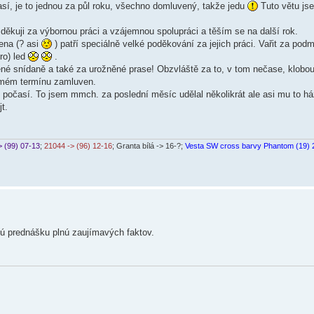
sí, je to jednou za půl roku, všechno domluvený, takže jedu
Tuto větu jse
 děkuji za výbornou práci a vzájemnou spolupráci a těším se na další rok.
ena (? asi
) patří speciálně velké poděkování za jejich práci. Vařit za pod
ro) led
.
vené snídaně a také za urožněné prase! Obzvláště za to, v tom nečase, klobo
 samém termínu zamluven.
 počasí. To jsem mmch. za poslední měsíc udělal několikrát ale asi mu to 
t.
> (99) 07-13
;
21044 -> (96) 12-16
; Granta bílá -> 16-?;
Vesta SW cross barvy Phantom (19) 
ú prednášku plnú zaujímavých faktov.