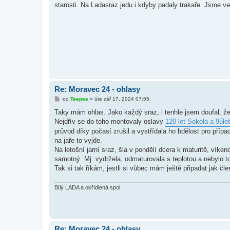
starosti. Na Ladasraz jedu i kdyby padaly trakaře. Jsme ve
p
ě
v
e
k
Re: Moravec 24 - ohlasy
P
od
Teepee
»
úte zář 17, 2024 07:55
ř
í
Taky mám ohlas. Jako každý sraz, i tenhle jsem doufal, že
s
Nejdřív se do toho montovaly oslavy
120 let Sokola a 95le
p
ě
průvod díky počasí zrušil a vystřídala ho bdělost pro příp
v
na jaře to vyjde.
e
k
Na letošní jarní sraz, šla v pondělí dcera k maturitě, víken
samotný. Mj. vydržela, odmaturovala s teplotou a nebylo to o
Tak si tak říkám, jestli si vůbec mám ještě připadat jak č
Bílý LADA a okřídlená spol.
Re: Moravec 24 - ohlasy