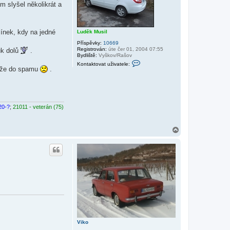
m slyšel několikrát a
mínek, kdy na jedné
Luděk Musil
Příspěvky:
10669
Registrován:
úte čer 01, 2004 07:55
uk dolů
.
Bydliště:
Vyškov/Rašov
K
Kontaktovat uživatele:
o
háže do spamu
.
n
t
a
k
t
o
20-?
;
21011 - veterán (75)
v
a
t
u
N
ž
a
i
h
v
o
a
r
t
u
e
l
e
L
u
d
ě
k
M
u
Viko
s