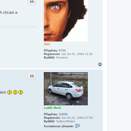
o
t
r
o
v
u
h chcani a
a
t
u
ž
i
v
a
t
e
JmJ
l
e
Příspěvky:
6754
T
Registrován:
úte čer 01, 2004 11:30
e
Bydliště:
Kromeriz
e
p
N
e
a
e
h
o
r
u
datem
Luděk Musil
Příspěvky:
10669
Registrován:
úte čer 01, 2004 07:55
Bydliště:
Vyškov/Rašov
K
Kontaktovat uživatele:
o