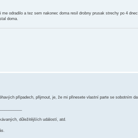
asi me odradilo a tez sem nakonec doma resil drobny prusak strechy po 4 dnec
stal doma.
havých případech, přijmout, je, že mi přinesete vlastní parte se sobotním 
___________
kávaných, důležitějších událostí, atd.
ás.