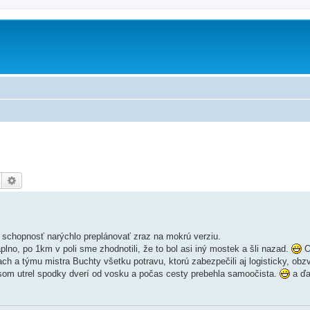
m
Hledat
Pokročilé hledání
 schopnosť narýchlo preplánovať zraz na mokrú verziu.
aplno, po 1km v poli sme zhodnotili, že to bol asi iný mostek a šli nazad.
O
ch a týmu mistra Buchty všetku potravu, ktorú zabezpečili aj logisticky, obzv
e som utrel spodky dverí od vosku a počas cesty prebehla samoočista.
a ďa