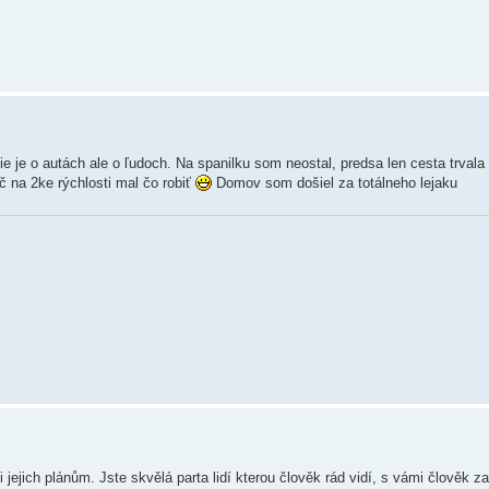
ie je o autách ale o ľudoch. Na spanilku som neostal, predsa len cesta trvala
č na 2ke rýchlosti mal čo robiť
Domov som došiel za totálneho lejaku
ti jejich plánům. Jste skvělá parta lidí kterou člověk rád vidí, s vámi člověk