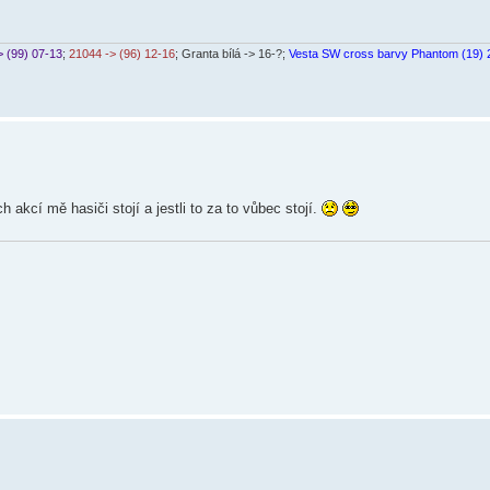
> (99) 07-13
;
21044 -> (96) 12-16
; Granta bílá -> 16-?;
Vesta SW cross barvy Phantom (19) 
 akcí mě hasiči stojí a jestli to za to vůbec stojí.