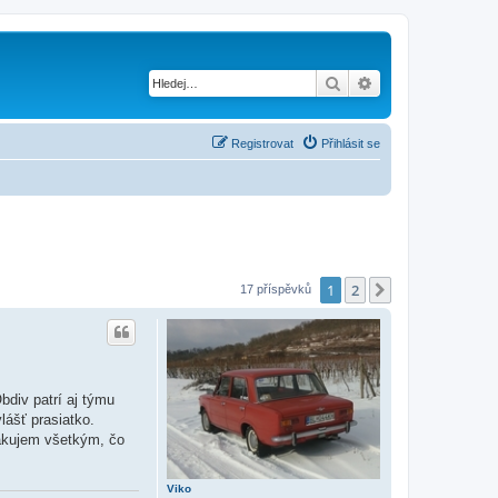
Hledat
Pokročilé hledání
Registrovat
Přihlásit se
1
2
Další
17 příspěvků
bdiv patrí aj týmu
lášť prasiatko.
kujem všetkým, čo
Viko