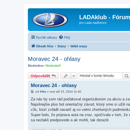
LADAklub - Fóru
pro Lada nadšence
Rychlé odkazy
FAQ
Obsah fóra
Srazy
Velké srazy
Moravec 24 - ohlasy
Moderátor:
Moderátoři
Odpovědět
Moravec 24 - ohlasy
P
od
Viko
»
ned zář 15, 2024 11:40
ř
í
Za nás by som rád poďakoval organizátorom za akciu a za
s
Najsilnejšie plus bol orientačný závod, ktorý sme si užili n
p
ě
v3s, ktorí zvládli navariť aj vo velmi zhoršených podmienka
v
Super bolo, že príprava auta na zraz, spočívala v tom, ž
e
k
sa nezlakli predpovede a ak mohli, tak dorazili.