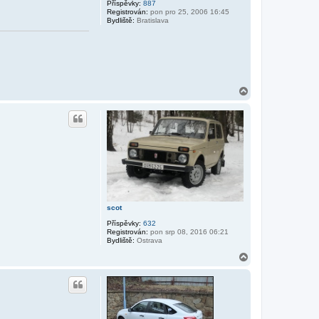
Příspěvky:
887
Registrován:
pon pro 25, 2006 16:45
Bydliště:
Bratislava
N
a
h
o
r
u
scot
Příspěvky:
632
Registrován:
pon srp 08, 2016 06:21
Bydliště:
Ostrava
N
a
h
o
r
u