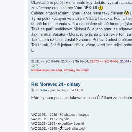
Obzvláště to potěší v momentě kdy dodáte: vysrat na poča
p
ě
za všechny organizátory Vám DĚKUJI
v
Celému organizačnímu týmu (jehož jsem taky členem
)
e
k
Týmu polní kuchyně ve složení Víťa a Hanička, Ivan a Hel
straně hrnce se voda vaří a na opačné straně hrnce je (sko
Také se patří poděkovat Mirkovi B. a jeho týmu za připra
Jak mi říkal Vašátor - Moravec je již na příští rok v tom
Také jsem už dnes zaslal Svatému Petrovi žádost o pěkné
Takže tak. Ještě jednou: děkuji všem, kteří jste přijeli pobej
L.
21011 -> (78) 84-99
; 2103 -> (78) 99-04;
21073 -> (96) 04-07
;
21044 -
12-?
Nemožné na počkání, zázraky do 3 dnů ´
Re: Moravec 24 - ohlasy
P
od
Viko
»
pon zář 16, 2024 14:13
ř
í
Ešte by som pridal poďakovanie panu Čežíkovi za hodnotn
s
p
ě
v
e
VAZ 21061 - 1986 - 50 shades of orange
k
VAZ 21011 - 1976 - plyňák
VAZ 2105 - 1983 - expedičný špeciál
VAZ 21061 - 1980 -
zožrali ju oxidi