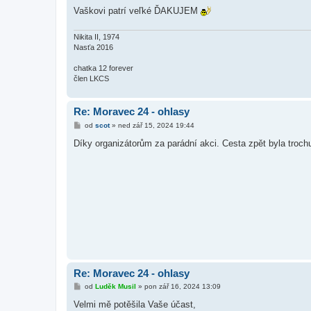
Vaškovi patrí veľké ĎAKUJEM
Nikita II, 1974
Nasťa 2016
chatka 12 forever
člen LKCS
Re: Moravec 24 - ohlasy
P
od
scot
»
ned zář 15, 2024 19:44
ř
í
Díky organizátorům za parádní akci. Cesta zpět byla trochu
s
p
ě
v
e
k
Re: Moravec 24 - ohlasy
P
od
Luděk Musil
»
pon zář 16, 2024 13:09
ř
í
Velmi mě potěšila Vaše účast,
s