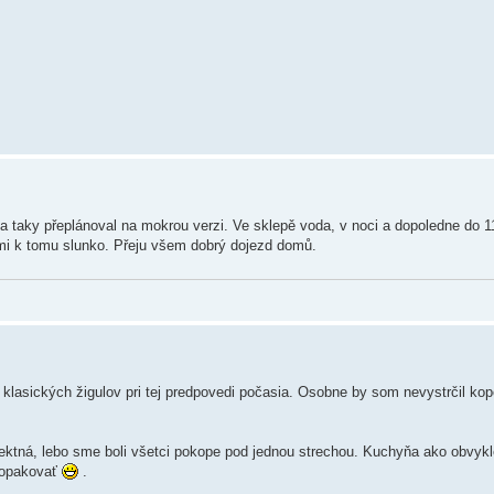
taky přeplánoval na mokrou verzi. Ve sklepě voda, v noci a dopoledne do 11
 mi k tomu slunko. Přeju všem dobrý dojezd domů.
lasických žigulov pri tej predpovedi počasia. Osobne by som nevystrčil kop
fektná, lebo sme boli všetci pokope pod jednou strechou. Kuchyňa ako obvykle
i opakovať
.