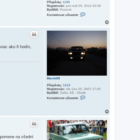
i
Příspěvky:
1196
l
Registrován:
pon kvě 05, 2014 20:09
Bydliště:
Pezinok
K
Kontaktovat uživatele:
o
n
N
t
a
a
h
k
o
t
r
o
v
u
 viac ako 6 hodín,
a
t
u
ž
i
v
a
t
e
Marek89
l
e
Příspěvky:
1818
V
Registrován:
úte úno 20, 2007 17:45
i
Bydliště:
Čaňa, KE - Okolie
k
K
Kontaktovat uživatele:
o
o
n
t
N
a
k
a
t
h
o
o
v
r
a
u
t
 zapomene na všední
u