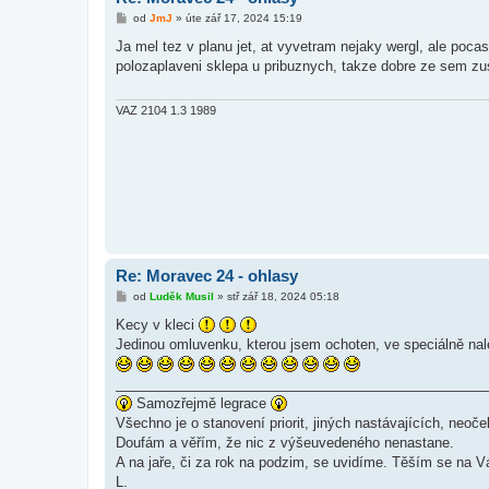
P
od
JmJ
»
úte zář 17, 2024 15:19
ř
í
Ja mel tez v planu jet, at vyvetram nejaky wergl, ale poc
s
polozaplaveni sklepa u pribuznych, takze dobre ze sem zu
p
ě
v
e
VAZ 2104 1.3 1989
k
Re: Moravec 24 - ohlasy
P
od
Luděk Musil
»
stř zář 18, 2024 05:18
ř
í
Kecy v kleci
s
Jedinou omluvenku, kterou jsem ochoten, ve speciálně nalé
p
ě
v
________________________________________________
e
k
Samozřejmě legrace
Všechno je o stanovení priorit, jiných nastávajících, neoče
Doufám a věřím, že nic z výšeuvedeného nenastane.
A na jaře, či za rok na podzim, se uvidíme. Těším se na V
L.