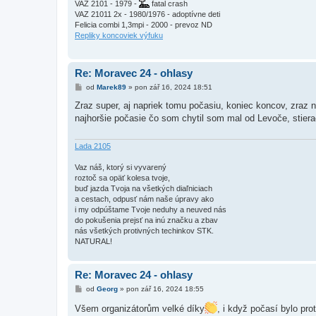
VAZ 2101 - 1979 -
fatal crash
VAZ 21011 2x - 1980/1976 - adoptívne deti
Felicia combi 1,3mpi - 2000 - prevoz ND
Repliky koncoviek výfuku
Re: Moravec 24 - ohlasy
P
od
Marek89
»
pon zář 16, 2024 18:51
ř
í
Zraz super, aj napriek tomu počasiu, koniec koncov, zraz n
s
najhoršie počasie čo som chytil som mal od Levoče, stiera
p
ě
v
e
Lada 2105
k
Vaz náš, ktorý si vyvarený
roztoč sa opäť kolesa tvoje,
buď jazda Tvoja na všetkých diaľniciach
a cestach, odpusť nám naše úpravy ako
i my odpúštame Tvoje neduhy a neuved nás
do pokušenia prejsť na inú značku a zbav
nás všetkých protivných techinkov STK.
NATURAL!
Re: Moravec 24 - ohlasy
P
od
Georg
»
pon zář 16, 2024 18:55
ř
í
Všem organizátorům velké díky
, i když počasí bylo pro
s