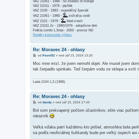
VAZ 21061 - 1986 - 50 shades of orange
VAZ 21011 - 1976 - plyňák
VAZ 2105 - 1983 - expedičný špeciál
VAZ 21061 - 1980 -
zožrali ju oxidi
VAZ 2101 - 1979 -
fatal crash
VAZ 21011 2x - 1980/1976 - adoptívne deti
Felicia combi 1,3mpi - 2000 - prevoz ND
Repliky koncoviek výfuku
Re: Moravec 24 - ohlasy
P
od
Pavel52
»
ned zář 15, 2024 13:20
ř
í
Moc mne mrzí, že jsem nemohl dojet. Ale musel jsem doma 
s
tak čerpadlo spinkalo. Teď čerpám vodu ze sklepa a svítí
p
ě
v
e
Lada 2104 1,3 (1988)
k
Re: Moravec 24 - ohlasy
P
od
dandy
»
ned zář 15, 2024 17:43
ř
í
Bol som prekvapený počtom účastníkov, ešte viac počtom k
s
nárazník
p
ě
v
Veľká vďaka patrí každému kto prišiel, atmosféra bola per
e
k
sa podľa neoficiálnej šuškandy bude pre veľký úspech as