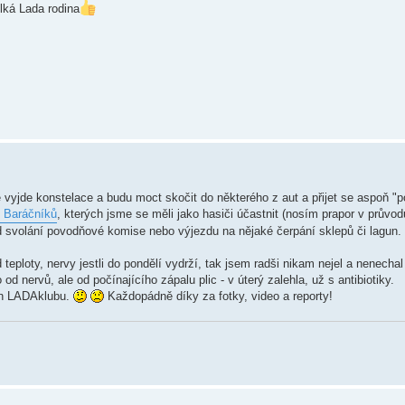
lká Lada rodina
 vyjde konstelace a budu moct skočit do některého z aut a přijet se aspoň "p
t Baráčníků
, kterých jsme se měli jako hasiči účastnit (nosím prapor v průvod
ad svolání povodňové komise nebo výjezdu na nějaké čerpání sklepů či lagun. 
d teploty, nervy jestli do pondělí vydrží, tak jsem radši nikam nejel a nenecha
d nervů, ale od počínajícího zápalu plic - v úterý zalehla, už s antibiotiky.
len LADAklubu.
Každopádně díky za fotky, video a reporty!