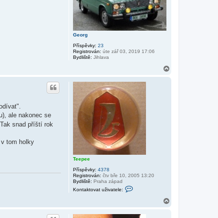
ž
i
v
a
t
e
Georg
l
e
Příspěvky:
23
M
Registrován:
úte zář 03, 2019 17:06
a
Bydliště:
Jihlava
r
e
N
k
a
8
h
9
o
r
u
odívat".
u), ale nakonec se
Tak snad příští rok
l v tom holky
Teepee
Příspěvky:
4378
Registrován:
čtv bře 10, 2005 13:20
Bydliště:
Praha západ
K
Kontaktovat uživatele:
o
n
N
t
a
a
h
k