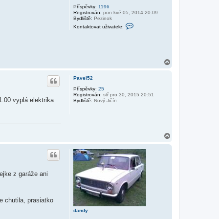
Příspěvky:
1196
Registrován:
pon kvě 05, 2014 20:09
Bydliště:
Pezinok
K
Kontaktovat uživatele:
o
n
t
a
k
t
N
o
a
v
h
a
Pavel52
o
t
r
u
Příspěvky:
25
ž
Registrován:
stř pro 30, 2015 20:51
u
.00 vyplá elektrika
i
Bydliště:
Nový Jičín
v
a
t
e
l
N
e
V
a
i
h
k
o
o
r
u
ejke z garáže ani
 chutila, prasiatko
dandy