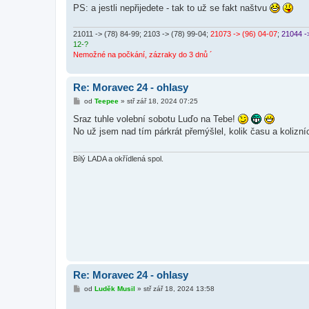
PS: a jestli nepřijedete - tak to už se fakt naštvu
21011 -> (78) 84-99
; 2103 -> (78) 99-04;
21073 -> (96) 04-07
;
21044 -
12-?
Nemožné na počkání, zázraky do 3 dnů ´
Re: Moravec 24 - ohlasy
P
od
Teepee
»
stř zář 18, 2024 07:25
ř
í
Sraz tuhle volební sobotu Luďo na Tebe!
s
No už jsem nad tím párkrát přemýšlel, kolik času a kolizních
p
ě
v
e
Bílý LADA a okřídlená spol.
k
Re: Moravec 24 - ohlasy
P
od
Luděk Musil
»
stř zář 18, 2024 13:58
ř
í