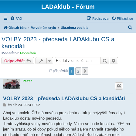
LADAklub - Fórum
FAQ
Registrovat
Přihlásit se
H
Obsah fóra
Ve volném stylu
Ukradená vozidla
l
VOLBY 2023 - předseda LADAklubu CS a
e
kandidáti
d
Moderátor:
Moderátoři
a
Hledat
Pokročilé 
Odpovědět
t
1
2
Další
17 příspěvků
Patrac
VOLBY 2023 - předseda LADAklubu CS a kandidáti
P
čtv bře 23, 2023 10:02
ř
í
Ahoj ve spolek. ČR má nového prezidenta a tak je nejvyšší čas aby i
s
Ladaklub dostal nového pedsedu.
p
ě
Tímto vyhlašuji volby nového předsedy. Volba se bude konat na 99% na
v
jarním srazu. do té doby pokud někdo má zájem nahradit stávajícího
e
k
předsedu (mě) má možnost podat sem žádost. Bude zařazen mezi