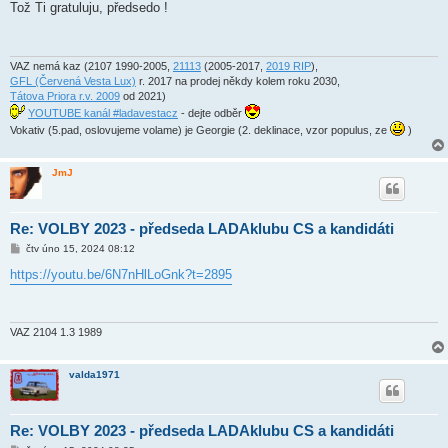
í
Tož Ti gratuluju, předsedo !
s
p
ě
v
e
VAZ nemá kaz (2107 1990-2005,
21113
(2005-2017,
2019 RIP
),
k
GFL (Červená Vesta Lux)
r. 2017 na prodej někdy kolem roku 2030,
Tátova Priora r.v. 2009
od 2021)
YOUTUBE kanál #ladavestacz
- dejte odběr
Vokativ (5.pad, oslovujeme volame) je Georgie (2. deklinace, vzor populus, ze
)
JmJ
Re: VOLBY 2023 - předseda LADAklubu CS a kandidáti
P
čtv úno 15, 2024 08:12
ř
í
https://youtu.be/6N7nHlLoGnk?t=2895
s
p
ě
v
e
VAZ 2104 1.3 1989
k
valda1971
Re: VOLBY 2023 - předseda LADAklubu CS a kandidáti