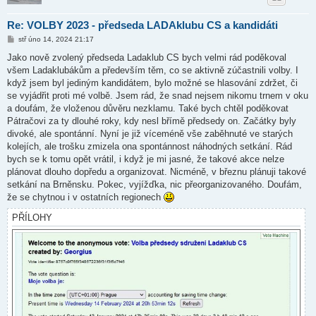
Re: VOLBY 2023 - předseda LADAklubu CS a kandidáti
P
stř úno 14, 2024 21:17
ř
í
Jako nově zvolený předseda Ladaklub CS bych velmi rád poděkoval
s
všem Ladaklubákům a především těm, co se aktivně zúčastnili volby. I
p
ě
když jsem byl jediným kandidátem, bylo možné se hlasování zdržet, či
v
se vyjádřit proti mé volbě. Jsem rád, že snad nejsem nikomu trnem v oku
e
k
a doufám, že vloženou důvěru nezklamu. Také bych chtěl poděkovat
Pátračovi za ty dlouhé roky, kdy nesl břímě předsedy on. Začátky byly
divoké, ale spontánní. Nyní je již víceméně vše zaběhnuté ve starých
kolejích, ale trošku zmizela ona spontánnost náhodných setkání. Rád
bych se k tomu opět vrátil, i když je mi jasné, že takové akce nelze
plánovat dlouho dopředu a organizovat. Nicméně, v březnu plánuji takové
setkání na Brněnsku. Pokec, vyjížďka, nic přeorganizovaného. Doufám,
že se chytnou i v ostatních regionech
PŘÍLOHY