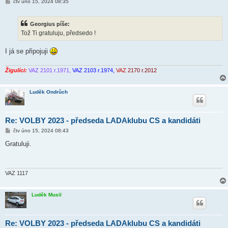
P
čtv úno 15, 2024 08:35
ř
í
s
Georgius píše:
p
ě
Tož Ti gratuluju, předsedo !
v
e
k
I já se připojuji
Žigulíci:
VAZ 2101 r.1971,
VAZ 2103 r.1974,
VAZ
2170 r.2012
Luděk Ondrůch
Re: VOLBY 2023 - předseda LADAklubu CS a kandidáti
P
čtv úno 15, 2024 08:43
ř
í
Gratuluji.
s
p
ě
v
e
VAZ 1117
k
Luděk Musil
Re: VOLBY 2023 - předseda LADAklubu CS a kandidáti