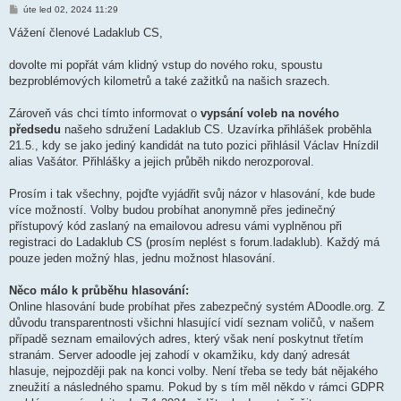
P
úte led 02, 2024 11:29
ř
í
Vážení členové Ladaklub CS,
s
p
ě
dovolte mi popřát vám klidný vstup do nového roku, spoustu
v
bezproblémových kilometrů a také zažitků na našich srazech.
e
k
Zároveň vás chci tímto informovat o
vypsání voleb na nového
předsedu
našeho sdružení Ladaklub CS. Uzavírka přihlášek proběhla
21.5., kdy se jako jediný kandidát na tuto pozici přihlásil Václav Hnízdil
alias Vašátor. Přihlášky a jejich průběh nikdo nerozporoval.
Prosím i tak všechny, pojďte vyjádřit svůj názor v hlasování, kde bude
více možností. Volby budou probíhat anonymně přes jedinečný
přístupový kód zaslaný na emailovou adresu vámi vyplněnou při
registraci do Ladaklub CS (prosím neplést s forum.ladaklub). Každý má
pouze jeden možný hlas, jednu možnost hlasování.
Něco málo k průběhu hlasování:
Online hlasování bude probíhat přes zabezpečný systém ADoodle.org. Z
důvodu transparentnosti všichni hlasující vidí seznam voličů, v našem
případě seznam emailových adres, který však není poskytnut třetím
stranám. Server adoodle jej zahodí v okamžiku, kdy daný adresát
hlasuje, nejpozději pak na konci volby. Není třeba se tedy bát nějakého
zneužití a následného spamu. Pokud by s tím měl někdo v rámci GDPR