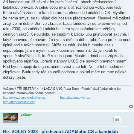
Ad kandidatura: již několik let jsem "tlačen", abych předsednictví
ladaklubu převzal. A celou dobu říkám, ať rozhodnou volby. Ano tedy,
tímto dávám žádost o kandidaturu na předsedu Ladaklubu CS. Myslím,
že nemá smysl se tu nějak dlouhosáhle představovat, členové mě zajisté
znají velmi dobře. Jen ve zkratce, Lada fandovství se aktivně věnuji od
roku 2000, od začátků Ladaklubu jsem spolupořadatelem většiny
českých srazů. Celou dobu se snažím k Ladaklubu přistupovat aktivně, i
když narovinu přiznávám, že nyní s dvěma dětmi toho času pro klub není
úplně podle mých představ. Může se zdát, že klub mnoho času
nepotřebuje, já ale myslím, že klubem se musí žít. Už jen kvůli té
spoustě skvělých lidí, kteří v klubu jsou. Musíme dotáhnout zápis do
spolkového rejstříku, upravit stanovy LKCS dle nových právních norem.
Rád bych zapojil do organizačních věcí více lidí. No, je toho hodně co
zlepšovat. Budu tedy rád za vaši podporu a pokud máte na mne nějaké
dotazy, pište.
Vašátor / TŘI SESTRY <III> LADA GANG / osa Brno - Plzeň / cituji "ladaklub je jen
náhodně zformovaná banda hovad"
http://www.classic-oldtimer.cz
_______
http://ladaauto.wz.cz
_______
http://tatry.kvalitne.cz/
Vašátor
Re: VOLBY 2023 - předseda LADAklubu CS a kandidáti