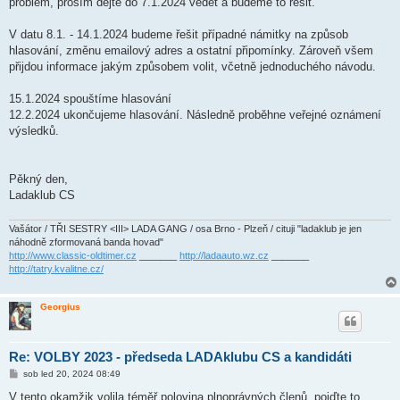
problém, prosím dejte do 7.1.2024 vědět a budeme to řešit.
V datu 8.1. - 14.1.2024 budeme řešit případné námitky na způsob
hlasování, změnu emailový adres a ostatní připomínky. Zároveň všem
přijdou informace jakým způsobem volit, včetně jednoduchého návodu.
15.1.2024 spouštíme hlasování
12.2.2024 ukončujeme hlasování. Následně proběhne veřejné oznámení
výsledků.
Pěkný den,
Ladaklub CS
Vašátor / TŘI SESTRY <III> LADA GANG / osa Brno - Plzeň / cituji "ladaklub je jen
náhodně zformovaná banda hovad"
http://www.classic-oldtimer.cz
_______
http://ladaauto.wz.cz
_______
http://tatry.kvalitne.cz/
Georgius
Re: VOLBY 2023 - předseda LADAklubu CS a kandidáti
P
sob led 20, 2024 08:49
ř
í
V tento okamžik volila téměř polovina plnoprávných členů, pojďte to