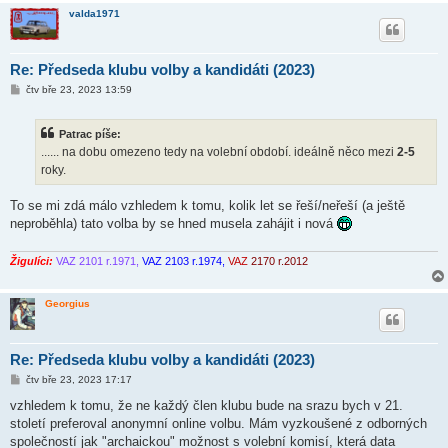
valda1971
Re: Předseda klubu volby a kandidáti (2023)
P
čtv bře 23, 2023 13:59
ř
í
s
Patrac píše:
p
ě
...... na dobu omezeno tedy na volební období. ideálně něco mezi
2-5
v
roky.
e
k
To se mi zdá málo vzhledem k tomu, kolik let se řeší/neřeší (a ještě
neproběhla) tato volba by se hned musela zahájit i nová
Žigulíci:
VAZ 2101 r.1971,
VAZ 2103 r.1974,
VAZ
2170 r.2012
Georgius
Re: Předseda klubu volby a kandidáti (2023)
P
čtv bře 23, 2023 17:17
ř
í
vzhledem k tomu, že ne každý člen klubu bude na srazu bych v 21.
s
století preferoval anonymní online volbu. Mám vyzkoušené z odborných
p
ě
společností jak "archaickou" možnost s volební komisí, která data