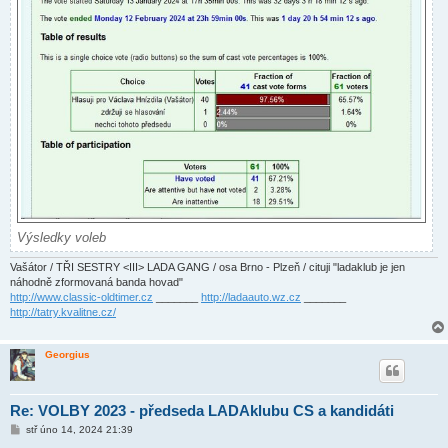
Výsledky voleb
Vašátor / TŘI SESTRY <III> LADA GANG / osa Brno - Plzeň / cituji "ladaklub je jen
náhodně zformovaná banda hovad"
http://www.classic-oldtimer.cz
_______
http://ladaauto.wz.cz
_______
http://tatry.kvalitne.cz/
Georgius
Re: VOLBY 2023 - předseda LADAklubu CS a kandidáti
P
stř úno 14, 2024 21:39
ř