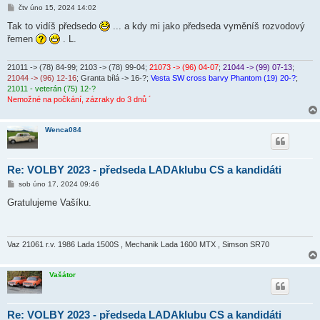
P
čtv úno 15, 2024 14:02
ř
í
Tak to vidíš předsedo
... a kdy mi jako předseda vyměníš rozvodový
s
řemen
. L.
p
ě
v
e
21011 -> (78) 84-99
; 2103 -> (78) 99-04;
21073 -> (96) 04-07
;
21044 -> (99) 07-13
;
k
21044 -> (96) 12-16
; Granta bílá -> 16-?;
Vesta SW cross barvy Phantom (19) 20-?
;
21011 - veterán (75) 12-?
Nemožné na počkání, zázraky do 3 dnů ´
Wenca084
Re: VOLBY 2023 - předseda LADAklubu CS a kandidáti
P
sob úno 17, 2024 09:46
ř
í
Gratulujeme Vašíku.
s
p
ě
v
e
Vaz 21061 r.v. 1986 Lada 1500S , Mechanik Lada 1600 MTX , Simson SR70
k
Vašátor
Re: VOLBY 2023 - předseda LADAklubu CS a kandidáti