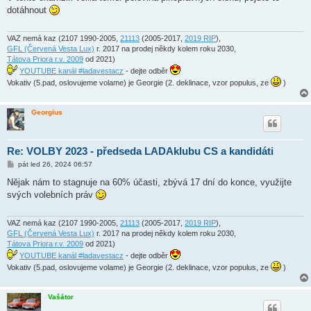
s
dotáhnout
p
ě
v
e
VAZ nemá kaz (2107 1990-2005,
21113
(2005-2017,
2019 RIP
),
k
GFL (Červená Vesta Lux)
r. 2017 na prodej někdy kolem roku 2030,
Tátova Priora r.v. 2009
od 2021)
YOUTUBE kanál #ladavestacz
- dejte odběr
Vokativ (5.pad, oslovujeme volame) je Georgie (2. deklinace, vzor populus, ze
)
Georgius
Re: VOLBY 2023 - předseda LADAklubu CS a kandidáti
P
pát led 26, 2024 06:57
ř
í
Nějak nám to stagnuje na 60% účasti, zbývá 17 dní do konce, využijte
s
svých volebních práv
p
ě
v
e
VAZ nemá kaz (2107 1990-2005,
21113
(2005-2017,
2019 RIP
),
k
GFL (Červená Vesta Lux)
r. 2017 na prodej někdy kolem roku 2030,
Tátova Priora r.v. 2009
od 2021)
YOUTUBE kanál #ladavestacz
- dejte odběr
Vokativ (5.pad, oslovujeme volame) je Georgie (2. deklinace, vzor populus, ze
)
Vašátor