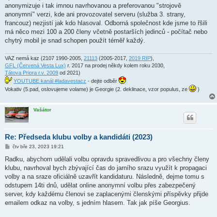
v
anonymizuje i tak imnou navrhovanou a preferovanou "strojově
e
k
anonymní" verzi, kde ani provozovatel serveru (služba 3. strany,
francouz) nezjistí jak kdo hlasoval. Odborná společnost kde jsme to řšili
má něco mezi 100 a 200 členy včetně postarších jedinců - počítač nebo
chytrý mobil je snad schopen použít téměř každý.
VAZ nemá kaz (2107 1990-2005,
21113
(2005-2017,
2019 RIP
),
GFL (Červená Vesta Lux)
r. 2017 na prodej někdy kolem roku 2030,
Tátova Priora r.v. 2009
od 2021)
YOUTUBE kanál #ladavestacz
- dejte odběr
Vokativ (5.pad, oslovujeme volame) je Georgie (2. deklinace, vzor populus, ze
)
Vašátor
Re: Předseda klubu volby a kandidáti (2023)
P
čtv bře 23, 2023 19:21
ř
í
Radku, abychom udělali volbu opravdu spravedlivou a pro všechny členy
s
klubu, navrhoval bych zbývající čas do jarního srazu využít k propagaci
p
ě
volby a na sraze oficiálně uzavřít kandidaturu. Následně, dejme tomu s
v
odstupem 14ti dnů, udělat online anonymní volbu přes zabezpečený
e
k
server, kdy každému členovi se zaplacenými členskými příspěvky přijde
emailem odkaz na volby, s jedním hlasem. Tak jak píše Georgius.