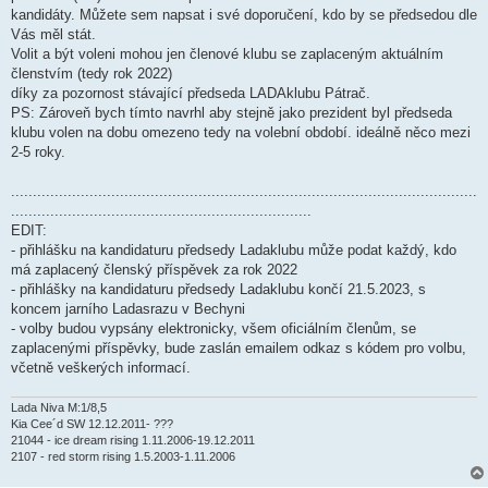
kandidáty. Můžete sem napsat i své doporučení, kdo by se předsedou dle
Vás měl stát.
Volit a být voleni mohou jen členové klubu se zaplaceným aktuálním
členstvím (tedy rok 2022)
díky za pozornost stávající předseda LADAklubu Pátrač.
PS: Zároveň bych tímto navrhl aby stejně jako prezident byl předseda
klubu volen na dobu omezeno tedy na volební období. ideálně něco mezi
2-5 roky.
...........................................................................................................
.....................................................................
EDIT:
- přihlášku na kandidaturu předsedy Ladaklubu může podat každý, kdo
má zaplacený členský příspěvek za rok 2022
- přihlášky na kandidaturu předsedy Ladaklubu končí 21.5.2023, s
koncem jarního Ladasrazu v Bechyni
- volby budou vypsány elektronicky, všem oficiálním členům, se
zaplacenými příspěvky, bude zaslán emailem odkaz s kódem pro volbu,
včetně veškerých informací.
Lada Niva M:1/8,5
Kia Cee´d SW 12.12.2011- ???
21044 - ice dream rising 1.11.2006-19.12.2011
2107 - red storm rising 1.5.2003-1.11.2006