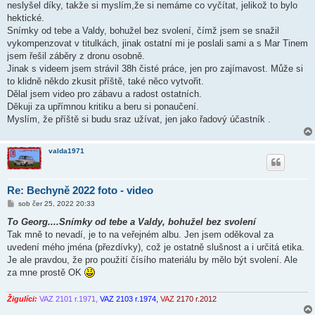
neslyšel díky, takže si myslím,že si nemáme co vyčítat, jelikož to bylo
hektické.
Snímky od tebe a Valdy, bohužel bez svolení, čímž jsem se snažil
vykompenzovat v titulkách, jinak ostatní mi je poslali sami a s Mar Tinem
jsem řešil záběry z dronu osobně.
Jinak s videem jsem strávil 38h čisté práce, jen pro zajímavost. Může si
to klidně někdo zkusit příště, také něco vytvořit.
Dělal jsem video pro zábavu a radost ostatních.
Děkuji za upřímnou kritiku a beru si ponaučení.
Myslím, že příště si budu sraz užívat, jen jako řadový účastník .
valda1971
Re: Bechyně 2022 foto - video
P
sob čer 25, 2022 20:33
ř
í
To Georg....Snímky od tebe a Valdy, bohužel bez svolení
s
Tak mně to nevadí, je to na veřejném albu. Jen jsem oděkoval za
p
ě
uvedení mého jména (přezdívky), což je ostatně slušnost a i určitá etika.
v
Je ale pravdou, že pro použití čísího materiálu by mělo být svolení. Ale
e
k
za mne prostě OK
Žigulíci:
VAZ 2101 r.1971,
VAZ 2103 r.1974,
VAZ
2170 r.2012