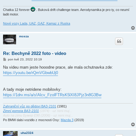
Chatka 12 forever
. Buková drift challenge team. Aerodynamika je pro ty, co neumí
ladit motor.
Nové vozy Lada, UAZ, GAZ, Kamaz z Ruska
mceza
Re: Bechyně 2022 foto - video
P
pon kvě 23, 2022 10:19
ř
í
Na videu mam jeste hooodne prace, ale mala ochutnavka zde:
s
https://youtu.be/rQmVGbwbUj0
p
ě
v
e
k
A tady moje netridene mobilovky:
https://1drv.ms/a/s!Alcv_FzolFTRsK5lXI8JPjz3n8G3Bw
Zahraniční vůz po dědovi ВАЗ-2101
(1981)
Zimní pomsta ВАЗ-2101
(1974) - uz neni muj...
Auto na zimu Бумер E90 (2006) - uz neni muj...
Po BMW dalsi vozidlo z mocnosti Osy:
Mazda 3
(2019)
uha2324