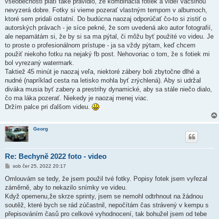
všeobecnosti platí také pravidlo, že kombinácia fotiek a videí väčšinou
nevyzerá dobre. Fotky si vieme pozerať vlastným tempom v albumoch,
ktoré sem pridali ostatní. Do budúcna naozaj odporúčať čo-to si zistiť o
autorských právach - je síce pekné, že som uvedená ako autor fotografií,
ale nepamätám si, že by si sa ma pýtal, či môžu byť použité vo videu. Je
to proste o profesionálnom prístupe - ja sa vždy pýtam, keď chcem
použiť niekoho fotku na nejaký fb post. Nehovoriac o tom, že s fotiek mi
bol vyrezaný watermark.
Taktiež 45 minút je naozaj veľa, niektoré zábery boli zbytočne dlhé a
nudné (napríklad cesta na letisko mohla byť zrýchlená). Aby si udržal
diváka musia byť zabery a prestrihy dynamické, aby sa stále niečo dialo,
čo ma láka pozerať. Niekedy je naozaj menej viac.
Držím palce pri ďalšom videu.
Georg
Re: Bechyně 2022 foto - video
P
sob čer 25, 2022 20:17
ř
í
Omlouvám se tedy, že jsem použil tvé fotky. Popisy fotek jsem vyřezal
s
záměrně, aby to nekazilo snímky ve videu.
p
ě
Když opemenu,že skrze sprinty, jsem se nemohl odtrhnout na žádnou
v
soutěž, které bych se rád zúčastnil, nepočítám čas strávený v kempu s
e
k
přepisováním časů pro celkové vyhodnocení, tak bohužel jsem od tebe