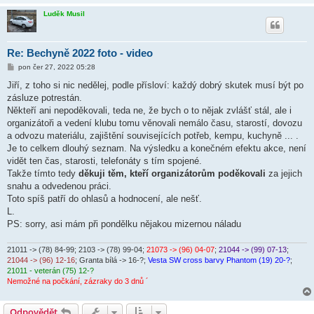
Luděk Musil
Re: Bechyně 2022 foto - video
P
pon čer 27, 2022 05:28
ř
í
Jiří, z toho si nic nedělej, podle přísloví: každý dobrý skutek musí být po
s
zásluze potrestán.
p
ě
Někteří ani nepoděkovali, teda ne, že bych o to nějak zvlášť stál, ale i
v
organizátoři a vedení klubu tomu věnovali nemálo času, starostí, dovozu
e
k
a odvozu materiálu, zajištění souvisejících potřeb, kempu, kuchyně ... .
Je to celkem dlouhý seznam. Na výsledku a konečném efektu akce, není
vidět ten čas, starosti, telefonáty s tím spojené.
Takže tímto tedy
děkuji těm, kteří organizátorům poděkovali
za jejich
snahu a odvedenou práci.
Toto spíš patří do ohlasů a hodnocení, ale nešť.
L.
PS: sorry, asi mám při pondělku nějakou mizernou náladu
21011 -> (78) 84-99
; 2103 -> (78) 99-04;
21073 -> (96) 04-07
;
21044 -> (99) 07-13
;
21044 -> (96) 12-16
; Granta bílá -> 16-?;
Vesta SW cross barvy Phantom (19) 20-?
;
21011 - veterán (75) 12-?
Nemožné na počkání, zázraky do 3 dnů ´
Odpovědět