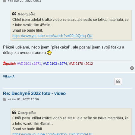
P
ned kvě 29, 2022 00:11
ř
í
s
Georg píše:
p
ě
Chtěl jsem udělat krátké video ze srazu,ale sešlo se tolika materiálu, že
v
z toho vznikl film 45min. .
e
k
Snad se bude líbit.
https://www.youtube.com/watch?v=09h0Qrhq-QU
Pěkně udělané, něco jsem "přeskákal", ale poznal jsem svojí fozku a
děkuji za uvedení aurora
Žigulíci:
VAZ 2101 r.1971,
VAZ 2103 r.1974,
VAZ
2170 r.2012
Viktor.A
Re: Bechyně 2022 foto - video
P
stř čer 01, 2022 15:56
ř
í
s
Georg píše:
p
ě
Chtěl jsem udělat krátké video ze srazu,ale sešlo se tolika materiálu, že
v
z toho vznikl film 45min. .
e
k
Snad se bude líbit.
https://www.youtube.com/watch?v=09h0Qrhq-QU