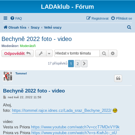
LADAklub - Fórum
FAQ
Registrovat
Přihlásit se
H
Obsah fóra
Srazy
Velké srazy
l
Bechyně 2022 foto - video
e
Moderátor:
Moderátoři
d
Hledat
Pokročilé 
Odpovědět
a
1
2
Další
17 příspěvků
t
Tommel
Bechyně 2022 foto - video
P
ned kvě 22, 2022 11:58
ř
í
Ahoj,
s
foto:
https://tommel.rajce.idnes.cz/Lada_sraz_Bechyne_2022/
p
ě
v
video:
e
k
Vesta vs Priora
https://www.youtube.com/watch?v=ccT7MDxVY9k
Priora vs Priora
https://www.youtube.com/watch?v=s-KwhJc-_oU