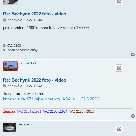
Re: Bechyně 2022 foto - video
P
pon kvě 23, 2022 10:34
ř
í
pekne video, 1600ka nasekala ve sprintu 1500ce
s
p
ě
v
e
3xVAZ 2103
k
s Ladou na vecne casy!
valda1971
Re: Bechyně 2022 foto - video
P
pon kvě 23, 2022 18:42
ř
í
Tady jsou fotky ode mne :
s
https://valda1971.rajce.idnes.cz/LADA_s ... 21.5.2022/
p
ě
v
e
Žigulíci:
VAZ 2101 r.1971,
VAZ 2103 r.1974,
VAZ
2170 r.2012
k
mceza