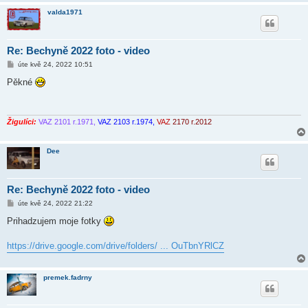
valda1971
Re: Bechyně 2022 foto - video
P
úte kvě 24, 2022 10:51
ř
í
Pěkné
s
p
ě
v
e
Žigulíci:
VAZ 2101 r.1971,
VAZ 2103 r.1974,
VAZ
2170 r.2012
k
Dee
Re: Bechyně 2022 foto - video
P
úte kvě 24, 2022 21:22
ř
í
Prihadzujem moje fotky
s
p
ě
https://drive.google.com/drive/folders/ ... OuTbnYRlCZ
v
e
k
premek.fadrny