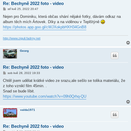
Re: Bechyně 2022 foto - video
P
stř kvě 25, 2022 20:47
ř
í
Nejen pro Dominiku, která občas shání nějaké fotky, dávám odkaz na
s
album těch mích Ártovek. Díky a na viděnou v Teplštýně
p
ě
https://photos.app.goo.gl/cWJXokpbHXH34GnB8
v
e
k
http://www.ziguli.fadrny.net
Georg
Re: Bechyně 2022 foto - video
P
sob kvě 28, 2022 19:33
ř
í
Chtěl jsem udělat krátké video ze srazu,ale sešlo se tolika materiálu, že
s
z toho vznikl film 45min. .
p
ě
Snad se bude líbit.
v
https://www.youtube.com/watch?v=09h0Qrhq-QU
e
k
valda1971
Re: Bechyně 2022 foto - video