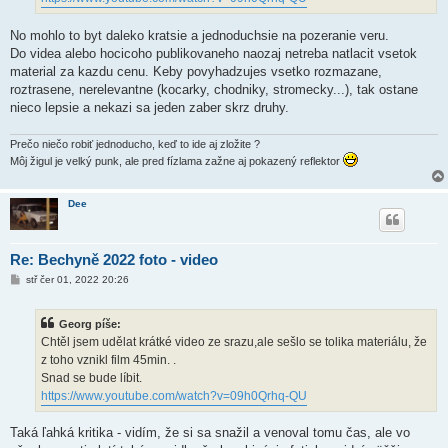
No mohlo to byt daleko kratsie a jednoduchsie na pozeranie veru.
Do videa alebo hocicoho publikovaneho naozaj netreba natlacit vsetok
material za kazdu cenu. Keby povyhadzujes vsetko rozmazane,
roztrasene, nerelevantne (kocarky, chodniky, stromecky...), tak ostane
nieco lepsie a nekazi sa jeden zaber skrz druhy.
Prečo niečo robiť jednoducho, keď to ide aj zložite ?
Môj žigul je velký punk, ale pred fízlama zažne aj pokazený reflektor
Dee
Re: Bechyně 2022 foto - video
P
stř čer 01, 2022 20:26
ř
í
s
Georg píše:
p
ě
Chtěl jsem udělat krátké video ze srazu,ale sešlo se tolika materiálu, že
v
z toho vznikl film 45min. .
e
k
Snad se bude líbit.
https://www.youtube.com/watch?v=09h0Qrhq-QU
Taká ľahká kritika - vidím, že si sa snažil a venoval tomu čas, ale vo