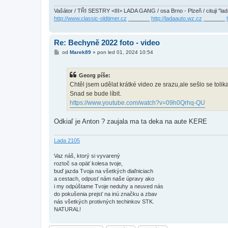
Vašátor / TŘI SESTRY <III> LADA GANG / osa Brno - Plzeň / cituji "l
http://www.classic-oldtimer.cz
_______
http://ladaauto.wz.cz
_______
Re: Bechyně 2022 foto - video
P
od
Marek89
»
pon led 01, 2024 10:54
ř
í
s
Georg píše:
p
ě
Chtěl jsem udělat krátké video ze srazu,ale sešlo se tolika
v
Snad se bude líbit.
e
k
https://www.youtube.com/watch?v=09h0Qrhq-QU
Odkiaľ je Anton ? zaujala ma ta deka na aute KERE
Lada 2105
Vaz náš, ktorý si vyvarený
roztoč sa opäť kolesa tvoje,
buď jazda Tvoja na všetkých diaľniciach
a cestach, odpusť nám naše úpravy ako
i my odpúštame Tvoje neduhy a neuved nás
do pokušenia prejsť na inú značku a zbav
nás všetkých protivných techinkov STK.
NATURAL!