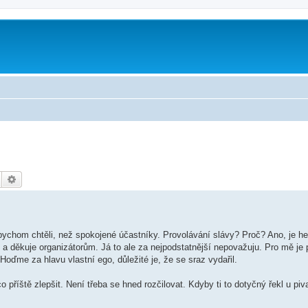
m
Hledat
Pokročilé hledání
ychom chtěli, než spokojené účastníky. Provolávání slávy? Proč? Ano, je h
 a děkuje organizátorům. Já to ale za nejpodstatnější nepovažuju. Pro mě j
 Hoďme za hlavu vlastní ego, důležité je, že se sraz vydařil.
o příště zlepšit. Není třeba se hned rozčilovat. Kdyby ti to dotyčný řekl u piva,