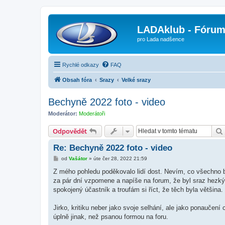
LADAklub - Fóru
pro Lada nadšence
Rychlé odkazy
FAQ
Obsah fóra
Srazy
Velké srazy
Bechyně 2022 foto - video
Moderátor:
Moderátoři
Odpovědět
Re: Bechyně 2022 foto - video
P
od
Vašátor
»
úte čer 28, 2022 21:59
ř
í
Z mého pohledu poděkovalo lidí dost. Nevím, co všechno b
s
za pár dní vzpomene a napíše na forum, že byl sraz hezký
p
ě
spokojený účastník a troufám si říct, že těch byla většina.
v
e
k
Jirko, kritiku neber jako svoje selhání, ale jako ponaučení c
úplně jinak, než psanou formou na foru.