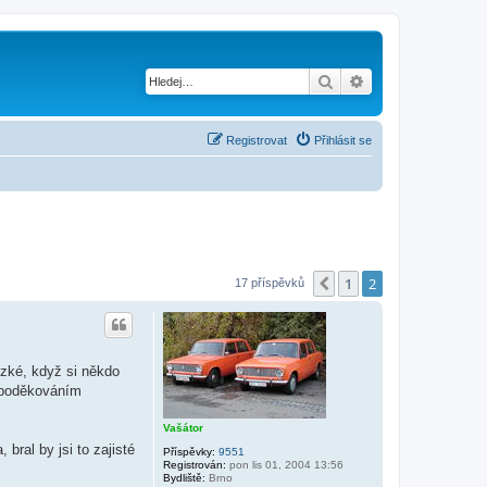
Hledat
Pokročilé hledání
Registrovat
Přihlásit se
1
2
Předchozí
17 příspěvků
ezké, když si někdo
e poděkováním
Vašátor
 bral by jsi to zajisté
Příspěvky:
9551
Registrován:
pon lis 01, 2004 13:56
Bydliště:
Brno