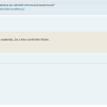
adaklub je jen náhodně zformovaná banda hovad"
http://tatry.kvalitne.cz/
 materiálu, že z toho vznikl film 45min. .