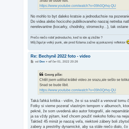
Snad se bude líbit.
e
k
https://www.youtube.com/watch?v=09h0Qrhq-QU
No mohlo to byt daleko kratsie a jednoduchsie na pozerani
Do videa alebo hocicoho publikovaneho naozaj netreba nat
nerelevantne (kocarky, chodniky, stromecky...), tak ostane
Prečo niečo robiť jednoducho, keď to ide aj zložite ?
Môj žigul je velký punk, ale pred fízlama zažne aj pokazený reflektor
Re: Bechyně 2022 foto - video
P
od
Dee
»
stř čer 01, 2022 20:26
ř
í
s
Georg píše:
p
ě
Chtěl jsem udělat krátké video ze srazu,ale sešlo se tolika
v
Snad se bude líbit.
e
k
https://www.youtube.com/watch?v=09h0Qrhq-QU
Taká ľahká kritika - vidím, že si sa snažil a venoval tomu 
Fotky si vieme pozerať vlastným tempom v albumoch, ktoré 
pekné, že som uvedená ako autor fotografií, ale nepamätám 
ja sa vždy pýtam, keď chcem použiť niekoho fotku na nejak
Taktiež 45 minút je naozaj veľa, niektoré zábery boli zbyt
zabery a prestrihy dynamické, aby sa stále niečo dialo, čo