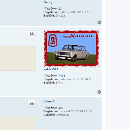
Georg
t
e
Příspěvky:
23
l
Registrován:
úte zář 03, 2019 17:06
e
Bydliště:
Jihlava
p
r
N
e
a
m
h
e
k
o
.
r
f
u
a
d
r
n
y
valda1971
Příspěvky:
7433
Registrován:
úte pro 06, 2011 16:45
Bydliště:
Bílina
N
a
h
Viktor.A
o
r
Příspěvky:
492
Registrován:
čtv zář 08, 2016 21:16
u
Bydliště:
Bratislava