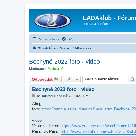
LADAklub - Fóru
pro Lada nadšence
Rychlé odkazy
FAQ
Obsah fóra
Srazy
Velké srazy
Bechyně 2022 foto - video
Moderátor:
Moderátoři
Odpovědět
Bechyně 2022 foto - video
P
od
Tommel
»
ned kvě 22, 2022 11:58
ř
í
Ahoj,
s
foto:
https://tommel.rajce.idnes.cz/Lada_sraz_Bechyne_20
p
ě
v
video:
e
k
Vesta vs Priora
https://www.youtube.com/watch?v=ccT7
Priora vs Priora
https://www.youtube.com/watch?v=s-Kwh