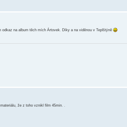
ám odkaz na album těch mích Ártovek. Díky a na viděnou v Teplštýně
materiálu, že z toho vznikl film 45min. .