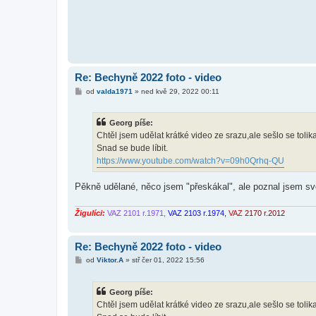
Re: Bechyně 2022 foto - video
P
od
valda1971
»
ned kvě 29, 2022 00:11
ř
í
s
Georg píše:
p
ě
Chtěl jsem udělat krátké video ze srazu,ale sešlo se tolika
v
Snad se bude líbit.
e
k
https://www.youtube.com/watch?v=09h0Qrhq-QU
Pěkně udělané, něco jsem "přeskákal", ale poznal jsem svo
Žigulíci:
VAZ 2101 r.1971,
VAZ 2103 r.1974,
VAZ
2170 r.2012
Re: Bechyně 2022 foto - video
P
od
Viktor.A
»
stř čer 01, 2022 15:56
ř
í
s
Georg píše:
p
ě
Chtěl jsem udělat krátké video ze srazu,ale sešlo se tolika
v