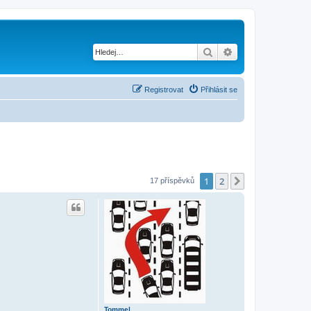
Hledat
Pokročilé hledání
Registrovat
Přihlásit se
1
2
Další
17 příspěvků
Tommel