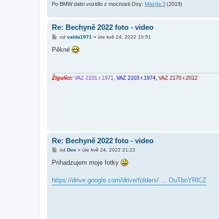
Po BMW dalsi vozidlo z mocnosti Osy:
Mazda 3
(2019)
Re: Bechyně 2022 foto - video
P
od
valda1971
»
úte kvě 24, 2022 10:51
ř
í
Pěkné
s
p
ě
v
e
Žigulíci:
VAZ 2101 r.1971,
VAZ 2103 r.1974,
VAZ
2170 r.2012
k
Re: Bechyně 2022 foto - video
P
od
Dee
»
úte kvě 24, 2022 21:22
ř
í
Prihadzujem moje fotky
s
p
ě
https://drive.google.com/drive/folders/ ... OuTbnYRlCZ
v
e
k