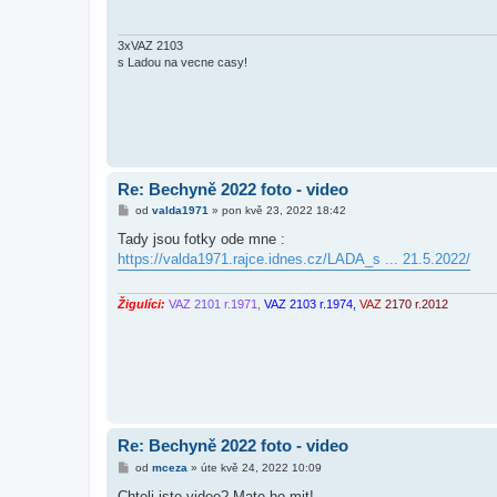
p
ě
v
e
3xVAZ 2103
k
s Ladou na vecne casy!
Re: Bechyně 2022 foto - video
P
od
valda1971
»
pon kvě 23, 2022 18:42
ř
í
Tady jsou fotky ode mne :
s
https://valda1971.rajce.idnes.cz/LADA_s ... 21.5.2022/
p
ě
v
e
Žigulíci:
VAZ 2101 r.1971,
VAZ 2103 r.1974,
VAZ
2170 r.2012
k
Re: Bechyně 2022 foto - video
P
od
mceza
»
úte kvě 24, 2022 10:09
ř
í
Chteli jste video? Mate ho mit!