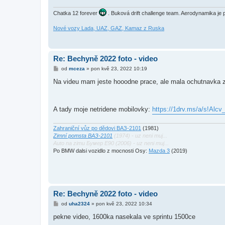
Chatka 12 forever
. Buková drift challenge team. Aerodynamika je pr
Nové vozy Lada, UAZ, GAZ, Kamaz z Ruska
Re: Bechyně 2022 foto - video
P
od
mceza
»
pon kvě 23, 2022 10:19
ř
í
Na videu mam jeste hooodne prace, ale mala ochutnavka 
s
p
ě
v
A tady moje netridene mobilovky:
https://1drv.ms/a/s!Al
e
k
Zahraniční vůz po dědovi ВАЗ-2101
(1981)
Zimní pomsta ВАЗ-2101
(1974) - uz neni muj...
Auto na zimu Бумер E90 (2006) - uz neni muj...
Po BMW dalsi vozidlo z mocnosti Osy:
Mazda 3
(2019)
Re: Bechyně 2022 foto - video
P
od
uha2324
»
pon kvě 23, 2022 10:34
ř
í
pekne video, 1600ka nasekala ve sprintu 1500ce
s