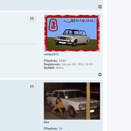
a
N
a
h
o
r
u
valda1971
Příspěvky:
7433
Registrován:
úte pro 06, 2011 16:45
Bydliště:
Bílina
N
a
h
o
r
u
Dee
Příspěvky:
19