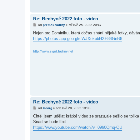
Re: Bechyně 2022 foto - video
P
od
premek.fadrny
»
stř kvě 25, 2022 20:47
ř
í
Nejen pro Dominiku, která občas shání nějaké fotky, dáv
s
https://photos.app.goo.gl/cWJXokpbHXH34GnB8
p
ě
v
e
http://www.ziguli.fadrny.net
k
Re: Bechyně 2022 foto - video
P
od
Georg
»
sob kvě 28, 2022 19:33
ř
í
Chtěl jsem udělat krátké video ze srazu,ale sešlo se tolika 
s
Snad se bude líbit.
p
ě
https://www.youtube.com/watch?v=09h0Qrhq-QU
v
e
k