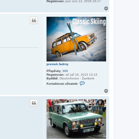
Registrován:
pon úno 12, 2018 16:17
N
a
h
o
r
u
premek.fadrny
Příspěvky:
389
Registrován:
stř zář 16, 2015 13:15
Bydliště:
Dlouhoňovice - Žamberk
K
Kontaktovat uživatele:
o
n
N
t
a
a
h
k
o
t
r
o
v
u
a
t
u
ž
i
v
a