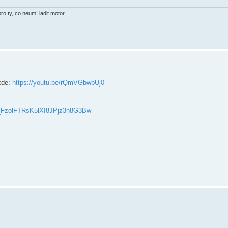
o ty, co neumí ladit motor.
zde:
https://youtu.be/rQmVGbwbUj0
cv_FzolFTRsK5lXI8JPjz3n8G3Bw