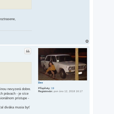
roztrasene,
N
a
h
o
r
u
Dee
Příspěvky:
19
čšinou nevyzerá dobre.
Registrován:
pon úno 12, 2018 16:17
h právach - je síce
sionálnom prístupe -
ržal diváka musia byť