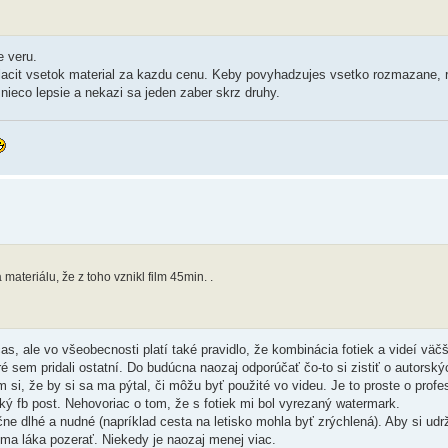
e veru.
lacit vsetok material za kazdu cenu. Keby povyhadzujes vsetko rozmazane, 
 nieco lepsie a nekazi sa jeden zaber skrz druhy.
 materiálu, že z toho vznikl film 45min. .
čas, ale vo všeobecnosti platí také pravidlo, že kombinácia fotiek a videí vä
sem pridali ostatní. Do budúcna naozaj odporúčať čo-to si zistiť o autorskýc
si, že by si sa ma pýtal, či môžu byť použité vo videu. Je to proste o profe
ý fb post. Nehovoriac o tom, že s fotiek mi bol vyrezaný watermark.
očne dlhé a nudné (napríklad cesta na letisko mohla byť zrýchlená). Aby si ud
 ma láka pozerať. Niekedy je naozaj menej viac.