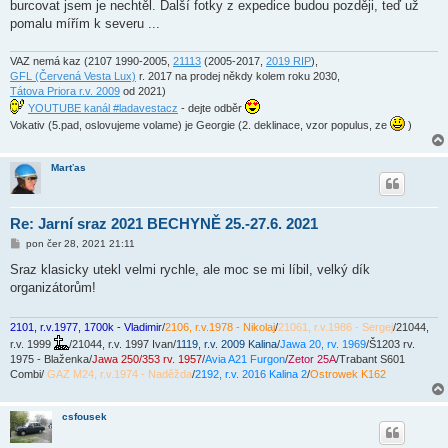
burcovat jsem je nechtěl. Další fotky z expedice budou později, teď už
e
k
pomalu mířím k severu ...
VAZ nemá kaz (2107 1990-2005,
21113
(2005-2017,
2019 RIP
),
GFL (Červená Vesta Lux)
r. 2017 na prodej někdy kolem roku 2030,
Tátova Priora r.v. 2009
od 2021)
YOUTUBE kanál #ladavestacz
- dejte odběr
Vokativ (5.pad, oslovujeme volame) je Georgie (2. deklinace, vzor populus, ze
)
Marťas
Re: Jarní sraz 2021 BECHYNĚ 25.-27.6. 2021
P
pon čer 28, 2021 21:11
ř
í
Sraz klasicky utekl velmi rychle, ale moc se mi líbil, velký dík
s
organizátorům!
p
ě
v
e
2101, r.v.1977, 1700k - Vladimir
/
2106, r.v.1978 - Nikolaj
/
21061, r.v.1986 - Sergej
/21044,
k
r.v. 1999
/21044, r.v. 1997 Ivan/
1119, r.v. 2009 Kalina
/
Jawa 20, rv. 1969
/Š1203 rv.
1975 - Blaženka/
Jawa 250/353 rv. 1957
/
Avia A21 Furgon
/
Zetor 25A
/Trabant S601
Combi/
GAZ M24, r.v.1974 - Naděžda
/
2192, r.v. 2016 Kalina 2
/
Ostrowek K162
csfousek