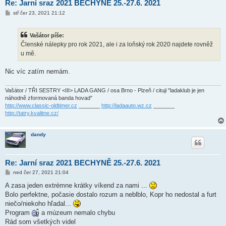
Re: Jarní sraz 2021 BECHYNĚ 25.-27.6. 2021
P
stř čer 23, 2021 21:12
ř
í
s
Vašátor píše:
p
ě
Členské nálepky pro rok 2021, ale i za loňský rok 2020 najdete rovněž
v
u mě.
e
k
Nic víc zatím nemám.
Vašátor / TŘI SESTRY <III> LADA GANG / osa Brno - Plzeň / cituji "ladaklub je jen
náhodně zformovaná banda hovad"
http://www.classic-oldtimer.cz
_______
http://ladaauto.wz.cz
_______
http://tatry.kvalitne.cz/
dandy
Re: Jarní sraz 2021 BECHYNĚ 25.-27.6. 2021
P
ned čer 27, 2021 21:04
ř
í
A zasa jeden extrémne krátky víkend za nami ...
s
Bolo perfektne, počasie dostalo rozum a neblblo, Kopr ho nedostal a furt
p
ě
niečo/niekoho hľadal...
v
Program
a múzeum nemalo chybu
e
k
Rád som všetkých videl