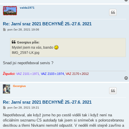
valda1971
Re: Jarní sraz 2021 BECHYNĚ 25.-27.6. 2021
P
pon čer 28, 2021 19:06
ř
í
s
Georgius píše:
p
ě
Myslel jsem na vás, bando
v
IMG_2597-LK.jpg
e
k
Snad jsi nepotřeboval servis ?
Žigulíci:
VAZ 2101 r.1971,
VAZ 2103 r.1974,
VAZ
2170 r.2012
Georgius
Re: Jarní sraz 2021 BECHYNĚ 25.-27.6. 2021
P
pon čer 28, 2021 19:21
ř
í
Nepotřeboval, ale když jsme ho po cestě viděli tak i když není na
s
oficiálním seznamu CS autolady tak jsem si snímeček s polorozebranou
p
ě
desítkou a třemi Nivkami nemohl odpustit. V neděli měli stejně zavříno a
v