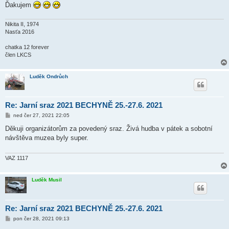
Ďakujem
Nikita II, 1974
Nasťa 2016
chatka 12 forever
člen LKCS
Luděk Ondrůch
Re: Jarní sraz 2021 BECHYNĚ 25.-27.6. 2021
P
ned čer 27, 2021 22:05
ř
í
Děkuji organizátorům za povedený sraz. Živá hudba v pátek a sobotní
s
návštěva muzea byly super.
p
ě
v
e
VAZ 1117
k
Luděk Musil
Re: Jarní sraz 2021 BECHYNĚ 25.-27.6. 2021
P
pon čer 28, 2021 09:13
ř