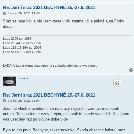
Re: Jarní sraz 2021 BECHYNĚ 25.-27.6. 2021
P
úte čer 29, 2021 14:43
ř
í
Sraz se nám líbil a rád jsem zase viděl známe lidi a pěkné auta.Fotky
s
dodám.
p
ě
v
e
Lada 2105 r.v. 1985
k
Lada 21044 1700i r.v.1996
Lada 112 1.6 16V r.v. 2006
Lada Vesta 1.6 16V r.v.2018
LADA-Krása a elegance,volnost a svoboda,odolnost a vytrvalost.
mceza
Re: Jarní sraz 2021 BECHYNĚ 25.-27.6. 2021
P
úte čer 29, 2021 21:54
ř
í
Jsem si vlastne uvedomil, ze na srazy nejezdim zas tak moc kvuli
s
autum. Ta jsou temer vzdy stejna, ale kvuli te bande super lidi. Zas jsem
p
ě
vas vsechny rad po dlouhe dobe videl.
v
e
k
Byla to ma prvni Bechyne, takze novinka. Skoda absence letiste, sraz