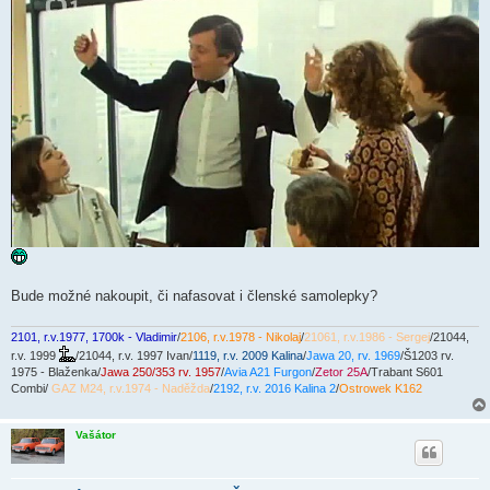
Bude možné nakoupit, či nafasovat i členské samolepky?
2101, r.v.1977, 1700k - Vladimir
/
2106, r.v.1978 - Nikolaj
/
21061, r.v.1986 - Sergej
/21044,
r.v. 1999
/21044, r.v. 1997 Ivan/
1119, r.v. 2009 Kalina
/
Jawa 20, rv. 1969
/Š1203 rv.
1975 - Blaženka/
Jawa 250/353 rv. 1957
/
Avia A21 Furgon
/
Zetor 25A
/Trabant S601
Combi/
GAZ M24, r.v.1974 - Naděžda
/
2192, r.v. 2016 Kalina 2
/
Ostrowek K162
Vašátor