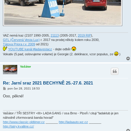
VAZ nemá kaz (2107 1990-2005,
21113
(2005-2017,
2019 RIP
),
GFL (Červená Vesta Lux)
r. 2017 na prodej někdy kolem roku 2030,
Tátova Priora r.v. 2009
od 2021)
YOUTUBE kanál #ladavestacz
- dejte odběr
Vokativ (5.pad, oslovujeme volame) je Georgie (2. deklinace, vzor populus, ze
)
Vašátor
Re: Jarní sraz 2021 BECHYNĚ 25.-27.6. 2021
P
pon čer 28, 2021 18:53
ř
í
Ooo, pěkné!
s
p
ě
v
e
Vašátor / TŘI SESTRY <III> LADA GANG / osa Brno - Plzeň / cituji "ladaklub je jen
k
náhodně zformovaná banda hovad"
http://www.classic-oldtimer.cz
_______
http://ladaauto.wz.cz
_______
http://tatry.kvalitne.cz/