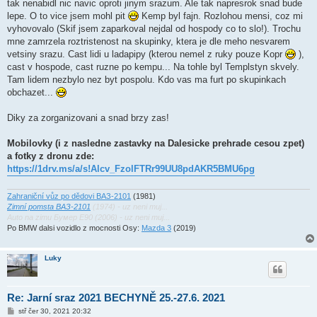
tak nenabidl nic navic oproti jinym srazum. Ale tak napresrok snad bude
lepe. O to vice jsem mohl pit
Kemp byl fajn. Rozlohou mensi, coz mi
vyhovovalo (Skif jsem zaparkoval nejdal od hospody co to slo!). Trochu
mne zamrzela roztristenost na skupinky, ktera je dle meho nesvarem
vetsiny srazu. Cast lidi u ladapipy (kterou nemel z ruky pouze Kopr
),
cast v hospode, cast ruzne po kempu... Na tohle byl Templstyn skvely.
Tam lidem nezbylo nez byt pospolu. Kdo vas ma furt po skupinkach
obchazet...
Diky za zorganizovani a snad brzy zas!
Mobilovky (i z nasledne zastavky na Dalesicke prehrade cesou zpet)
a fotky z dronu zde:
https://1drv.ms/a/s!Alcv_FzolFTRr99UU8pdAKR5BMU6pg
Zahraniční vůz po dědovi ВАЗ-2101
(1981)
Zimní pomsta ВАЗ-2101
(1974) - uz neni muj...
Auto na zimu Бумер E90 (2006) - uz neni muj...
Po BMW dalsi vozidlo z mocnosti Osy:
Mazda 3
(2019)
Luky
Re: Jarní sraz 2021 BECHYNĚ 25.-27.6. 2021
P
stř čer 30, 2021 20:32