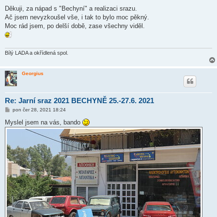
ř
í
Děkuji, za nápad s "Bechyní" a realizaci srazu.
s
Ač jsem nevyzkoušel vše, i tak to bylo moc pěkný.
p
ě
Moc rád jsem, po delší době, zase všechny viděl.
v
e
k
Bílý LADA a okřídlená spol.
Georgius
Re: Jarní sraz 2021 BECHYNĚ 25.-27.6. 2021
P
pon čer 28, 2021 18:24
ř
í
Myslel jsem na vás, bando
s
p
ě
v
e
k