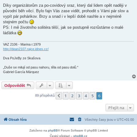
ř
í
Díky organizátorům za po-covidový sraz, který dal lidem opět naději v
s
původní běh věcí. Bylo fajn Vás zase vidět, prohodit s Vámi pár slov a
p
ě
vypít pár pohárikov. Brzy a snad i v lepší době nashle a v nejméně
v
stejném počtu
e
k
PS: I mě životního solitéra těší, jak se postupně rozrůstáme o malé
láďátka
VAZ 2106 - Marina r.1979
http://dean2107.rajce.idnes.cz/
Dva PoJeBy ze Skašova
„Duše se milují od pasu nahoru, těla od pasu dolů."
Gabriel García Márquez
Odpovědět
1
2
3
4
5
6
Předchozí
89 příspěvků
Přejít na
Obsah fóra
Všechny časy jsou v
UTC+01:00
Založeno na
phpBB
® Forum Software © phpBB Limited
Český překlad –
phpBB.cz