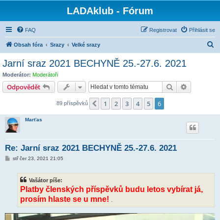
LADAklub - Fórum
FAQ
Registrovat
Přihlásit se
H
Obsah fóra
Srazy
Velké srazy
l
Jarní sraz 2021 BECHYNĚ 25.-27.6. 2021
e
Moderátor:
Moderátoři
d
Hledat
Pokročilé 
Odpovědět
a
1
2
3
4
5
6
Předchozí
89 příspěvků
t
Marťas
Re: Jarní sraz 2021 BECHYNĚ 25.-27.6. 2021
P
stř čer 23, 2021 21:05
ř
í
s
Vašátor píše:
p
ě
Platby členských příspěvků budu letos vybírat já,
v
prosím hlaste se u mne!
e
.
k