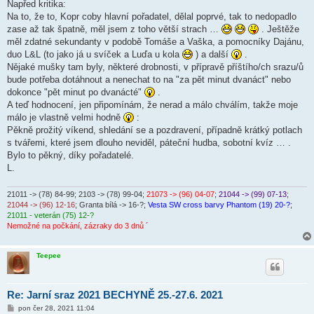
í
Napřed kritika:
s
Na to, že to, Kopr coby hlavní pořadatel, dělal poprvé, tak to nedopadlo
p
ě
zase až tak špatně, měl jsem z toho větší strach …
. Ještěže
v
měl zdatné sekundanty v podobě Tomáše a Vaška, a pomocníky Dajánu,
e
k
duo L&L (to jako já u svíček a Luďa u kola
) a další
.
Nějaké mušky tam byly, některé drobnosti, v přípravě příštího/ch srazu/ů
bude potřeba dotáhnout a nenechat to na "za pět minut dvanáct" nebo
dokonce "pět minut po dvanácté"
.
A teď hodnocení, jen připomínám, že nerad a málo chválím, takže moje
málo je vlastně velmi hodně
:
Pěkně prožitý víkend, shledání se a pozdravení, případně krátký potlach
s tvářemi, které jsem dlouho neviděl, páteční hudba, sobotní kvíz … .
Bylo to pěkný, díky pořadatelé.
L.
21011 -> (78) 84-99
; 2103 -> (78) 99-04;
21073 -> (96) 04-07
;
21044 -> (99) 07-13
;
21044 -> (96) 12-16
; Granta bílá -> 16-?;
Vesta SW cross barvy Phantom (19) 20-?
;
21011 - veterán (75) 12-?
Nemožné na počkání, zázraky do 3 dnů ´
Teepee
Re: Jarní sraz 2021 BECHYNĚ 25.-27.6. 2021
P
pon čer 28, 2021 11:04