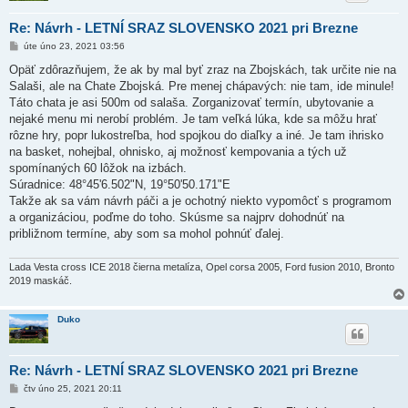
Re: Návrh - LETNÍ SRAZ SLOVENSKO 2021 pri Brezne
P
úte úno 23, 2021 03:56
ř
í
Opäť zdôrazňujem, že ak by mal byť zraz na Zbojskách, tak určite nie na
s
Salaši, ale na Chate Zbojská. Pre menej chápavých: nie tam, ide minule!
p
ě
Táto chata je asi 500m od salaša. Zorganizovať termín, ubytovanie a
v
nejaké menu mi nerobí problém. Je tam veľká lúka, kde sa môžu hrať
e
k
rôzne hry, popr lukostreľba, hod spojkou do diaľky a iné. Je tam ihrisko
na basket, nohejbal, ohnisko, aj možnosť kempovania a tých už
spomínaných 60 lôžok na izbách.
Súradnice: 48°45'6.502"N, 19°50'50.171"E
Takže ak sa vám návrh páči a je ochotný niekto vypomôcť s programom
a organizáciou, poďme do toho. Skúsme sa najprv dohodnúť na
približnom termíne, aby som sa mohol pohnúť ďalej.
Lada Vesta cross ICE 2018 čierna metalíza, Opel corsa 2005, Ford fusion 2010, Bronto
2019 maskáč.
Duko
Re: Návrh - LETNÍ SRAZ SLOVENSKO 2021 pri Brezne
P
čtv úno 25, 2021 20:11
ř