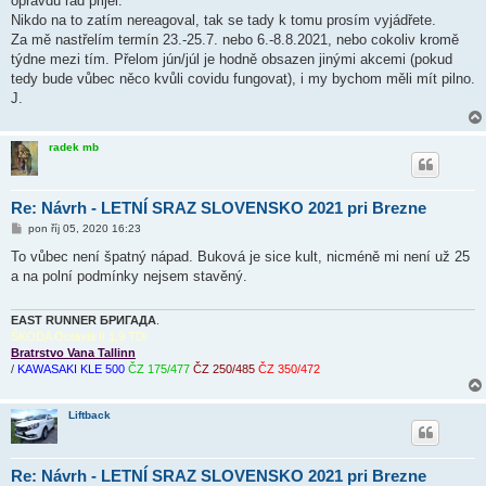
opravdu rád přijel.
Nikdo na to zatím nereagoval, tak se tady k tomu prosím vyjádřete.
Za mě nastřelím termín 23.-25.7. nebo 6.-8.8.2021, nebo cokoliv kromě
týdne mezi tím. Přelom jún/júl je hodně obsazen jinými akcemi (pokud
tedy bude vůbec něco kvůli covidu fungovat), i my bychom měli mít pilno.
J.
radek mb
Re: Návrh - LETNÍ SRAZ SLOVENSKO 2021 pri Brezne
P
pon říj 05, 2020 16:23
ř
í
To vůbec není špatný nápad. Buková je sice kult, nicméně mi není už 25
s
a na polní podmínky nejsem stavěný.
p
ě
v
e
EAST RUNNER БРИГАДА
.
k
ŠKODA Octavia II 1,9 TDi
Bratrstvo Vana Tallinn
/
KAWASAKI KLE 500
ČZ 175/477
ČZ 250/485
ČZ 350/472
Liftback
Re: Návrh - LETNÍ SRAZ SLOVENSKO 2021 pri Brezne