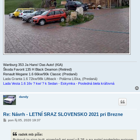
Wartburg 353 Ja Hans! Das Auto! (KIA)
Škoda Favorit 135 H Black Deamon (Retired)
Renault Megane 1.6 66kw/90k Classic (Predané)
Lada Granta 1.6 72kw/98k Liftback - Polárna Líška, (Predaná)
Lada Vesta 1.6 16v ? kw/ ? k Sedan - Eskymka - Posledná biela kráľovná
dandy
Re: Návrh - LETNÍ SRAZ SLOVENSKO 2021 pri Brezne
P
pon říj 05, 2020 19:37
ř
í
s
radek mb píše:
p
ě
Buková je sice kult, nicméně mi není už 25 a na polní podmínky nejsem