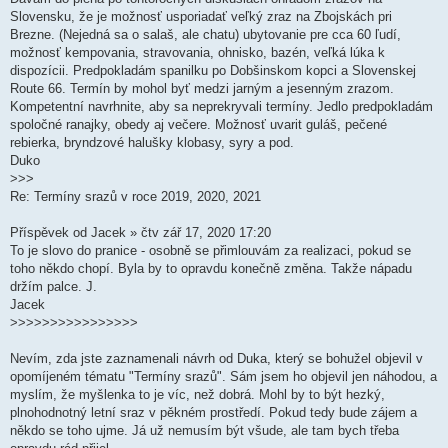
e
k
Slovensku, že je možnosť usporiadať veľký zraz na Zbojskách pri
Brezne. (Nejedná sa o salaš, ale chatu) ubytovanie pre cca 60 ľudí,
možnosť kempovania, stravovania, ohnisko, bazén, veľká lúka k
dispozícii. Predpokladám spanilku po Dobšinskom kopci a Slovenskej
Route 66. Termín by mohol byť medzi jarným a jesenným zrazom.
Kompetentní navrhnite, aby sa neprekryvali termíny. Jedlo predpokladám
spoločné ranajky, obedy aj večere. Možnosť uvarit guláš, pečené
rebierka, bryndzové halušky klobasy, syry a pod.
Duko
>>>
Re: Termíny srazů v roce 2019, 2020, 2021
Příspěvek od Jacek » čtv zář 17, 2020 17:20
To je slovo do pranice - osobně se přimlouvám za realizaci, pokud se
toho někdo chopí. Byla by to opravdu konečně změna. Takže nápadu
držím palce. J.
Jacek
>>>>>>>>>>>>>>>>
Nevím, zda jste zaznamenali návrh od Duka, který se bohužel objevil v
opomíjeném tématu "Termíny srazů". Sám jsem ho objevil jen náhodou, a
myslím, že myšlenka to je víc, než dobrá. Mohl by to být hezký,
plnohodnotný letní sraz v pěkném prostředí. Pokud tedy bude zájem a
někdo se toho ujme. Já už nemusím být všude, ale tam bych třeba