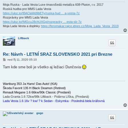
Moja Ruska - Lada Vesta Luxe tmavošedá metalíza 608-Pluton, r.v. 2017
Ruská hudba pre MMS Lada Vesta
https://uloz.to/!BAClaWd9bETy/ruska-hud ... a-vesta-7z
Rozprávky pre MMS Lada Vesta
https://uloz.to/!MGcuJ8chUXGp/rozpravky ... esta-sk-7z
Moja Lada Vesta a doplnky
https://feromakar.rajce.idnes.cz/Moja_Lada_Vesta_2019
Liftback
Re: Návrh - LETNÍ SRAZ SLOVENSKO 2021 pri Brezne
P
ned říj 11, 2020 05:10
ř
í
Tam kde sme boli je všetko aj ležiaci Dunčovia
s
p
ě
v
e
Wartburg 353 Ja Hans! Das Auto! (KIA)
k
Škoda Favorit 135 H Black Deamon (Retired)
Renault Megane 1.6 66kw/90k Classic (Predané)
Lada Granta 1.6 72kw/98k Liftback - Polárna Líška, (Predaná)
Lada Vesta 1.6 16v ? kw/ ? k Sedan - Eskymka - Posledná biela kráľovná
gogo