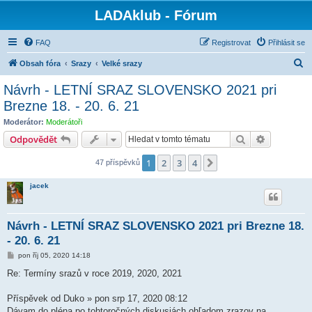
LADAklub - Fórum
FAQ
Registrovat
Přihlásit se
H
Obsah fóra
Srazy
Velké srazy
l
Návrh - LETNÍ SRAZ SLOVENSKO 2021 pri
e
Brezne 18. - 20. 6. 21
d
Moderátor:
Moderátoři
a
Hledat
Pokročilé 
Odpovědět
t
1
2
3
4
Další
47 příspěvků
jacek
Návrh - LETNÍ SRAZ SLOVENSKO 2021 pri Brezne 18.
- 20. 6. 21
P
pon říj 05, 2020 14:18
ř
í
Re: Termíny srazů v roce 2019, 2020, 2021
s
p
ě
Příspěvek od Duko » pon srp 17, 2020 08:12
v
Dávam do pléna po tohtoročných diskusiách ohľadom zrazov na