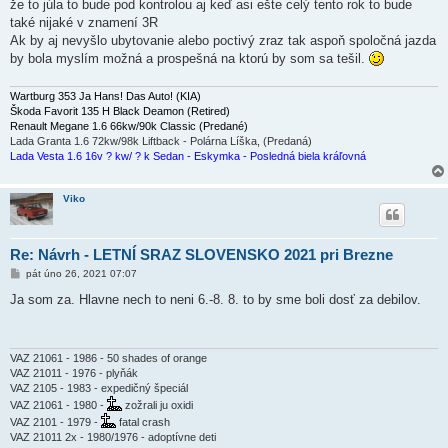
že to júla to bude pod kontrolou aj keď asi ešte celý tento rok to bude
také nijaké v znamení 3R
Ak by aj nevyšlo ubytovanie alebo poctivý zraz tak aspoň spoločná jazda
by bola myslím možná a prospešná na ktorú by som sa tešil.
Wartburg 353 Ja Hans! Das Auto! (KIA)
Škoda Favorit 135 H Black Deamon (Retired)
Renault Megane 1.6 66kw/90k Classic (Predané)
Lada Granta 1.6 72kw/98k Liftback - Polárna Líška, (Predaná)
Lada Vesta 1.6 16v ? kw/ ? k Sedan - Eskymka - Posledná biela kráľovná
Viko
Re: Návrh - LETNÍ SRAZ SLOVENSKO 2021 pri Brezne
P
pát úno 26, 2021 07:07
ř
í
Ja som za. Hlavne nech to neni 6.-8. 8. to by sme boli dosť za debilov.
s
p
ě
v
e
VAZ 21061 - 1986 - 50 shades of orange
k
VAZ 21011 - 1976 - plyňák
VAZ 2105 - 1983 - expedičný špeciál
VAZ 21061 - 1980 -
zožrali ju oxidi
VAZ 2101 - 1979 -
fatal crash
VAZ 21011 2x - 1980/1976 - adoptívne deti