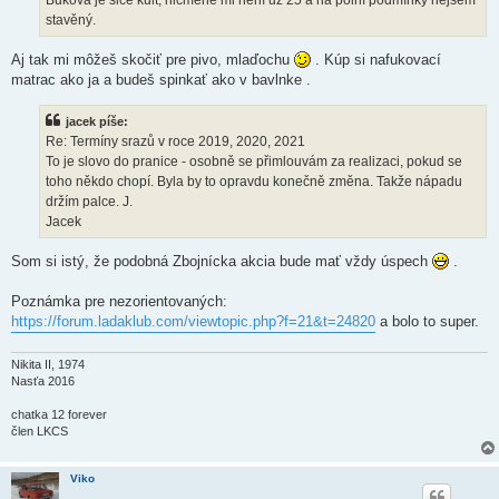
v
stavěný.
e
k
Aj tak mi môžeš skočiť pre pivo, mlaďochu
. Kúp si nafukovací
matrac ako ja a budeš spinkať ako v bavlnke .
jacek píše:
Re: Termíny srazů v roce 2019, 2020, 2021
To je slovo do pranice - osobně se přimlouvám za realizaci, pokud se
toho někdo chopí. Byla by to opravdu konečně změna. Takže nápadu
držím palce. J.
Jacek
Som si istý, že podobná Zbojnícka akcia bude mať vždy úspech
.
Poznámka pre nezorientovaných:
https://forum.ladaklub.com/viewtopic.php?f=21&t=24820
a bolo to super.
Nikita II, 1974
Nasťa 2016
chatka 12 forever
člen LKCS
Viko