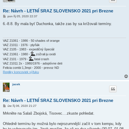
Re: Návrh - LETNÍ SRAZ SLOVENSKO 2021 pri Brezne
P
pon říj 05, 2020 22:37
ř
í
6.-8.8. By mala byť Duchonka, takže zas by sa krížovali termíny.
s
p
ě
v
e
VAZ 21061 - 1986 - 50 shades of orange
k
VAZ 21011 - 1976 - plyňák
VAZ 2105 - 1983 - expedičný špeciál
VAZ 21061 - 1980 -
zožrali ju oxidi
VAZ 2101 - 1979 -
fatal crash
VAZ 21011 2x - 1980/1976 - adoptívne deti
Felicia combi 1,3mpi - 2000 - prevoz ND
Repliky koncoviek výfuku
jacek
Re: Návrh - LETNÍ SRAZ SLOVENSKO 2021 pri Brezne
P
úte říj 06, 2020 21:27
ř
í
Mrkněte na Salaš Zbojská, Tisovec....zkuste pohledat.
s
p
ě
Ohledně termínu by možná bylo nejrozumnější začít v tom kempu, kdy
v
by to vyhovovalo jim. Jinak myslím, že až na dva víkendy (30.07.-01.08.