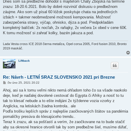
í
Dnes som sa predbežne dohodol s majiteľom Chaty Zbojská na termíne
s
zrazu: 18-20.6.2021. Bolo by dobré rozvinúť diskusiu o predbežnom
p
ě
záujme. Ako som už písal 60 lóžok poskytuje chata na jednotlivých
v
izbách + takmer neobmedzené možnosti kempovania. Možnosť
e
k
zabezpečenia stravy, výčap, ohnisko, dýza a pod. Predpokladám
kompletný balíček: 2x nocľah, 2x raňajky, 2x večera 1x obed v cene 60€.
K tomu možnosť si zahrať kolky, bazén jakuza a pod.
Lada Vesta cross ICE 2018 čierna metalíza, Opel corsa 2005, Ford fusion 2010, Bronto
2019 maskáč.
Liftback
Re: Návrh - LETNÍ SRAZ SLOVENSKO 2021 pri Brezne
P
čtv úno 25, 2021 20:22
ř
í
Ahoj, asi sa k tomu veľmi nikto nemá ohľadom toho čo sa všade naokolo
s
deje, keď je naďalej dovolené cestovať do Egypta či Afriky a nosiť to tu
p
ě
tak to klesať nebude a to ešte indijáni 2x týždenne vozia vzorky z
v
Anglicka, na letiskách žiadna kontrola.. ale
e
k
Podľa trošku lepších správ z najlepšie zaočkovaných štátov sa pandémia
pomaličky presúva do klesajúceho trendu..
Teraz k zrazu, ak sa pošťastí a verím, že zaočkovane na to bude stačiť
aby sa okresné hranice otvorili tak by som predbežne šiel, musíme dúfať,