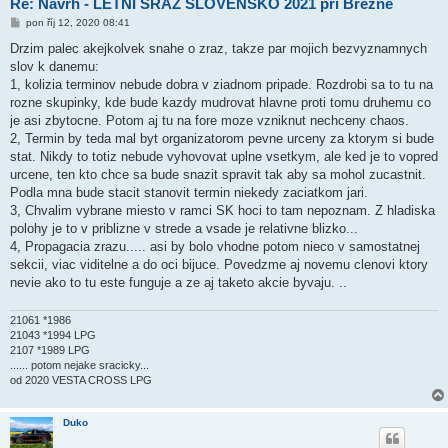
Re: Návrh - LETNÍ SRAZ SLOVENSKO 2021 pri Brezne
P
pon říj 12, 2020 08:41
ř
í
Drzim palec akejkolvek snahe o zraz, takze par mojich bezvyznamnych
s
slov k danemu:
p
ě
1, kolizia terminov nebude dobra v ziadnom pripade. Rozdrobi sa to tu na
v
rozne skupinky, kde bude kazdy mudrovat hlavne proti tomu druhemu co
e
k
je asi zbytocne. Potom aj tu na fore moze vzniknut nechceny chaos.
2, Termin by teda mal byt organizatorom pevne urceny za ktorym si bude
stat. Nikdy to totiz nebude vyhovovat uplne vsetkym, ale ked je to vopred
urcene, ten kto chce sa bude snazit spravit tak aby sa mohol zucastnit.
Podla mna bude stacit stanovit termin niekedy zaciatkom jari.
3, Chvalim vybrane miesto v ramci SK hoci to tam nepoznam. Z hladiska
polohy je to v priblizne v strede a vsade je relativne blizko...
4, Propagacia zrazu..... asi by bolo vhodne potom nieco v samostatnej
sekcii, viac viditelne a do oci bijuce. Povedzme aj novemu clenovi ktory
nevie ako to tu este funguje a ze aj taketo akcie byvaju. ..
21061 *1986
21043 *1994 LPG
2107 *1989 LPG
...... potom nejake sracicky...
od 2020 VESTA CROSS LPG
Duko