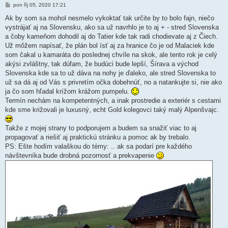
P
pon říj 05, 2020 17:21
ř
í
Ak by som sa mohol nesmelo vykoktať tak určite by to bolo fajn, niečo
s
vystrájať aj na Slovensku, ako sa už navrhlo je to aj + - stred Slovenska
p
ě
a čoby kameňom dohodil aj do Tatier kde tak radi chodievate aj z Čiech.
v
Už môžem napísať, že plán bol ísť aj za hranice čo je od Malaciek kde
e
k
som čakal u kamaráta do poslednej chvíle na skok, ale tento rok je celý
akýsi zvláštny, tak dúfam, že budúci bude lepší, Šírava a východ
Slovenska kde sa to už dáva na nohy je ďaleko, ale stred Slovenska to
už sa dá aj od Vás s privretím očka dobehnúť, no a natankujte si, nie ako
ja čo som hľadal krížom krážom pumpelu.
Termín nechám na kompetentných, a inak prostredie a exteriér s cestami
kde sme križovali je luxusný, echt Gold kolegovci taký malý Alpenšvajc.
Takže z mojej strany to podporujem a budem sa snažiť viac to aj
propagovať a riešiť aj praktickú stránku a pomoc ak by trebalo.
PS: Ešte hodím valaškou do témy: .. ak sa podarí pre každého
návštevníka bude drobná pozornosť a prekvapenie