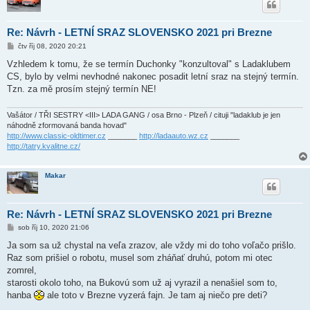
Re: Návrh - LETNÍ SRAZ SLOVENSKO 2021 pri Brezne
P
čtv říj 08, 2020 20:21
ř
í
Vzhledem k tomu, že se termín Duchonky "konzultoval" s Ladaklubem
s
CS, bylo by velmi nevhodné nakonec posadit letní sraz na stejný termín.
p
ě
Tzn. za mě prosím stejný termín NE!
v
e
k
Vašátor / TŘI SESTRY <III> LADA GANG / osa Brno - Plzeň / cituji "ladaklub je jen
náhodně zformovaná banda hovad"
http://www.classic-oldtimer.cz
_______
http://ladaauto.wz.cz
_______
http://tatry.kvalitne.cz/
Makar
Re: Návrh - LETNÍ SRAZ SLOVENSKO 2021 pri Brezne
P
sob říj 10, 2020 21:06
ř
í
Ja som sa už chystal na veľa zrazov, ale vždy mi do toho voľačo prišlo.
s
Raz som prišiel o robotu, musel som zháňať druhú, potom mi otec
p
ě
zomrel,
v
starosti okolo toho, na Bukovú som už aj vyrazil a nenašiel som to,
e
k
hanba
ale toto v Brezne vyzerá fajn. Je tam aj niečo pre deti?