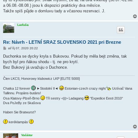
e
k
a 06.08.-08.08.) jsou k dispozici prakticky dva měsíce.
Takže spíš půjde o domluvu tady a včasnou rezervaci. J.
Laďuša
Re: Návrh - LETNÍ SRAZ SLOVENSKO 2021 pri Brezne
P
stř říj 07, 2020 20:22
ř
í
Duchonka se dycky kryla s Bukovou. Pokud by měla bejt změna, tak
s
bych byl pro ňákou shodu - tj. ne pro krytí.
p
ě
Bez Bukový já uvažuju o Duchonce.
v
e
k
Člen LKCS; Honorowy klubowicz LKP [ELITE 5000]
Chatka 12 forever
►Stodolní II◄
Estonian-czech crazy night
Uctívač Vana
Tallinnu. Propāns-butāns!
Osa Klatovy-Plzeň-Brno
Tři sestry <|||> Ladagang
°Expedice Eesti 2010°
Dva PoJeBy ze Skašova
Haben Sie Bratwurst?
keréklampás
Vašátor