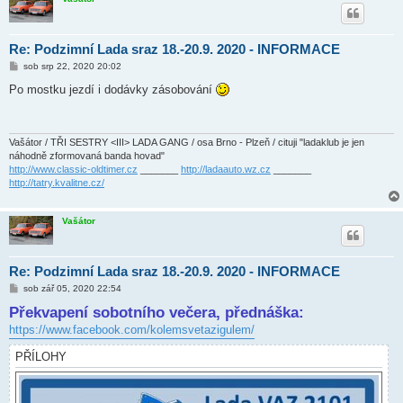
Re: Podzimní Lada sraz 18.-20.9. 2020 - INFORMACE
P
sob srp 22, 2020 20:02
ř
í
Po mostku jezdí i dodávky zásobování
s
p
ě
v
e
Vašátor / TŘI SESTRY <III> LADA GANG / osa Brno - Plzeň / cituji "ladaklub je jen
k
náhodně zformovaná banda hovad"
http://www.classic-oldtimer.cz
_______
http://ladaauto.wz.cz
_______
http://tatry.kvalitne.cz/
Vašátor
Re: Podzimní Lada sraz 18.-20.9. 2020 - INFORMACE
P
sob zář 05, 2020 22:54
ř
Překvapení sobotního večera, přednáška:
í
s
https://www.facebook.com/kolemsvetazigulem/
p
ě
v
PŘÍLOHY
e
k