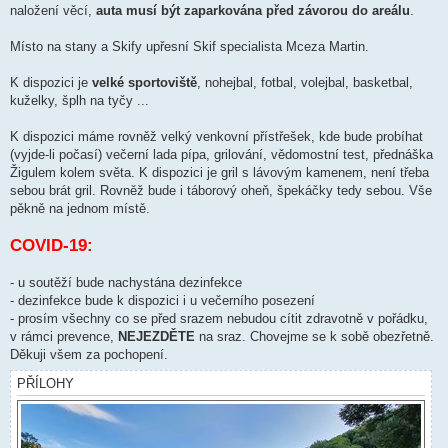
naložení věcí,
auta musí být zaparkována před závorou do areálu
.
Místo na stany a Skify upřesní Skif specialista Mceza Martin.
K dispozici je
velké sportoviště
, nohejbal, fotbal, volejbal, basketbal,
kuželky, šplh na tyčy ...
K dispozici máme rovněž velký venkovní přístřešek, kde bude probíhat
(vyjde-li počasí) večerní lada pípa, grilování, vědomostní test, přednáška
Žigulem kolem světa. K dispozici je gril s lávovým kamenem, není třeba
sebou brát gril. Rovněž bude i táborový oheň, špekáčky tedy sebou. Vše
pěkně na jednom místě.
COVID-19:
- u soutěží bude nachystána dezinfekce
- dezinfekce bude k dispozici i u večerního posezení
- prosím všechny co se před srazem nebudou cítit zdravotně v pořádku,
v rámci prevence,
NEJEZDĚTE
na sraz. Chovejme se k sobě obezřetně.
Děkuji všem za pochopení.
PŘÍLOHY