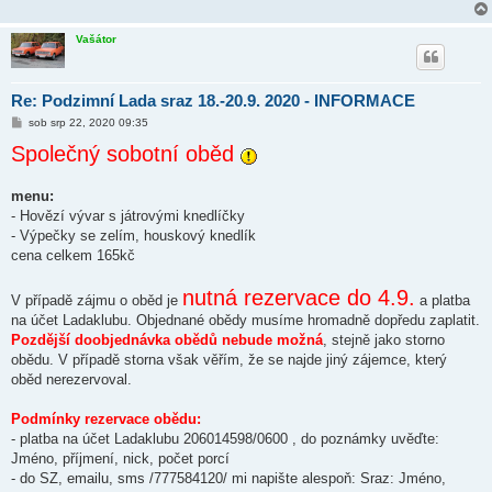
ě
v
e
Vašátor
k
Re: Podzimní Lada sraz 18.-20.9. 2020 - INFORMACE
P
sob srp 22, 2020 09:35
ř
Společný sobotní oběd
í
s
p
ě
menu:
v
- Hovězí vývar s játrovými knedlíčky
e
k
- Výpečky se zelím, houskový knedlík
cena celkem 165kč
nutná rezervace do 4.9.
V případě zájmu o oběd je
a platba
na účet Ladaklubu. Objednané obědy musíme hromadně dopředu zaplatit.
Pozdější doobjednávka obědů nebude možná
, stejně jako storno
obědu. V případě storna však věřím, že se najde jiný zájemce, který
oběd nerezervoval.
Podmínky rezervace obědu:
- platba na účet Ladaklubu 206014598/0600 , do poznámky uvěďte:
Jméno, příjmení, nick, počet porcí
- do SZ, emailu, sms /777584120/ mi napište alespoň: Sraz: Jméno,