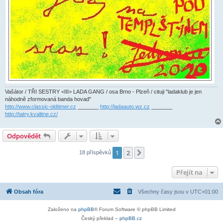
Vašátor / TŘI SESTRY <III> LADA GANG / osa Brno - Plzeň / cituji "ladaklub je jen
náhodně zformovaná banda hovad"
http://www.classic-oldtimer.cz
_______
http://ladaauto.wz.cz
_______
http://tatry.kvalitne.cz/
Odpovědět
1
2
Další
18 příspěvků
Přejít na
Obsah fóra
Všechny časy jsou v
UTC+01:00
Založeno na
phpBB
® Forum Software © phpBB Limited
Český překlad –
phpBB.cz