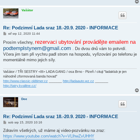
Vašátor
Re: Podzimní Lada sraz 18.-20.9. 2020 - INFORMACE
P
stř srp 12, 2020 11:44
ř
í
rezervaci ubytování provádějte emailem na
Prosím všechny,
s
podtemplstynem@gmail.com
. Do dvou dnů vám to potvrdí.
p
ě
Včera jim tam při vychru padl strom na hospodu, vyřizování po telefonu je
v
momentálně mimo jejich síly.
e
k
Vašátor / TŘI SESTRY <III> LADA GANG / osa Brno - Plzeň / cituji "ladaklub je jen
náhodně zformovaná banda hovad"
http://www.classic-oldtimer.cz
_______
http://ladaauto.wz.cz
_______
http://tatry.kvalitne.cz/
Dee
Re: Podzimní Lada sraz 18.-20.9. 2020 - INFORMACE
P
sob srp 15, 2020 10:16
ř
í
Zdravím všetkých, už máme aj video-pozvánku na zraz:
s
https://www.youtube.com/watch?v=VLlhwZvUHHY
p