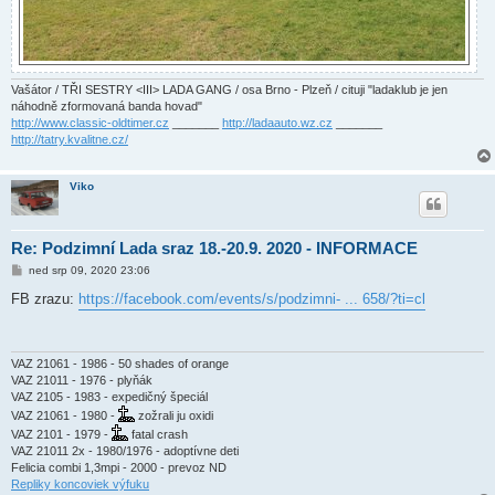
Vašátor / TŘI SESTRY <III> LADA GANG / osa Brno - Plzeň / cituji "ladaklub je jen
náhodně zformovaná banda hovad"
http://www.classic-oldtimer.cz
_______
http://ladaauto.wz.cz
_______
http://tatry.kvalitne.cz/
Viko
Re: Podzimní Lada sraz 18.-20.9. 2020 - INFORMACE
P
ned srp 09, 2020 23:06
ř
í
FB zrazu:
https://facebook.com/events/s/podzimni- ... 658/?ti=cl
s
p
ě
v
e
VAZ 21061 - 1986 - 50 shades of orange
k
VAZ 21011 - 1976 - plyňák
VAZ 2105 - 1983 - expedičný špeciál
VAZ 21061 - 1980 -
zožrali ju oxidi
VAZ 2101 - 1979 -
fatal crash
VAZ 21011 2x - 1980/1976 - adoptívne deti
Felicia combi 1,3mpi - 2000 - prevoz ND
Repliky koncoviek výfuku