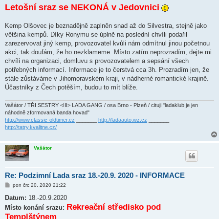
Letošní sraz se NEKONÁ v Jedovnici
Kemp Olšovec je beznadějně zaplněn snad až do Silvestra, stejně jako
většina kempů. Díky Ronymu se úplně na poslední chvíli podařil
zarezervovat jiný kemp, provozovatel kvůli nám odmítnul jinou početnou
akci, tak doufám, že ho nezklameme. Místo zatím neprozradím, dejte mi
chvíli na organizaci, domluvu s provozovatelem a sepsání všech
potřebných informací. Informace je to čerstvá cca 3h. Prozradím jen, že
stále zůstáváme v Jihomoravském kraji, v nádherné romantické krajině.
Účastníky z Čech potěším, budou to mít blíže.
Vašátor / TŘI SESTRY <III> LADA GANG / osa Brno - Plzeň / cituji "ladaklub je jen
náhodně zformovaná banda hovad"
http://www.classic-oldtimer.cz
_______
http://ladaauto.wz.cz
_______
http://tatry.kvalitne.cz/
Vašátor
Re: Podzimní Lada sraz 18.-20.9. 2020 - INFORMACE
P
pon črc 20, 2020 21:22
ř
í
Datum:
18.-20.9.2020
s
Rekreační středisko pod
Místo konání srazu:
p
ě
Templštýnem