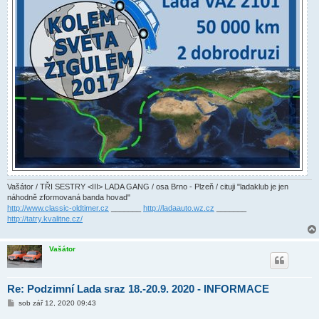
Vašátor / TŘI SESTRY <III> LADA GANG / osa Brno - Plzeň / cituji "ladaklub je jen
náhodně zformovaná banda hovad"
http://www.classic-oldtimer.cz
_______
http://ladaauto.wz.cz
_______
http://tatry.kvalitne.cz/
Vašátor
Re: Podzimní Lada sraz 18.-20.9. 2020 - INFORMACE
P
sob zář 12, 2020 09:43
ř