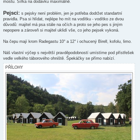
mostu. Šířka na dodávku maximálně.
Pejsci:
s pejsky není problém, jen je potřeba dodržet standartní
pravidla. Psa si hlídat, nejlépe ho mít na vodítku - vodítko ze dvou
důvodů: majitel má psa stále na očích a proto se jeho pes s jiným
nepopere a zároveň si majitel uklidí vše, co jeho pejsek vykoná.
Na čepu mají krom Radegastu 10° a 12° i ochucený Birell, kofolu, limo.
Náš vlastní výčep s největší pravděpodobností umístíme pod přístřešek
vedle velkého táborového ohniště. Špekáčky se přímo nabízí.
PŘÍLOHY