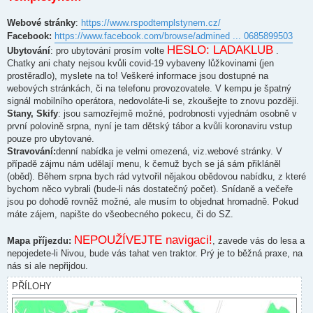
v
e
k
Webové stránky
:
https://www.rspodtemplstynem.cz/
Facebook:
https://www.facebook.com/browse/admined ... 0685899503
HESLO: LADAKLUB
Ubytování
: pro ubytování prosím volte
.
Chatky ani chaty nejsou kvůli covid-19 vybaveny lůžkovinami (jen
prostěradlo), myslete na to! Veškeré informace jsou dostupné na
webových stránkách, či na telefonu provozovatele. V kempu je špatný
signál mobilního operátora, nedovoláte-li se, zkoušejte to znovu později.
Stany, Skify
: jsou samozřejmě možné, podrobnosti vyjednám osobně v
první polovině srpna, nyní je tam dětský tábor a kvůli koronaviru vstup
pouze pro ubytované.
Stravování:
denní nabídka je velmi omezená, viz.webové stránky. V
případě zájmu nám udělají menu, k čemuž bych se já sám přikláněl
(oběd). Během srpna bych rád vytvořil nějakou obědovou nabídku, z které
bychom něco vybrali (bude-li nás dostatečný počet). Snídaně a večeře
jsou po dohodě rovněž možné, ale musím to objednat hromadně. Pokud
máte zájem, napište do všeobecného pokecu, či do SZ.
NEPOUŽÍVEJTE navigaci!
Mapa příjezdu:
, zavede vás do lesa a
nepojedete-li Nivou, bude vás tahat ven traktor. Prý je to běžná praxe, na
nás si ale nepřijdou.
PŘÍLOHY