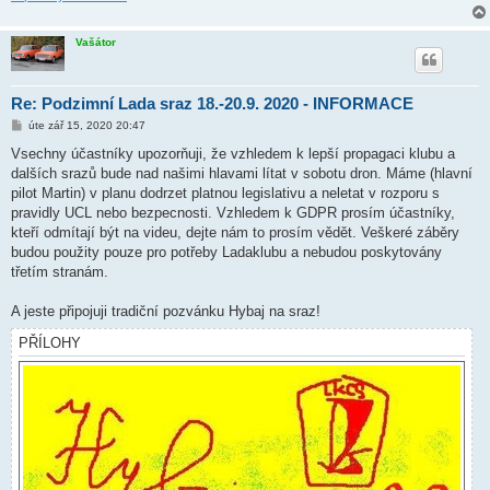
Vašátor
Re: Podzimní Lada sraz 18.-20.9. 2020 - INFORMACE
P
úte zář 15, 2020 20:47
ř
í
Vsechny účastníky upozorňuji, že vzhledem k lepší propagaci klubu a
s
dalších srazů bude nad našimi hlavami lítat v sobotu dron. Máme (hlavní
p
ě
pilot Martin) v planu dodrzet platnou legislativu a neletat v rozporu s
v
pravidly UCL nebo bezpecnosti. Vzhledem k GDPR prosím účastníky,
e
k
kteří odmítají být na videu, dejte nám to prosím vědět. Veškeré záběry
budou použity pouze pro potřeby Ladaklubu a nebudou poskytovány
třetím stranám.
A jeste připojuji tradiční pozvánku Hybaj na sraz!
PŘÍLOHY