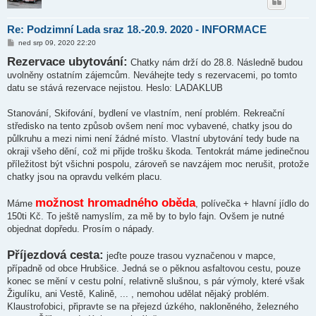
Re: Podzimní Lada sraz 18.-20.9. 2020 - INFORMACE
P
ned srp 09, 2020 22:20
ř
Rezervace ubytování:
í
Chatky nám drží do 28.8. Následně budou
s
uvolněny ostatním zájemcům. Neváhejte tedy s rezervacemi, po tomto
p
ě
datu se stává rezervace nejistou. Heslo: LADAKLUB
v
e
k
Stanování, Skifování, bydlení ve vlastním, není problém. Rekreační
středisko na tento způsob ovšem není moc vybavené, chatky jsou do
půlkruhu a mezi nimi není žádné místo. Vlastní ubytování tedy bude na
okraji všeho dění, což mi přijde trošku škoda. Tentokrát máme jedinečnou
příležitost být všichni pospolu, zároveň se navzájem moc nerušit, protože
chatky jsou na opravdu velkém placu.
možnost hromadného oběda
Máme
, polívečka + hlavní jídlo do
150ti Kč. To ještě namyslím, za mě by to bylo fajn. Ovšem je nutné
objednat dopředu. Prosím o nápady.
Příjezdová cesta:
jeďte pouze trasou vyznačenou v mapce,
případně od obce Hrubšice. Jedná se o pěknou asfaltovou cestu, pouze
konec se mění v cestu polní, relativně slušnou, s pár výmoly, které však
Žigulíku, ani Vestě, Kalině, ... , nemohou udělat nějaký problém.
Klaustrofobici, připravte se na přejezd úzkého, nakloněného, železného