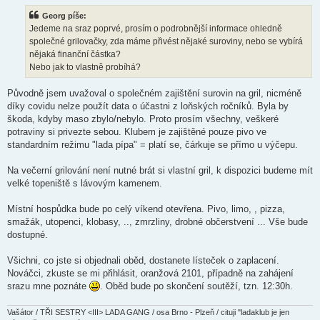
í
s
Georg píše:
p
ě
Jedeme na sraz poprvé, prosím o podrobnější informace ohledně
v
společné grilovačky, zda máme přivést nějaké suroviny, nebo se vybírá
e
k
nějaká finanční částka?
Nebo jak to vlastně probíhá?
Původně jsem uvažoval o společném zajištění surovin na gril, nicméně
díky covidu nelze použít data o účastni z loňských ročníků. Byla by
škoda, kdyby maso zbylo/nebylo. Proto prosím všechny, veškeré
potraviny si privezte sebou. Klubem je zajištěné pouze pivo ve
standardním režimu "lada pípa" = platí se, čárkuje se přímo u výčepu.
Na večerní grilování není nutné brát si vlastní gril, k dispozici budeme mít
velké topeniště s lávovým kamenem.
Místní hospůdka bude po celý víkend otevřena. Pivo, limo, , pizza,
smažák, utopenci, klobasy, .., zmrzliny, drobné občerstvení ... Vše bude
dostupné.
Všichni, co jste si objednali oběd, dostanete lísteček o zaplacení.
Nováčci, zkuste se mi přihlásit, oranžová 2101, případně na zahájení
srazu mne poznáte
. Oběd bude po skončení soutěží, tzn. 12:30h.
Vašátor / TŘI SESTRY <III> LADA GANG / osa Brno - Plzeň / cituji "ladaklub je jen