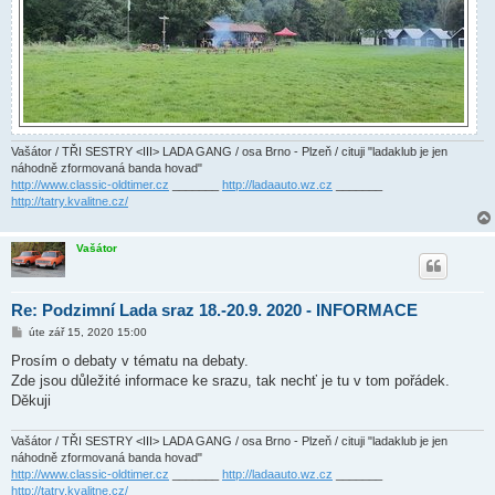
Vašátor / TŘI SESTRY <III> LADA GANG / osa Brno - Plzeň / cituji "ladaklub je jen
náhodně zformovaná banda hovad"
http://www.classic-oldtimer.cz
_______
http://ladaauto.wz.cz
_______
http://tatry.kvalitne.cz/
Vašátor
Re: Podzimní Lada sraz 18.-20.9. 2020 - INFORMACE
P
úte zář 15, 2020 15:00
ř
í
Prosím o debaty v tématu na debaty.
s
Zde jsou důležité informace ke srazu, tak nechť je tu v tom pořádek.
p
ě
Děkuji
v
e
k
Vašátor / TŘI SESTRY <III> LADA GANG / osa Brno - Plzeň / cituji "ladaklub je jen
náhodně zformovaná banda hovad"
http://www.classic-oldtimer.cz
_______
http://ladaauto.wz.cz
_______
http://tatry.kvalitne.cz/