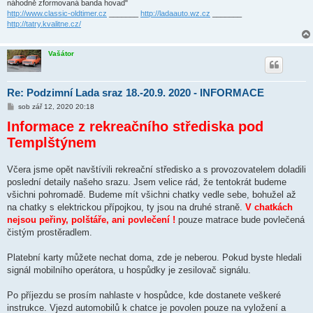
náhodně zformovaná banda hovad"
http://www.classic-oldtimer.cz
_______
http://ladaauto.wz.cz
_______
http://tatry.kvalitne.cz/
Vašátor
Re: Podzimní Lada sraz 18.-20.9. 2020 - INFORMACE
P
sob zář 12, 2020 20:18
ř
Informace z rekreačního střediska pod
í
s
Templštýnem
p
ě
v
e
Včera jsme opět navštívili rekreační středisko a s provozovatelem doladili
k
poslední detaily našeho srazu. Jsem velice rád, že tentokrát budeme
všichni pohromadě. Budeme mít všichni chatky vedle sebe, bohužel až
na chatky s elektrickou přípojkou, ty jsou na druhé straně.
V chatkách
nejsou peřiny, polštáře, ani povlečení !
pouze matrace bude povlečená
čistým prostěradlem.
Platební karty můžete nechat doma, zde je neberou. Pokud byste hledali
signál mobilního operátora, u hospůdky je zesilovač signálu.
Po příjezdu se prosím nahlaste v hospůdce, kde dostanete veškeré
instrukce. Vjezd automobilů k chatce je povolen pouze na vyložení a