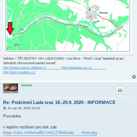
Vašátor / TŘI SESTRY <III> LADA GANG / osa Brno - Plzeň / cituji "ladaklub je jen
náhodně zformovaná banda hovad"
http://www.classic-oldtimer.cz
_______
http://ladaauto.wz.cz
_______
http://tatry.kvalitne.cz/
Vašátor
Re: Podzimní Lada sraz 18.-20.9. 2020 - INFORMACE
P
čtv srp 06, 2020 21:03
ř
í
Pozvánka
s
p
ě
v lepším rozlišení pro tisk zde:
v
https://uloz.to/file/wdBCUvhCZ3Nd/lada- ... -hires-jpg
e