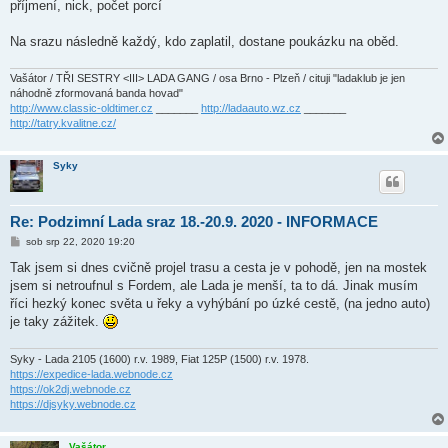
příjmení, nick, počet porcí
Na srazu následně každý, kdo zaplatil, dostane poukázku na oběd.
Vašátor / TŘI SESTRY <III> LADA GANG / osa Brno - Plzeň / cituji "ladaklub je jen
náhodně zformovaná banda hovad"
http://www.classic-oldtimer.cz
_______
http://ladaauto.wz.cz
_______
http://tatry.kvalitne.cz/
Syky
Re: Podzimní Lada sraz 18.-20.9. 2020 - INFORMACE
P
sob srp 22, 2020 19:20
ř
í
Tak jsem si dnes cvičně projel trasu a cesta je v pohodě, jen na mostek
s
jsem si netroufnul s Fordem, ale Lada je menší, ta to dá. Jinak musím
p
ě
říci hezký konec světa u řeky a vyhýbání po úzké cestě, (na jedno auto)
v
je taky zážitek.
e
k
Syky - Lada 2105 (1600) r.v. 1989, Fiat 125P (1500) r.v. 1978.
https://expedice-lada.webnode.cz
https://ok2dj.webnode.cz
https://djsyky.webnode.cz
Vašátor