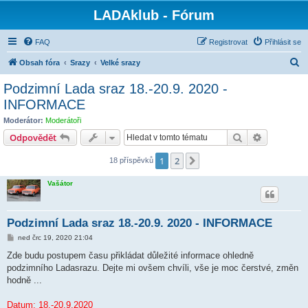
LADAklub - Fórum
FAQ
Registrovat
Přihlásit se
H
Obsah fóra
Srazy
Velké srazy
l
Podzimní Lada sraz 18.-20.9. 2020 -
e
INFORMACE
d
Moderátor:
Moderátoři
a
Hledat
Pokročilé 
Odpovědět
t
1
2
Další
18 příspěvků
Vašátor
Podzimní Lada sraz 18.-20.9. 2020 - INFORMACE
P
ned črc 19, 2020 21:04
ř
í
Zde budu postupem času přikládat důležité informace ohledně
s
podzimního Ladasrazu. Dejte mi ovšem chvíli, vše je moc čerstvé, změn
p
ě
hodně ...
v
e
k
Datum: 18.-20.9.2020