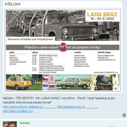
k
PŘÍLOHY
Vašátor / TŘI SESTRY <III> LADA GANG / osa Brno - Plzeň / cituji "ladaklub je jen
náhodně zformovaná banda hovad"
http://www.classic-oldtimer.cz
_______
http://ladaauto.wz.cz
_______
http://tatry.kvalitne.cz/
Vašátor