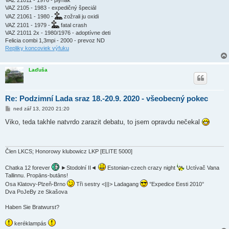
VAZ 21011 - 1976 - plyňák
VAZ 2105 - 1983 - expedičný špeciál
VAZ 21061 - 1980 -
zožrali ju oxidi
VAZ 2101 - 1979 -
fatal crash
VAZ 21011 2x - 1980/1976 - adoptívne deti
Felicia combi 1,3mpi - 2000 - prevoz ND
Repliky koncoviek výfuku
Laďuša
Re: Podzimní Lada sraz 18.-20.9. 2020 - všeobecný pokec
P
ned zář 13, 2020 21:20
ř
í
Viko, teda takhle natvrdo zarazit debatu, to jsem opravdu nečekal
s
p
ě
v
e
Člen LKCS; Honorowy klubowicz LKP [ELITE 5000]
k
Chatka 12 forever
►Stodolní II◄
Estonian-czech crazy night
Uctívač Vana
Tallinnu. Propāns-butāns!
Osa Klatovy-Plzeň-Brno
Tři sestry <|||> Ladagang
°Expedice Eesti 2010°
Dva PoJeBy ze Skašova
Haben Sie Bratwurst?
keréklampás