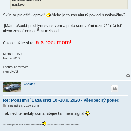
ě
naplavy
v
e
k
Skús to preložiť - opraviť
Alebo je to zabudnutý poklad husákovčiny?
:|Mám rešpekt pred tým svinstvom a preto som veľmi rozmýšľal či ísť
alebo zostať doma. Štát rozhodol...
a s rozumom!
Chlapci užite si to,
Nikita II, 1974
Nasťa 2016
chatka 12 forever
člen LKCS
Chester
Re: Podzimní Lada sraz 18.-20.9. 2020 - všeobecný pokec
P
pon zář 14, 2020 19:45
ř
í
Tak nechte mobily doma, stejně tam není signál
s
p
ě
PS: tímto příspěvkem nikoho nenavádím
každý doražte dle svého svědomí.
v
e