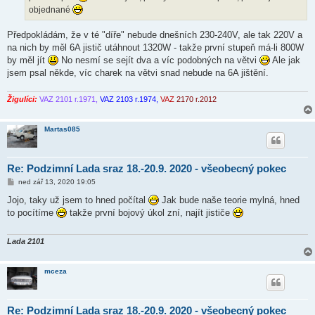
k
objednané
Předpokládám, že v té "díře" nebude dnešních 230-240V, ale tak 220V a
na nich by měl 6A jistič utáhnout 1320W - takže první stupeň má-li 800W
by měl jít
No nesmí se sejít dva a víc podobných na větvi
Ale jak
jsem psal někde, víc charek na větvi snad nebude na 6A jištění.
Žigulíci:
VAZ 2101 r.1971,
VAZ 2103 r.1974,
VAZ
2170 r.2012
Martas085
Re: Podzimní Lada sraz 18.-20.9. 2020 - všeobecný pokec
P
ned zář 13, 2020 19:05
ř
í
Jojo, taky už jsem to hned počítal
Jak bude naše teorie mylná, hned
s
to pocítíme
takže první bojový úkol zní, najít jističe
p
ě
v
e
Lada 2101
k
mceza
Re: Podzimní Lada sraz 18.-20.9. 2020 - všeobecný pokec