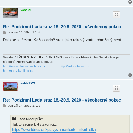
k
Vašátor
Re: Podzimní Lada sraz 18.-20.9. 2020 - všeobecný pokec
P
pon zář 14, 2020 17:52
ř
í
Dalo se to čekat. Každopádně sraz jako takový zatím ohrožený není.
s
p
ě
v
e
Vašátor / TŘI SESTRY <III> LADA GANG / osa Brno - Plzeň / cituji "ladaklub je jen
k
náhodně zformovaná banda hovad"
http://www.classic-oldtimer.cz
_______
http://ladaauto.wz.cz
_______
http://tatry.kvalitne.cz/
valda1971
Re: Podzimní Lada sraz 18.-20.9. 2020 - všeobecný pokec
P
pon zář 14, 2020 17:55
ř
í
s
Lada Rider píše:
p
ě
Tak to zacina byt v zadnici...
v
https://www.idnes.cz/zpravy/zahranicni/ ... nicni_elka
e