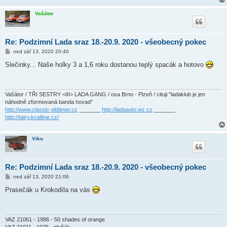
Vašátor
Re: Podzimní Lada sraz 18.-20.9. 2020 - všeobecný pokec
P
ned zář 13, 2020 20:40
ř
í
Slečinky... Naše holky 3 a 1,6 roku dostanou teplý spacák a hotovo
s
p
ě
v
e
Vašátor / TŘI SESTRY <III> LADA GANG / osa Brno - Plzeň / cituji "ladaklub je jen
k
náhodně zformovaná banda hovad"
http://www.classic-oldtimer.cz
_______
http://ladaauto.wz.cz
_______
http://tatry.kvalitne.cz/
Viko
Re: Podzimní Lada sraz 18.-20.9. 2020 - všeobecný pokec
P
ned zář 13, 2020 21:06
ř
í
Prasečák u Krokodíla na vás
s
p
ě
v
e
VAZ 21061 - 1986 - 50 shades of orange
k