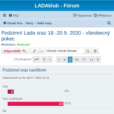
LADAklub - Fórum
FAQ
Registrovat
Přihlásit se
H
Obsah fóra
Srazy
Velké srazy
l
Podzimní Lada sraz 18.-20.9. 2020 - všeobecný
e
pokec
d
Moderátor:
Moderátoři
a
Hledat
Pokročilé 
Odpovědět
t
Stránka
9
z
12
1
7
8
9
10
11
12
Předchozí
Další
178 příspěvků
…
Podzimní sraz navštívím
Anketa končí za čtv zář 17, 2020 21:13
Ano
5%
2
Ano a přespím
61%
23
Ne