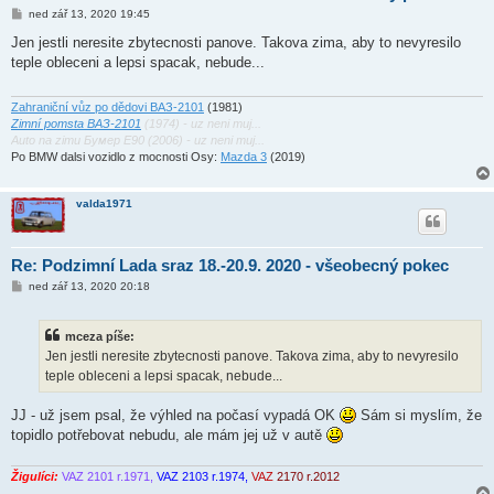
P
ned zář 13, 2020 19:45
ř
í
Jen jestli neresite zbytecnosti panove. Takova zima, aby to nevyresilo
s
teple obleceni a lepsi spacak, nebude...
p
ě
v
e
Zahraniční vůz po dědovi ВАЗ-2101
(1981)
k
Zimní pomsta ВАЗ-2101
(1974) - uz neni muj...
Auto na zimu Бумер E90 (2006) - uz neni muj...
Po BMW dalsi vozidlo z mocnosti Osy:
Mazda 3
(2019)
valda1971
Re: Podzimní Lada sraz 18.-20.9. 2020 - všeobecný pokec
P
ned zář 13, 2020 20:18
ř
í
s
mceza píše:
p
ě
Jen jestli neresite zbytecnosti panove. Takova zima, aby to nevyresilo
v
teple obleceni a lepsi spacak, nebude...
e
k
JJ - už jsem psal, že výhled na počasí vypadá OK
Sám si myslím, že
topidlo potřebovat nebudu, ale mám jej už v autě
Žigulíci:
VAZ 2101 r.1971,
VAZ 2103 r.1974,
VAZ
2170 r.2012