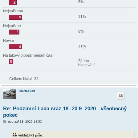
5%
2
Nejspíš ano
11%
4
Nejspíš ne
8%
3
Nevím
11%
4
Na takový blbosti nemám čas
Žádná
0
hlasování
Celkem hlasů:
38
Martas085
Re: Podzimní Lada sraz 18.-20.9. 2020 - všeobecný
pokec
P
ned zář 13, 2020 18:53
ř
í
s
valda1971 píše:
p