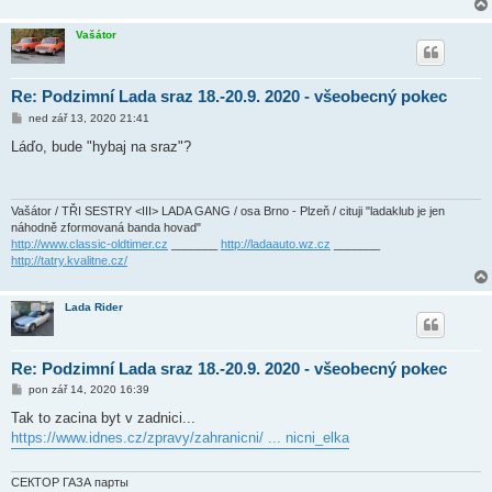
Vašátor
Re: Podzimní Lada sraz 18.-20.9. 2020 - všeobecný pokec
P
ned zář 13, 2020 21:41
ř
í
Láďo, bude "hybaj na sraz"?
s
p
ě
v
e
Vašátor / TŘI SESTRY <III> LADA GANG / osa Brno - Plzeň / cituji "ladaklub je jen
k
náhodně zformovaná banda hovad"
http://www.classic-oldtimer.cz
_______
http://ladaauto.wz.cz
_______
http://tatry.kvalitne.cz/
Lada Rider
Re: Podzimní Lada sraz 18.-20.9. 2020 - všeobecný pokec
P
pon zář 14, 2020 16:39
ř
í
Tak to zacina byt v zadnici...
s
https://www.idnes.cz/zpravy/zahranicni/ ... nicni_elka
p
ě
v
e
СЕКТОР ГАЗА парты