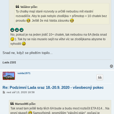
ě
v
Vašátor píše:
e
k
Ty chatky mají staré rozvody a určitě nebudou mít vlastní
rozvaděče. Aby to pak nebylo zlodějka + přímotop = 10 chatek bez
proudu
. Ještě že má Valda zásuvku
No, pokud je na jeden jistič 10+ chatek, tak nebudou na 6A (teda snad
). Tak by se nás muselo sejít na větvi víc se zlodějkama abysme to
vyhodili
Snad ne, když se předtím topilo...
Lada 2101
valda1971
Re: Podzimní Lada sraz 18.-20.9. 2020 - všeobecný pokec
P
ned zář 13, 2020 18:58
ř
í
s
Martas085 píše:
p
ě
Tak snad tam ještě tedy těch 6A bude a budu moct roztočit ETA 614... Na
v
první stupeň
Samozřejmě, promýšlím "záložní plán", počasí je
e