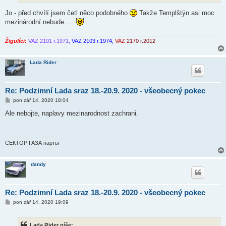
k
Jo - před chvílí jsem četl něco podobného
Takže Templštýn asi moc
mezinárodní nebude.....
Žigulíci:
VAZ 2101 r.1971,
VAZ 2103 r.1974,
VAZ
2170 r.2012
Lada Rider
Re: Podzimní Lada sraz 18.-20.9. 2020 - všeobecný pokec
P
pon zář 14, 2020 18:04
ř
í
Ale nebojte, naplavy mezinarodnost zachrani.
s
p
ě
v
e
СЕКТОР ГАЗА парты
k
dandy
Re: Podzimní Lada sraz 18.-20.9. 2020 - všeobecný pokec
P
pon zář 14, 2020 19:09
ř
í
s
Lada Rider píše:
p