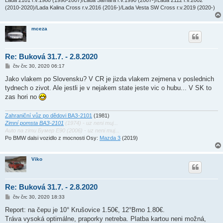
(2010-2020)/Lada Kalina Cross r.v.2016 (2016-)/Lada Vesta SW Cross r.v.2019 (2020-)
mceza
Re: Buková 31.7. - 2.8.2020
P
čtv črc 30, 2020 06:17
ř
í
Jako vlakem po Slovensku? V CR je jizda vlakem zejmena v poslednich
s
tydnech o zivot. Ale jestli je v nejakem state jeste vic o hubu... V SK to
p
ě
zas hori no
v
e
k
Zahraniční vůz po dědovi ВАЗ-2101
(1981)
Zimní pomsta ВАЗ-2101
(1974) - uz neni muj...
Auto na zimu Бумер E90 (2006) - uz neni muj...
Po BMW dalsi vozidlo z mocnosti Osy:
Mazda 3
(2019)
Viko
Re: Buková 31.7. - 2.8.2020
P
čtv črc 30, 2020 18:33
ř
í
Report: na čepu je 10° Krušovice 1.50€, 12°Brno 1.80€.
s
Tráva vysoká optimálne, praporky netreba. Platba kartou neni možná,
p