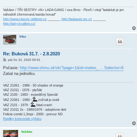
ě
v
e
Vašátor / TŘI SESTRY <III> LADA GANG / osa Brno - Plzeň / cituji "ladaklub je jen
k
náhodně zformovaná banda hovad"
http://www.classic-oldtimer.cz
_______
http://ladaauto.wz.cz
_______
http://tatry.kvalitne.cz/
Viko
Re: Buková 31.7. - 2.8.2020
P
pát črc 31, 2020 00:01
ř
í
Počasie:
http://www.shmu.sk/sk/?page=1&id=meteo_ ... Selector=6
s
Zatial na jednotku.
p
ě
v
e
VAZ 21061 - 1986 - 50 shades of orange
k
VAZ 21011 - 1976 - plyňák
VAZ 2105 - 1983 - expedičný špeciál
VAZ 21061 - 1980 -
zožrali ju oxidi
VAZ 2101 - 1979 -
fatal crash
VAZ 21011 2x - 1980/1976 - adoptívne deti
Felicia combi 1,3mpi - 2000 - prevoz ND
Repliky koncoviek výfuku
Vašátor