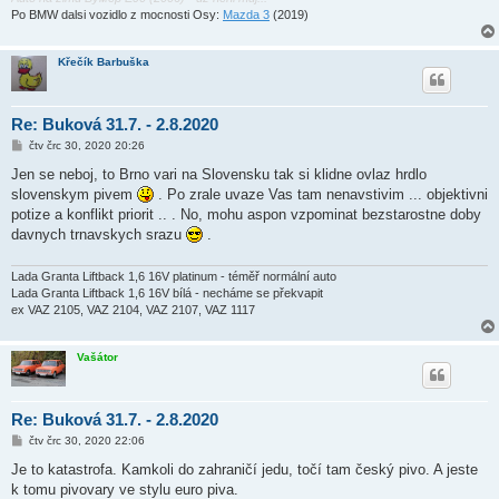
Po BMW dalsi vozidlo z mocnosti Osy:
Mazda 3
(2019)
Křečík Barbuška
Re: Buková 31.7. - 2.8.2020
P
čtv črc 30, 2020 20:26
ř
í
Jen se neboj, to Brno vari na Slovensku tak si klidne ovlaz hrdlo
s
slovenskym pivem
. Po zrale uvaze Vas tam nenavstivim ... objektivni
p
ě
potize a konflikt priorit .. . No, mohu aspon vzpominat bezstarostne doby
v
davnych trnavskych srazu
.
e
k
Lada Granta Liftback 1,6 16V platinum - téměř normální auto
Lada Granta Liftback 1,6 16V bílá - necháme se překvapit
ex VAZ 2105, VAZ 2104, VAZ 2107, VAZ 1117
Vašátor
Re: Buková 31.7. - 2.8.2020
P
čtv črc 30, 2020 22:06
ř
í
Je to katastrofa. Kamkoli do zahraničí jedu, točí tam český pivo. A jeste
s
k tomu pivovary ve stylu euro piva.
p