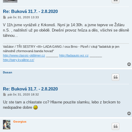
Re: Buková 31.7. - 2.8.2020
P
pát črc 31, 2020 13:33
ř
í
V 11h.jsme vyráželi z Krkonoš. Nyní je 14:30h. a jsme teprve ve Žďáru
s
n.S. , naštěstí už po obědě. Dnešní provoz hrůza a děs, všichni se děsně
p
ě
táhnou...
v
e
k
Vašátor / TŘI SESTRY <III> LADA GANG / osa Brno - Plzeň / cituji "ladaklub je jen
náhodně zformovaná banda hovad"
http://www.classic-oldtimer.cz
_______
http://ladaauto.wz.cz
_______
http://tatry.kvalitne.cz/
Dusan
Re: Buková 31.7. - 2.8.2020
P
pát črc 31, 2020 18:32
ř
í
Uz ste tam a chlastate co? Hlavne pouzite slamku, lebo z brckom to
s
nedopadne dobre
p
ě
v
e
Georgius
k