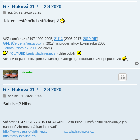
Re: Buková 31.7. - 2.8.2020
P
pát črc 31, 2020 22:35
ř
í
Tak co, ještě někdo střízlivej ?
s
p
ě
v
e
VAZ nemá kaz (2107 1990-2005,
21113
(2005-2017,
2019 RIP
),
k
GFL (Červená Vesta Lux)
r. 2017 na prodej někdy kolem roku 2030,
Tátova Priora r.v. 2009
od 2021)
YOUTUBE kanál #ladavestacz
- dejte odběr
Vokativ (5.pad, oslovujeme volame) je Georgie (2. deklinace, vzor populus, ze
)
Vašátor
Re: Buková 31.7. - 2.8.2020
P
sob srp 01, 2020 00:09
ř
í
Strizlivej? Nikdo!
s
p
ě
v
e
Vašátor / TŘI SESTRY <III> LADA GANG / osa Brno - Plzeň / cituji "ladaklub je jen
k
náhodně zformovaná banda hovad"
http://www.classic-oldtimer.cz
_______
http://ladaauto.wz.cz
_______
http://tatry.kvalitne.cz/