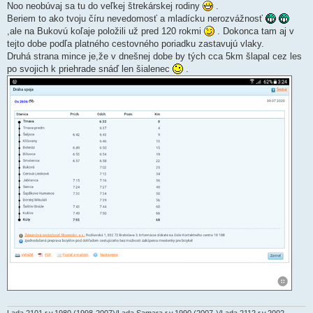
Noo neobúvaj sa tu do veľkej štrekárskej rodiny
.
Beriem to ako tvoju číru nevedomosť a mladícku nerozvážnosť
,ale na Bukovú koľaje položili už pred 120 rokmi
. Dokonca tam aj v
tejto dobe podľa platného cestovného poriadku zastavujú vlaky.
Druhá strana mince je,že v dnešnej dobe by tých cca 5km šlapal cez les
po svojich k priehrade snáď len šialenec
.
Lada 2101 r.v.1980 (1998-2007)/Lada Samara r.v.1990 (2007-)/Lada 2112 r.v.2002