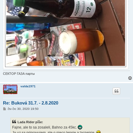
СЕКТОР ГАЗА парты
valda1971
Re: Buková 31.7. - 2.8.2020
P
čtv črc 30, 2020 19:50
ř
í
s
Lada Rider píše:
p
ě
Fajne, ale to sa zosaleli, Bahno za 45kc.
v
Ja uz sa pripravujem, ale o nieco lepsie a lacnejsie.