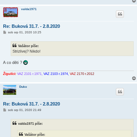
valda1971
Re: Buková 31.7. - 2.8.2020
P
sob srp 01, 2020 10:25
ř
í
s
Vašátor píše:
p
ě
Strizlivej? Nikdo!
v
e
k
A co děti ?
Žigulíci:
VAZ 2101 r.1971,
VAZ 2103 r.1974,
VAZ
2170 r.2012
Duko
Re: Buková 31.7. - 2.8.2020
P
sob srp 01, 2020 21:49
ř
í
s
valda1971 píše:
p
ě
v
Vašátor píše:
e