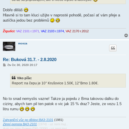
e
k
Dobře děláš
Hlavně si to tam kluci užijte v naprosté pohodě, počasí ať vám přeje a
autíčka jedou bez problémů
Žigulíci:
VAZ 2101 r.1971,
VAZ 2103 r.1974,
VAZ
2170 r.2012
mceza
Re: Buková 31.7. - 2.8.2020
P
čtv črc 30, 2020 20:17
ř
í
s
Viko píše:
p
ě
Report: na čepu je 10° Krušovice 1.50€, 12°Brno 1.80€.
v
e
k
No to snad nemyslis vazne! Takze ja pojedu z Brna takovou dalku do
ciziny, abych tam pil ten patok o vic jak 15 % draz? Jeste, ze vezu 1.5
litru rumu
Zahraniční vůz po dědovi ВАЗ-2101
(1981)
Zimní pomsta ВАЗ-2101
(1974) - uz neni muj...
Auto na zimu Бумер E90 (2006) - uz neni muj...