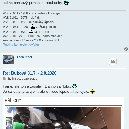
ě
jedine bankový prevod z tatrabanky.
v
e
k
VAZ 21061 - 1986 - 50 shades of orange
VAZ 21011 - 1976 - plyňák
VAZ 2105 - 1983 - expedičný špeciál
VAZ 21061 - 1980 -
zožrali ju oxidi
VAZ 2101 - 1979 -
fatal crash
VAZ 21011 2x - 1980/1976 - adoptívne deti
Felicia combi 1,3mpi - 2000 - prevoz ND
Repliky koncoviek výfuku
Lada Rider
Re: Buková 31.7. - 2.8.2020
P
čtv črc 30, 2020 19:13
ř
í
Fajne, ale to sa zosaleli, Bahno za 45kc.
s
Ja uz sa pripravujem, ale o nieco lepsie a lacnejsie.
p
ě
v
PŘÍLOHY
e
k