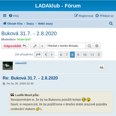
LADAklub - Fórum
FAQ
Registrovat
Přihlásit se
H
Obsah fóra
Srazy
Velké srazy
l
Buková 31.7. - 2.8.2020
e
Moderátor:
Moderátoři
d
Hledat
Pokročilé 
Odpovědět
a
Stránka
8
z
11
1
6
7
8
9
10
11
Předchozí
Další
164 příspěvků
t
…
stano112
Re: Buková 31.7. - 2.8.2020
P
čtv črc 30, 2020 02:40
ř
í
s
Luděk Musil píše:
p
ě
Nevzpomínám si, že by na Bukovou položili koleje
.
v
Navíc si nejsem jist, že by pojišťovna v dnešní době úrazově pojistila
e
k
cestování vlakem
L.