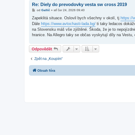
Re: Diely do prevodovky vesta sw cross 2019
P
od
Gallič
»
stř čer 24, 2026 09:40
ř
í
Zapeklitá situace. Oslovil bych všechny v okolí, tj
https://
s
Dále
https://www.avtochasti-lada.bg/
ti taky ledacos dokážo
p
ě
na Slovensku máš vše zjištěné. Škoda, že je to nepojízdné 
v
hranice. Na Allegro taky se občas vyskytují díly na Vestu,
e
k
Odpovědět
Zpět na „Koupím“
Obsah fóra