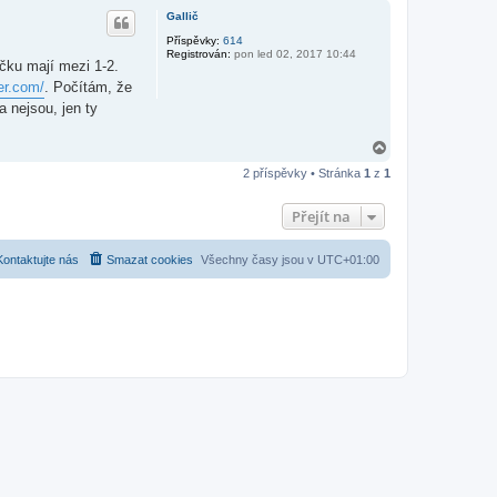
h
Gallič
o
r
Příspěvky:
614
Registrován:
pon led 02, 2017 10:44
u
ičku mají mezi 1-2.
er.com/
. Počítám, že
a nejsou, jen ty
N
a
2 příspěvky • Stránka
1
z
1
h
o
r
Přejít na
u
Kontaktujte nás
Smazat cookies
Všechny časy jsou v
UTC+01:00