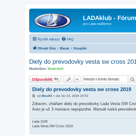
LADAklub - Fóru
pro Lada nadšence
Rychlé odkazy
FAQ
Obsah fóra
Bazar
Koupím
Diely do prevodovky vesta sw cross 20
Moderátor:
Moderátoři
Odpovědět
Diely do prevodovky vesta sw cross 2019
P
od
Miso92
»
úte čer 23, 2026 23:52
ř
í
Zdravim, zháňam diely do prevodovky Lada Vesta SW Cross -
s
Auto je už 3 mesiace nepojazdné. Manuál ruská prevodovk
p
ě
v
e
Lada 2105
k
Lada Vesta SW Cross 2019