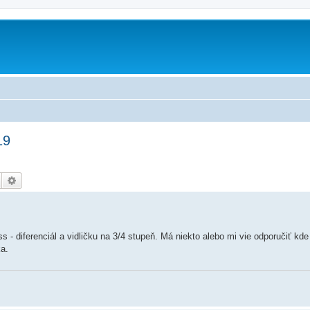
m
19
Hledat
Pokročilé hledání
 diferenciál a vidličku na 3/4 stupeň. Má niekto alebo mi vie odporučiť kd
a.