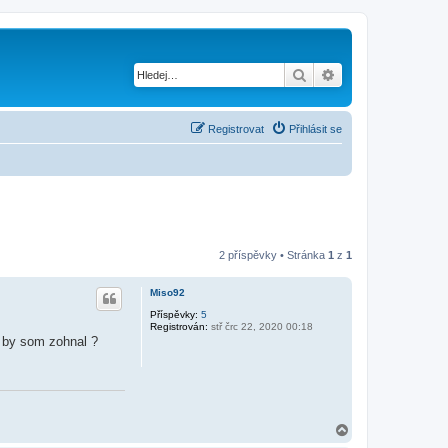
Hledat
Pokročilé hledání
Registrovat
Přihlásit se
2 příspěvky • Stránka
1
z
1
Miso92
Příspěvky:
5
Registrován:
stř črc 22, 2020 00:18
e by som zohnal ?
N
a