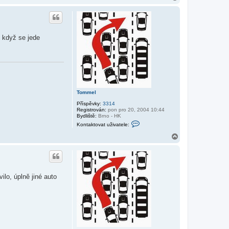
a
h
o
r
u
i když se jede
Tommel
Příspěvky:
3314
Registrován:
pon pro 20, 2004 10:44
Bydliště:
Brno - HK
K
Kontaktovat uživatele:
o
n
N
t
a
a
h
k
o
t
r
o
v
u
ilo, úplně jiné auto
a
t
u
ž
i
v
a
t
e