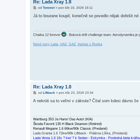
Re: Lada Xray 1.8
P
od
Tommel
»
pon bře 16, 2026 18:11
ř
í
Já to bourane koupil, konečně se povedlo nějak dořešit n
s
p
ě
v
e
Chatka 12 forever
. Buková drift challenge team. Aerodynamika je pr
k
Nové vozy Lada, UAZ, GAZ, Kamaz z Ruska
Re: Lada Xray 1.8
P
od
Liftback
»
pon bře 23, 2026 23:34
ř
í
A nekrúti sa to veľmi v zákrute? Čítal som kdesi dávno že 
s
p
ě
v
e
Wartburg 353 Ja Hans! Das Auto! (KIA)
k
Škoda Favorit 135 H Black Deamon (Retired)
Renault Megane 1.6 66kw/90k Classic (Predané)
Lada Granta 1.6 72kw/98k Liftback - Polárna Líška, (Predaná)
Lada Vesta 1.6 16v ? kw/ ? k Sedan - Eskymka - Posledná biela kráľo