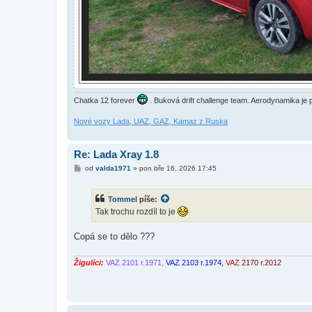
Chatka 12 forever
. Buková drift challenge team. Aerodynamika je pr
Nové vozy Lada, UAZ, GAZ, Kamaz z Ruska
Re: Lada Xray 1.8
P
od
valda1971
»
pon bře 16, 2026 17:45
ř
í
s
Tommel
píše:
p
ě
Tak trochu rozdíl to je
v
e
k
Copá se to dělo ???
Žigulíci:
VAZ 2101 r.1971,
VAZ 2103 r.1974,
VAZ
2170 r.2012