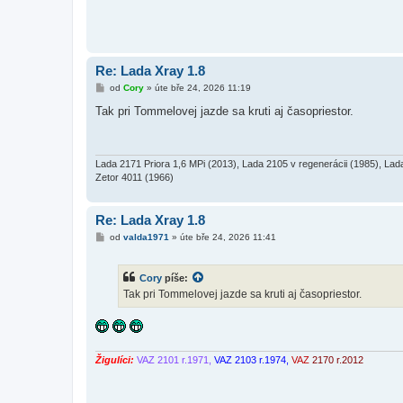
Re: Lada Xray 1.8
P
od
Cory
»
úte bře 24, 2026 11:19
ř
í
Tak pri Tommelovej jazde sa kruti aj časopriestor.
s
p
ě
v
e
Lada 2171 Priora 1,6 MPi (2013), Lada 2105 v regenerácii (1985), Lad
k
Zetor 4011 (1966)
Re: Lada Xray 1.8
P
od
valda1971
»
úte bře 24, 2026 11:41
ř
í
s
Cory
píše:
p
ě
Tak pri Tommelovej jazde sa kruti aj časopriestor.
v
e
k
Žigulíci:
VAZ 2101 r.1971,
VAZ 2103 r.1974,
VAZ
2170 r.2012