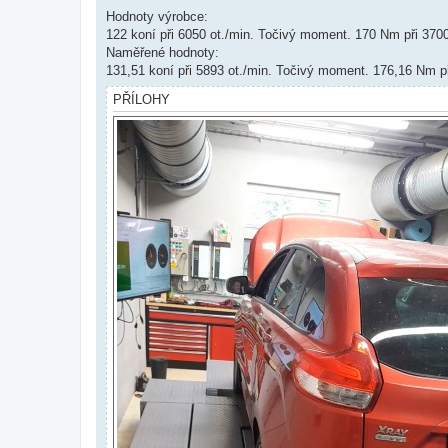
v
Hodnoty výrobce:
e
k
122 koní při 6050 ot./min. Točivý moment. 170 Nm při 3700
Naměřené hodnoty:
131,51 koní při 5893 ot./min. Točivý moment. 176,16 Nm př
PŘÍLOHY