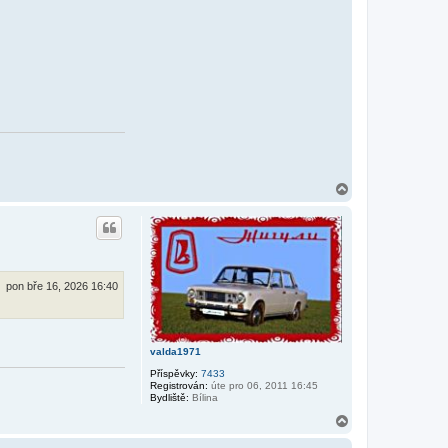
N
a
h
o
r
u
pon bře 16, 2026 16:40
valda1971
Příspěvky:
7433
Registrován:
úte pro 06, 2011 16:45
Bydliště:
Bílina
N
a
h