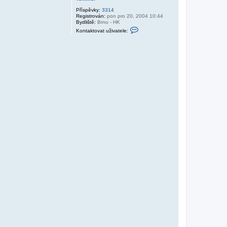
Příspěvky:
3314
Registrován:
pon pro 20, 2004 10:44
Bydliště:
Brno - HK
K
Kontaktovat uživatele:
o
n
t
a
k
t
o
v
a
t
u
ž
i
v
a
t
e
l
e
T
o
m
m
e
l