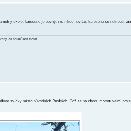
amotný skelet karoserie je pevný, nic nikde nevrže, karoserie se nekrouti, an
o ty, co neumí ladit motor.
 iridiove svíčky místo původních Ruských. Což se na chodu motoru velmi projev