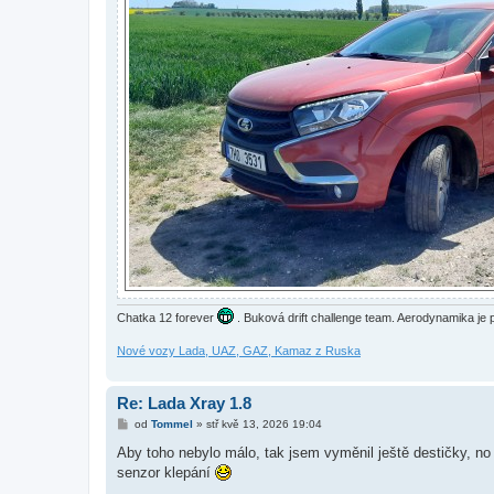
Chatka 12 forever
. Buková drift challenge team. Aerodynamika je pr
Nové vozy Lada, UAZ, GAZ, Kamaz z Ruska
Re: Lada Xray 1.8
P
od
Tommel
»
stř kvě 13, 2026 19:04
ř
í
Aby toho nebylo málo, tak jsem vyměnil ještě destičky, n
s
senzor klepání
p
ě