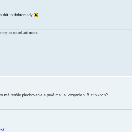
d a dát to dohromady
o ty, co neumí ladit motor.
to má tenšie plechovanie a prvé mali aj vrzganie v B stlpikoch?
vná