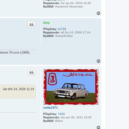
T
Registrován:
čtv srp 04, 2016 14:30
o
Bydliště:
Humenné Slovensko
m
m
N
e
a
l
h
Cory
o
r
Příspěvky:
11732
Registrován:
stř čer 14, 2006 17:14
u
Bydliště:
Snina/Košice
Simson 70 ccm (1989),
N
a
h
o
r
u
úte bře 24, 2026 11:19
valda1971
Příspěvky:
7433
Registrován:
úte pro 06, 2011 16:45
Bydliště:
Bílina
N