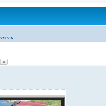
m
odelu XRay
Hledat
Pokročilé hledání