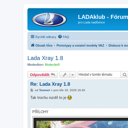
LADAklub - Fóru
pro Lada nadšence
Rychlé odkazy
FAQ
Obsah fóra
Prototypy a ostatní modely VAZ
Diskuze k m
Lada Xray 1.8
Moderátor:
Moderátoři
Odpovědět
Re: Lada Xray 1.8
P
od
Tommel
»
pon bře 16, 2026 16:40
ř
í
Tak trochu rozdíl to je
s
p
ě
v
PŘÍLOHY
e
k