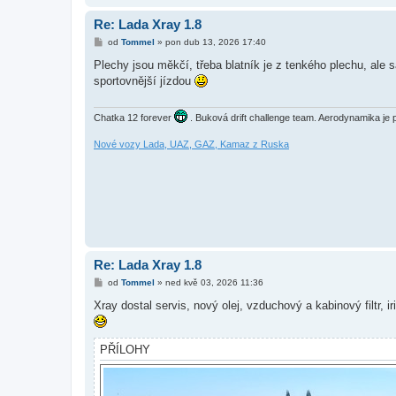
Re: Lada Xray 1.8
P
od
Tommel
»
pon dub 13, 2026 17:40
ř
í
Plechy jsou měkčí, třeba blatník je z tenkého plechu, ale s
s
sportovnější jízdou
p
ě
v
e
Chatka 12 forever
. Buková drift challenge team. Aerodynamika je pr
k
Nové vozy Lada, UAZ, GAZ, Kamaz z Ruska
Re: Lada Xray 1.8
P
od
Tommel
»
ned kvě 03, 2026 11:36
ř
í
Xray dostal servis, nový olej, vzduchový a kabinový filtr,
s
p
ě
v
PŘÍLOHY
e
k