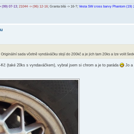
> (99) 07-13
;
21044 -> (96) 12-16
; Granta bílá -> 16-?;
Vesta SW cross barvy Phantom (19) 
ku
. Originální sada včetně vyndáváčku stojí do 200kč a je jich tam 20ks a lze volit šed
,-Kč (také 20ks s vyndaváčkem), vybral jsem si chrom a je to paráda
Jo a 