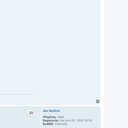
N
a
h
Jan Vaníček
o
r
Příspěvky:
1162
Registrován:
úte úno 03, 2009 10:26
u
Bydliště:
Krkonoše