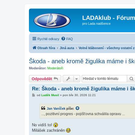
LADAklub - Fóru
pro Lada nadšence
Rychlé odkazy
FAQ
Obsah fóra
Jiná auta
Volné klábosení - všechny ostatní 
Škoda - aneb kromě žigulika máme i š
Moderátor:
Moderátoři
Odpovědět
Re: Škoda - aneb kromě žigulika máme i š
P
od
Luděk Musil
»
pon bře 30, 2026 11:21
ř
í
s
Jan Vaníček
píše:
p
ě
..., pozitivní progres - pojišťovna schválila opravu ...
v
e
k
No vidíš to!
Milášek zachráněn