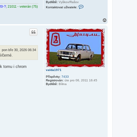
Bydliště:
Vyškov/Rašov
K
20-?
;
21011 - veterán (75)
Kontaktovat uživatele:
o
n
t
N
a
k
a
t
h
o
o
v
r
a
u
t
u
ž
pon bře 30, 2026 06:34
i
é/černé.
v
a
t
k tomu i chrom
e
valda1971
l
e
Příspěvky:
7433
L
Registrován:
úte pro 06, 2011 16:45
u
Bydliště:
Bílina
d
ě
k
M
u
s
i
l