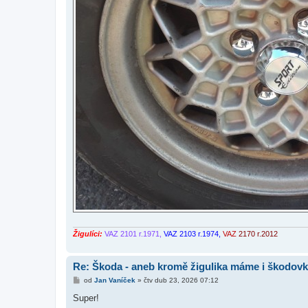
Žigulíci:
VAZ 2101 r.1971,
VAZ 2103 r.1974,
VAZ
2170 r.2012
Re: Škoda - aneb kromě žigulika máme i škodov
P
od
Jan Vaníček
»
čtv dub 23, 2026 07:12
ř
í
Super!
s