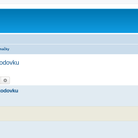
m
značky
kodovku
Hledat
Pokročilé hledání
kodovku