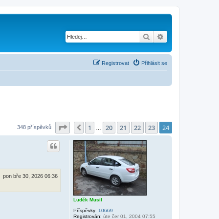
Hledat
Pokročilé hledání
Registrovat
Přihlásit se
Stránka
24
z
24
1
20
21
22
23
24
Předchozí
348 příspěvků
…
pon bře 30, 2026 06:36
Luděk Musil
Příspěvky:
10669
Registrován:
úte čer 01, 2004 07:55