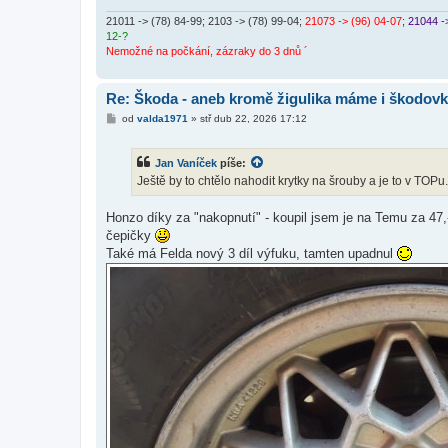
21011 -> (78) 84-99
; 2103 -> (78) 99-04;
21073 -> (96) 04-07
;
21044 -
12-?
Nemožné na počkání, zázraky do 3 dnů ´
Re: Škoda - aneb kromě žigulika máme i škodov
P
od
valda1971
»
stř dub 22, 2026 17:12
ř
í
s
Jan Vaníček
píše:
p
ě
Ještě by to chtělo nahodit krytky na šrouby a je to v TOPu
v
e
k
Honzo díky za "nakopnutí" - koupil jsem je na Temu za 47
čepičky
Také má Felda nový 3 díl výfuku, tamten upadnul