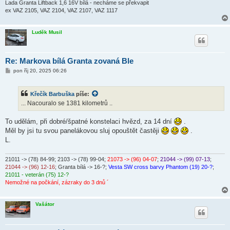
k
Lada Granta Liftback 1,6 16V bílá - necháme se překvapit
ex VAZ 2105, VAZ 2104, VAZ 2107, VAZ 1117
Luděk Musil
Re: Markova bílá Granta zovaná Ble
P
pon říj 20, 2025 06:26
ř
í
s
Křečík Barbuška
píše:
p
ě
... Nacouralo se 1381 kilometrů ..
v
e
k
To udělám, při dobré/špatné konstelaci hvězd, za 14 dní
.
Měl by jsi tu svou panelákovou sluj opouštět častěji
.
L.
21011 -> (78) 84-99
; 2103 -> (78) 99-04;
21073 -> (96) 04-07
;
21044 -> (99) 07-13
;
21044 -> (96) 12-16
; Granta bílá -> 16-?;
Vesta SW cross barvy Phantom (19) 20-?
;
21011 - veterán (75) 12-?
Nemožné na počkání, zázraky do 3 dnů ´
Vašátor