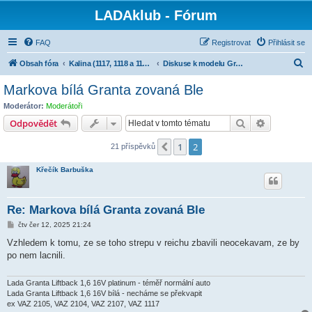
LADAklub - Fórum
FAQ
Registrovat
Přihlásit se
H
Obsah fóra
Kalina (1117, 1118 a 1119), Granta (2190), Kalina II (2192, 2194)
Diskuse k modelu Granta
l
Markova bílá Granta zovaná Ble
e
Moderátor:
Moderátoři
d
Hledat
Pokročilé 
Odpovědět
a
1
2
Předchozí
21 příspěvků
t
Křečík Barbuška
Re: Markova bílá Granta zovaná Ble
P
čtv čer 12, 2025 21:24
ř
í
Vzhledem k tomu, ze se toho strepu v reichu zbavili neocekavam, ze by
s
po nem lacnili.
p
ě
v
e
Lada Granta Liftback 1,6 16V platinum - téměř normální auto
k
Lada Granta Liftback 1,6 16V bílá - necháme se překvapit
ex VAZ 2105, VAZ 2104, VAZ 2107, VAZ 1117