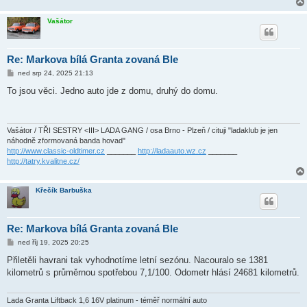
Vašátor
Re: Markova bílá Granta zovaná Ble
P
ned srp 24, 2025 21:13
ř
í
To jsou věci. Jedno auto jde z domu, druhý do domu.
s
p
ě
v
e
Vašátor / TŘI SESTRY <III> LADA GANG / osa Brno - Plzeň / cituji "ladaklub je jen
k
náhodně zformovaná banda hovad"
http://www.classic-oldtimer.cz
_______
http://ladaauto.wz.cz
_______
http://tatry.kvalitne.cz/
Křečík Barbuška
Re: Markova bílá Granta zovaná Ble
P
ned říj 19, 2025 20:25
ř
í
Přiletěli havrani tak vyhodnotíme letní sezónu. Nacouralo se 1381
s
kilometrů s průměrnou spotřebou 7,1/100. Odometr hlásí 24681 kilometrů.
p
ě
v
e
Lada Granta Liftback 1,6 16V platinum - téměř normální auto