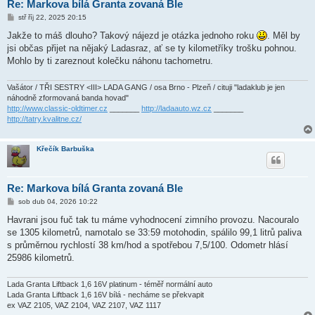
Re: Markova bílá Granta zovaná Ble
P
stř říj 22, 2025 20:15
ř
í
Jakže to máš dlouho? Takový nájezd je otázka jednoho roku
. Měl by
s
jsi občas přijet na nějaký Ladasraz, ať se ty kilometříky trošku pohnou.
p
ě
Mohlo by ti zareznout kolečku náhonu tachometru.
v
e
k
Vašátor / TŘI SESTRY <III> LADA GANG / osa Brno - Plzeň / cituji "ladaklub je jen
náhodně zformovaná banda hovad"
http://www.classic-oldtimer.cz
_______
http://ladaauto.wz.cz
_______
http://tatry.kvalitne.cz/
Křečík Barbuška
Re: Markova bílá Granta zovaná Ble
P
sob dub 04, 2026 10:22
ř
í
Havrani jsou fuč tak tu máme vyhodnocení zimního provozu. Nacouralo
s
se 1305 kilometrů, namotalo se 33:59 motohodin, spálilo 99,1 litrů paliva
p
ě
s průměrnou rychlostí 38 km/hod a spotřebou 7,5/100. Odometr hlásí
v
25986 kilometrů.
e
k
Lada Granta Liftback 1,6 16V platinum - téměř normální auto
Lada Granta Liftback 1,6 16V bílá - necháme se překvapit
ex VAZ 2105, VAZ 2104, VAZ 2107, VAZ 1117