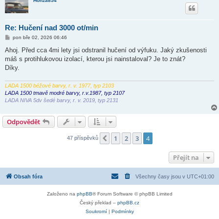
Honza854
Re: Hučení nad 3000 ot/min
P
pon bře 02, 2026 06:46
ř
í
Ahoj. Před cca 4mi lety jsi odstranil hučení od výfuku. Jaký zkušenosti
s
máš s protihlukovou izolací, kterou jsi nainstaloval? Je to znát?
p
ě
Díky.
v
e
k
LADA 1500 béžové barvy, r. v. 1977, typ 2103
LADA 1500 tmavě modré barvy, r.v.1987, typ 2107
LADA NIVA 5dv šedé barvy, r. v. 2019, typ 2131
Odpovědět
1
2
3
4
Předchozí
47 příspěvků
Přejít na
Obsah fóra
Všechny časy jsou v
UTC+01:00
Založeno na
phpBB
® Forum Software © phpBB Limited
Český překlad –
phpBB.cz
Soukromí
|
Podmínky