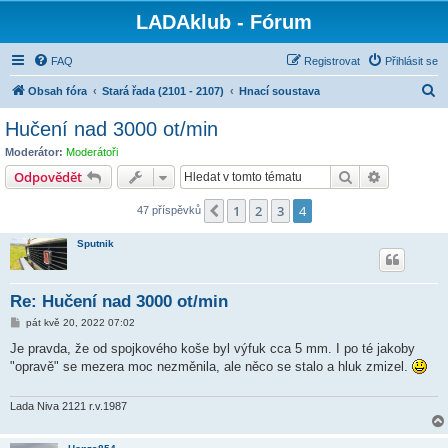
LADAklub - Fórum
FAQ
Registrovat
Přihlásit se
H
Obsah fóra
Stará řada (2101 - 2107)
Hnací soustava
l
Hučení nad 3000 ot/min
e
Moderátor:
Moderátoři
d
Hledat
Pokročilé 
Odpovědět
a
1
2
3
4
Předchozí
47 příspěvků
t
Sputnik
Re: Hučení nad 3000 ot/min
P
pát kvě 20, 2022 07:02
ř
í
Je pravda, že od spojkového koše byl výfuk cca 5 mm. I po té jakoby
s
"opravě" se mezera moc nezměnila, ale něco se stalo a hluk zmizel.
p
ě
v
e
Lada Niva 2121 r.v.1987
k