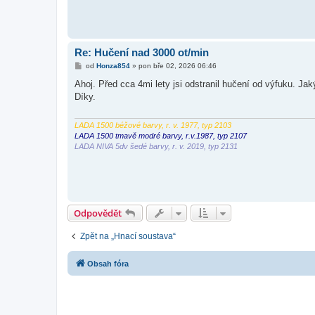
Re: Hučení nad 3000 ot/min
P
od
Honza854
»
pon bře 02, 2026 06:46
ř
í
Ahoj. Před cca 4mi lety jsi odstranil hučení od výfuku. Jak
s
Díky.
p
ě
v
e
LADA 1500 béžové barvy, r. v. 1977, typ 2103
k
LADA 1500 tmavě modré barvy, r.v.1987, typ 2107
LADA NIVA 5dv šedé barvy, r. v. 2019, typ 2131
Odpovědět
Zpět na „Hnací soustava“
Obsah fóra