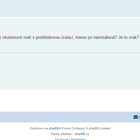
ý zkušenosti máš s protihlukovou izolací, kterou jsi nainstaloval? Je to znát?
Založeno na
phpBB
® Forum Software © phpBB Limited
Český překlad –
phpBB.cz
Soukromí
|
Podmínky