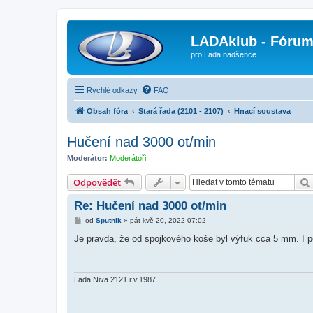
LADAklub - Fóru
pro Lada nadšence
Rychlé odkazy
FAQ
Obsah fóra
Stará řada (2101 - 2107)
Hnací soustava
Hučení nad 3000 ot/min
Moderátor:
Moderátoři
Odpovědět
Re: Hučení nad 3000 ot/min
P
od
Sputnik
»
pát kvě 20, 2022 07:02
ř
í
Je pravda, že od spojkového koše byl výfuk cca 5 mm. I p
s
p
ě
v
e
Lada Niva 2121 r.v.1987
k