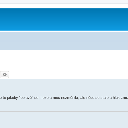
m
Hledat
Pokročilé hledání
o té jakoby "opravě" se mezera moc nezměnila, ale něco se stalo a hluk zmi