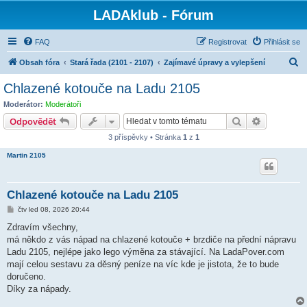
LADAklub - Fórum
FAQ
Registrovat
Přihlásit se
H
Obsah fóra
Stará řada (2101 - 2107)
Zajímavé úpravy a vylepšení
l
Chlazené kotouče na Ladu 2105
e
Moderátor:
Moderátoři
d
Hledat
Pokročilé 
Odpovědět
a
3 příspěvky • Stránka
1
z
1
t
Martin 2105
Chlazené kotouče na Ladu 2105
P
čtv led 08, 2026 20:44
ř
í
Zdravím všechny,
s
má někdo z vás nápad na chlazené kotouče + brzdiče na přední nápravu
p
ě
Ladu 2105, nejlépe jako lego výměna za stávající. Na LadaPover.com
v
mají celou sestavu za děsný peníze na víc kde je jistota, že to bude
e
k
doručeno.
Díky za nápady.