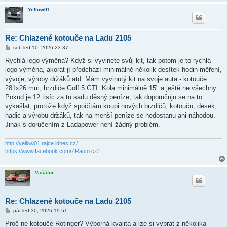
Yellow01
Re: Chlazené kotouče na Ladu 2105
P
sob led 10, 2026 23:37
ř
í
Rychlá lego výměna? Když si vyvinete svůj kit, tak potom je to rychlá
s
lego výměna, akorát jí předchází minimálně několik desítek hodin měření,
p
ě
vývoje, výroby držáků atd. Mám vyvinutý kit na svoje auta - kotouče
v
281x26 mm, brzdiče Golf 5 GTI. Kola minimálně 15" a ještě ne všechny.
e
k
Pokud je 12 tisíc za tu sadu děsný peníze, tak doporučuju se na to
vykašlat, protože když spočítám koupi nových brzdičů, kotoučů, desek,
hadic a výrobu držáků, tak na menší peníze se nedostanu ani náhodou.
Jinak s doručením z Ladapower není žádný problém.
http://yellow01.rajce.idnes.cz/
https://www.facebook.com/ZRauto.cz/
Vašátor
Re: Chlazené kotouče na Ladu 2105
P
pát led 30, 2026 19:51
ř
í
Proč ne kotouče Rotinger? Výborná kvalita a lze si vybrat z několika