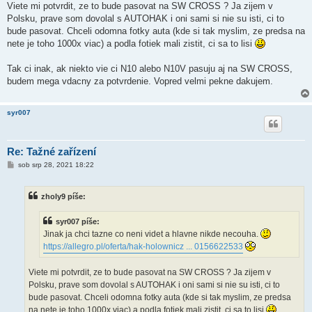
Viete mi potvrdit, ze to bude pasovat na SW CROSS ? Ja zijem v
Polsku, prave som dovolal s AUTOHAK i oni sami si nie su isti, ci to
bude pasovat. Chceli odomna fotky auta (kde si tak myslim, ze predsa na
nete je toho 1000x viac) a podla fotiek mali zistit, ci sa to lisi
Tak ci inak, ak niekto vie ci N10 alebo N10V pasuju aj na SW CROSS,
budem mega vdacny za potvrdenie. Vopred velmi pekne dakujem.
syr007
Re: Tažné zařízení
P
sob srp 28, 2021 18:22
ř
í
s
zholy9 píše:
p
ě
v
syr007 píše:
e
k
Jinak ja chci tazne co neni videt a hlavne nikde necouha.
https://allegro.pl/oferta/hak-holownicz ... 0156622533
Viete mi potvrdit, ze to bude pasovat na SW CROSS ? Ja zijem v
Polsku, prave som dovolal s AUTOHAK i oni sami si nie su isti, ci to
bude pasovat. Chceli odomna fotky auta (kde si tak myslim, ze predsa
na nete je toho 1000x viac) a podla fotiek mali zistit, ci sa to lisi