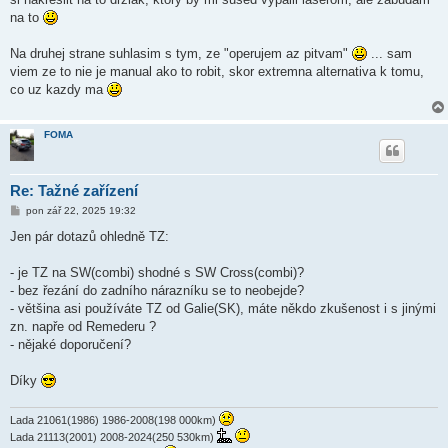
na to
Na druhej strane suhlasim s tym, ze "operujem az pitvam"
... sam
viem ze to nie je manual ako to robit, skor extremna alternativa k tomu,
co uz kazdy ma
FOMA
Re: Tažné zařízení
P
pon zář 22, 2025 19:32
ř
í
Jen pár dotazů ohledně TZ:
s
p
ě
- je TZ na SW(combi) shodné s SW Cross(combi)?
v
- bez řezání do zadního nárazníku se to neobejde?
e
k
- většina asi používáte TZ od Galie(SK), máte někdo zkušenost i s jinými
zn. napře od Remederu ?
- nějaké doporučení?
Díky
Lada 21061(1986) 1986-2008(198 000km)
Lada 21113(2001) 2008-2024(250 530km)