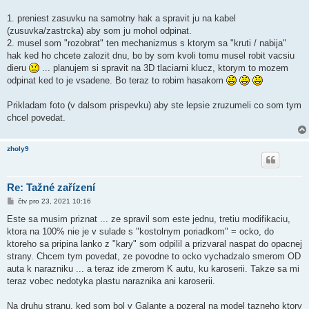
1. preniest zasuvku na samotny hak a spravit ju na kabel
(zusuvka/zastrcka) aby som ju mohol odpinat.
2. musel som "rozobrat" ten mechanizmus s ktorym sa "kruti / nabija"
hak ked ho chcete zalozit dnu, bo by som kvoli tomu musel robit vacsiu
dieru
... planujem si spravit na 3D tlaciarni klucz, ktorym to mozem
odpinat ked to je vsadene. Bo teraz to robim hasakom
Prikladam foto (v dalsom prispevku) aby ste lepsie zruzumeli co som tym
chcel povedat.
zholy9
Re: Tažné zařízení
P
čtv pro 23, 2021 10:16
ř
í
Este sa musim priznat ... ze spravil som este jednu, tretiu modifikaciu,
s
ktora na 100% nie je v sulade s "kostolnym poriadkom" = ocko, do
p
ě
ktoreho sa pripina lanko z "kary" som odpilil a prizvaral naspat do opacnej
v
strany. Chcem tym povedat, ze povodne to ocko vychadzalo smerom OD
e
k
auta k narazniku ... a teraz ide zmerom K autu, ku karoserii. Takze sa mi
teraz vobec nedotyka plastu naraznika ani karoserii.
Na druhu stranu, ked som bol v Galante a pozeral na model tazneho ktory