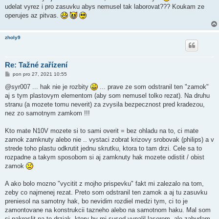
udelat vyrez i pro zasuvku abys nemusel tak laborovat??? Koukam ze
operujes az pitvas.
zholy9
Re: Tažné zařízení
P
pon pro 27, 2021 10:55
ř
í
@syr007 ... hak nie je rozbity
... prave ze som odstranil ten "zamok"
s
aj s tym plastovym elementom (aby som nemusel tolko rezat). Na druhu
p
ě
stranu (a mozete tomu neverit) za zvysila bezpecznost pred kradezou,
v
nez zo samotnym zamkom !!!
e
k
Kto mate N10V mozete si to sami overit = bez ohladu na to, ci mate
zamok zamknuty alebo nie .. vystaci zobrat krizovy srobovak (philips) a v
strede toho plastu odkrutit jednu skrutku, ktora to tam drzi. Cele sa to
rozpadne a takym sposobom si aj zamknuty hak mozete odistit / obist
zamok
A ako bolo mozno "vycitit z mojho prispevku" fakt mi zalezalo na tom,
zeby co najmenej rezat. Preto som odstranil ten zamok a aj tu zasuvku
preniesol na samotny hak, bo nevidim rozdiel medzi tym, ci to je
zamontovane na konstrukcii tazneho alebo na samotnom haku. Mal som
si nakreslit na to drziak, ktory by mi sused vypalil laserom, ale zabudam