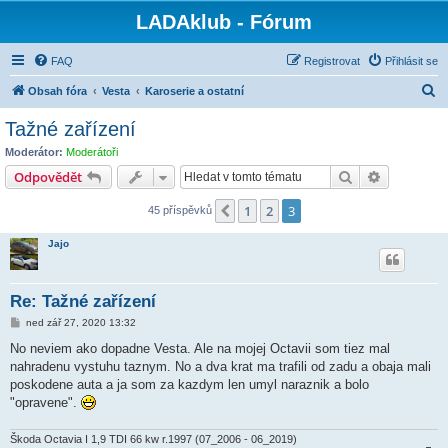
LADAklub - Fórum
FAQ
Registrovat
Přihlásit se
H
Obsah fóra
Vesta
Karoserie a ostatní
l
Tažné zařízení
e
Moderátor:
Moderátoři
d
Hledat
Pokročilé 
Odpovědět
a
1
2
3
Předchozí
45 příspěvků
t
Jajo
Re: Tažné zařízení
P
ned zář 27, 2020 13:32
ř
í
No neviem ako dopadne Vesta. Ale na mojej Octavii som tiez mal
s
nahradenu vystuhu taznym. No a dva krat ma trafili od zadu a obaja mali
p
ě
poskodene auta a ja som za kazdym len umyl naraznik a bolo
v
"opravene".
e
k
Škoda Octavia I 1,9 TDI 66 kw r.1997 (07_2006 - 06_2019)