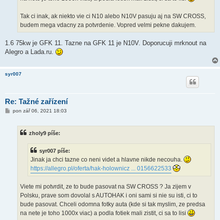
Tak ci inak, ak niekto vie ci N10 alebo N10V pasuju aj na SW CROSS,
budem mega vdacny za potvrdenie. Vopred velmi pekne dakujem.
1.6 75kw je GFK 11. Tazne na GFK 11 je N10V. Doporucuji mrknout na
Alegro a Lada.ru.
syr007
Re: Tažné zařízení
P
pon zář 06, 2021 18:03
ř
í
s
zholy9 píše:
p
ě
v
syr007 píše:
e
k
Jinak ja chci tazne co neni videt a hlavne nikde necouha.
https://allegro.pl/oferta/hak-holownicz ... 0156622533
Viete mi potvrdit, ze to bude pasovat na SW CROSS ? Ja zijem v
Polsku, prave som dovolal s AUTOHAK i oni sami si nie su isti, ci to
bude pasovat. Chceli odomna fotky auta (kde si tak myslim, ze predsa
na nete je toho 1000x viac) a podla fotiek mali zistit, ci sa to lisi