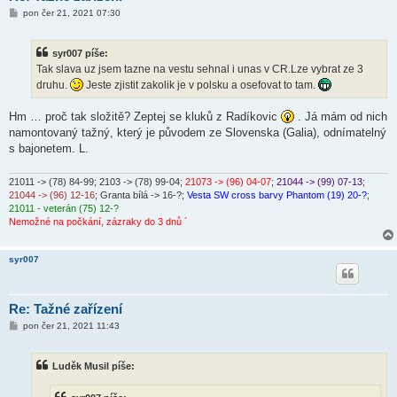
P
pon čer 21, 2021 07:30
ř
í
s
syr007 píše:
p
ě
Tak slava uz jsem tazne na vestu sehnal i unas v CR.Lze vybrat ze 3
v
druhu.
Jeste zjistit zakolik je v polsku a osefovat to tam.
e
k
Hm … proč tak složitě? Zeptej se kluků z Radíkovic
. Já mám od nich
namontovaný tažný, který je původem ze Slovenska (Galia), odnímatelný
s bajonetem. L.
21011 -> (78) 84-99
; 2103 -> (78) 99-04;
21073 -> (96) 04-07
;
21044 -> (99) 07-13
;
21044 -> (96) 12-16
; Granta bílá -> 16-?;
Vesta SW cross barvy Phantom (19) 20-?
;
21011 - veterán (75) 12-?
Nemožné na počkání, zázraky do 3 dnů ´
syr007
Re: Tažné zařízení
P
pon čer 21, 2021 11:43
ř
í
s
Luděk Musil píše:
p
ě
v