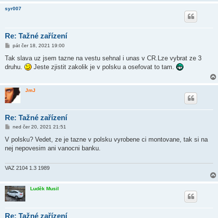
e
syr007
k
Re: Tažné zařízení
P
pát čer 18, 2021 19:00
ř
í
Tak slava uz jsem tazne na vestu sehnal i unas v CR.Lze vybrat ze 3
s
druhu.
Jeste zjistit zakolik je v polsku a osefovat to tam.
p
ě
v
e
JmJ
k
Re: Tažné zařízení
P
ned čer 20, 2021 21:51
ř
í
V polsku? Vedet, ze je tazne v polsku vyrobene ci montovane, tak si na
s
nej nepovesim ani vanocni banku.
p
ě
v
e
VAZ 2104 1.3 1989
k
Luděk Musil
Re: Tažné zařízení