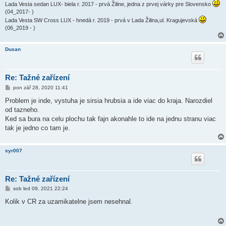
Lada Vesta sedan LUX- biela r. 2017 - prvá Žiline, jedna z prvej várky pre Slovensko
(04_2017- )
Lada Vesta SW Cross LUX - hnedá r. 2019 - prvá v Lada Žilina,ul. Kragujevská
(06_2019 - )
Dusan
Re: Tažné zařízení
P
pon zář 28, 2020 11:41
ř
í
Problem je inde, vystuha je sirsia hrubsia a ide viac do kraja. Narozdiel
s
od tazneho.
p
ě
Ked sa bura na celu plochu tak fajn akonahle to ide na jednu stranu viac
v
tak je jedno co tam je.
e
k
syr007
Re: Tažné zařízení
P
sob led 09, 2021 22:24
ř
í
Kolik v CR za uzamikatelne jsem nesehnal.
s
p
ě
v