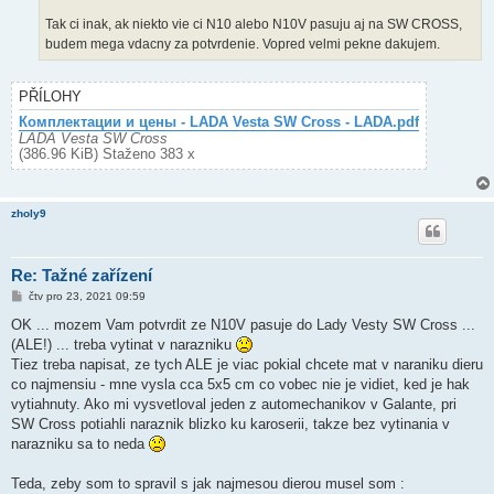
Tak ci inak, ak niekto vie ci N10 alebo N10V pasuju aj na SW CROSS,
budem mega vdacny za potvrdenie. Vopred velmi pekne dakujem.
PŘÍLOHY
Комплектации и цены - LADA Vesta SW Cross - LADA.pdf
LADA Vesta SW Cross
(386.96 KiB) Staženo 383 x
zholy9
Re: Tažné zařízení
P
čtv pro 23, 2021 09:59
ř
í
OK ... mozem Vam potvrdit ze N10V pasuje do Lady Vesty SW Cross ...
s
(ALE!) ... treba vytinat v narazniku
p
ě
Tiez treba napisat, ze tych ALE je viac pokial chcete mat v naraniku dieru
v
co najmensiu - mne vysla cca 5x5 cm co vobec nie je vidiet, ked je hak
e
k
vytiahnuty. Ako mi vysvetloval jeden z automechanikov v Galante, pri
SW Cross potiahli naraznik blizko ku karoserii, takze bez vytinania v
narazniku sa to neda
Teda, zeby som to spravil s jak najmesou dierou musel som :