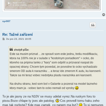
syr007
Re: Tažné zařízení
P
čtv pro 23, 2021 18:05
ř
í
s
zholy9 píše:
p
ě
Este sa musim priznat ... ze spravil som este jednu, tretiu modifikaciu,
v
ktora na 100% nie je v sulade s "kostolnym poriadkom" = ocko, do
e
k
ktoreho sa pripina lanko z "kary" som odpilil a prizvaral naspat do
opacnej strany. Chcem tym povedat, ze povodne to ocko vychadzalo
smerom OD auta k narazniku ... a teraz ide zmerom K autu, ku karoserii.
Takze sa mi teraz vobec nedotyka plastu naraznika ani karoserii.
Na druhu stranu, ked som bol v Galante a pozeral na model tazneho
ktory mam ja - vobec tam to ocko nemali od vyroby
To je ale jasny ze na N10V se musy udelat vyrez.Na ruskym foru to
pisou.Boze chlape ty jses ale patolog.
Cos provedl tomu haku zeho
mas tak rozbytej? Kde mas zamek, co nanem ma byt?
To si nemuzes