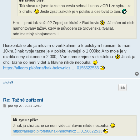
syr007 píše:
e
k
Tak slava uz jsem tazne na vestu sehnal i unas v CR.Lze vybrat ze
3 druhu.
Jeste zjistit zakolik je v polsku a osefovat to tam.
Hm … proč tak složitě? Zeptej se kluků z Radíkovic
. Já mám od nich
namontovaný tažný, který je původem ze Slovenska (Galia),
odnímatelný s bajonetem. L.
Horizontalne ale ja mluvim o vertikalmim a k polskym hranicim to mam
10km.Jinak tvoje tazne je v polsku levnejsi o 1 000kc.A to moje je v
rozdilu ceny dokonce o 2 000,- Vse samozrejme s elektrikou.
Jinak ja
chci tazne co neni videt a hlavne nikde necouha.
https://allegro.pl/oferta/hak-holownicz ... 0156622533
zholy9
Re: Tažné zařízení
P
pát srp 27, 2021 12:40
ř
í
s
syr007 píše:
p
ě
Jinak ja chci tazne co neni videt a hlavne nikde necouha.
v
https://allegro.pl/oferta/hak-holownicz ... 0156622533
e
k