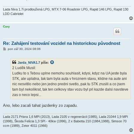
Lada Niva 1.7i prodloužená LPG, MTX 7-06 Roadster LPG, Rapid 146 LPG, Rapid 130
LDD Cabriolet
Cory
Re: Zahájení testování vozidel na historickou původnost
P
pon zář 30, 2024 08:06
ř
í
s
Jarda_NIVA1.7
píše:
p
ě
2 Luděk Musil:
v
Ludku to s Tebou uplne nemohu souhlasit, kdysi, kdyz na UA jeste byla
e
k
STK, ale uplatna, tak tam byla auta v hroznem stavu, klidne na aute ani
nic nesvitilo nebo jen jedno predni svetlo, pak tu STK zrusili a co jsem
tam byl nekolikrat, tak ten celkovy stav vozu byl pri kazde dalsi navsteve
zas o neco lepsi...
Ano, lebo zacali tahat jazdenky zo zapadu.
Lada 2171 Priora 1,6 MPi (2013), Lada 2105 v regenerácii (1985), Lada 21044 1,9 MPi
(1998), Škoda Felícia 1,3 SPi - 40kw (1996), 2 x Babetta 210 (1984,1988), Simson 70
ccm (1989), Zetor 4011 (1966)