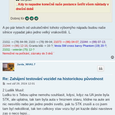
e
k
...
Kdy to napadne konečně naše poslance šetřit všem náklady v
dnešní době
Dobrej fór
A po pár letech od uskutečnění tohoto výbornýho nápadu budou naše
silnice vypadat jako jedno velký vrakoviště. L.
21011 -> (78) 84-99
; 2103 -> (78) 99-04;
21073 -> (96) 04-07
;
21044 -> (99) 07-13
;
21044 -> (96) 12-16
; Granta bílá -> 16-?;
Vesta SW cross barvy Phantom (19) 20-?
;
21011 - veterán (75) 12-?
Nemožné na počkání, zázraky do 3 dnů ´
Jarda_NIVA1.7
Re: Zahájení testování vozidel na historickou původnost
P
ned zář 29, 2024 12:01
ř
í
2 Luděk Musil:
s
Ludku to s Tebou uplne nemohu souhlasit, kdysi, kdyz na UA jeste byla
p
ě
STK, ale uplatna, tak tam byla auta v hroznem stavu, klidne na aute ani
v
nic nesvitilo nebo jen jedno predni svetlo, pak tu STK zrusili a co jsem
e
k
tam byl nekolikrat, tak ten celkovy stav vozu byl pri kazde dalsi navsteve
zas o neco lepsi...