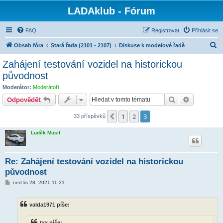
LADAklub - Fórum
FAQ
Registrovat
Přihlásit se
H
Obsah fóra
Stará řada (2101 - 2107)
Diskuse k modelové řadě
l
Zahájení testování vozidel na historickou
e
původnost
d
Moderátor:
Moderátoři
a
Hledat
Pokročilé 
Odpovědět
t
1
2
3
Předchozí
33 příspěvků
Luděk Musil
Re: Zahájení testování vozidel na historickou
původnost
P
ned lis 28, 2021 11:31
ř
í
s
valda1971 píše:
p
ě
v
txx píše: