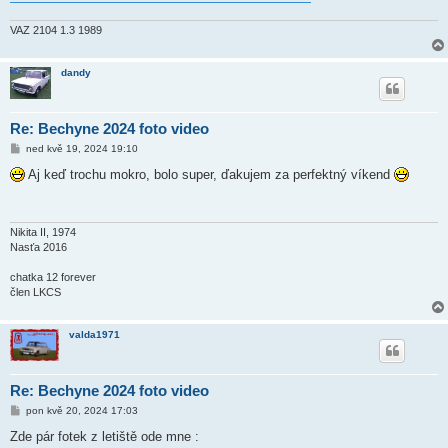
VAZ 2104 1.3 1989
dandy
Re: Bechyne 2024 foto video
P
ned kvě 19, 2024 19:10
ř
í
Aj keď trochu mokro, bolo super, ďakujem za perfektný víkend
s
p
ě
v
e
Nikita II, 1974
k
Nasťa 2016
chatka 12 forever
člen LKCS
valda1971
Re: Bechyne 2024 foto video
P
pon kvě 20, 2024 17:03
ř
í
Zde pár fotek z letiště ode mne :
s