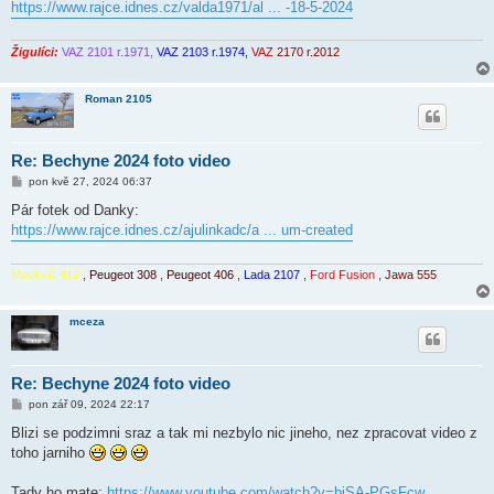
https://www.rajce.idnes.cz/valda1971/al ... -18-5-2024
p
ě
v
e
Žigulíci:
VAZ 2101 r.1971,
VAZ 2103 r.1974,
VAZ
2170 r.2012
k
Roman 2105
Re: Bechyne 2024 foto video
P
pon kvě 27, 2024 06:37
ř
í
Pár fotek od Danky:
s
https://www.rajce.idnes.cz/ajulinkadc/a ... um-created
p
ě
v
e
Moskvič 412
,
Peugeot 308
,
Peugeot 406
,
Lada 2107
,
Ford Fusion
,
Jawa 555
k
mceza
Re: Bechyne 2024 foto video
P
pon zář 09, 2024 22:17
ř
í
Blizi se podzimni sraz a tak mi nezbylo nic jineho, nez zpracovat video z
s
toho jarniho
p
ě
v
Tady ho mate:
https://www.youtube.com/watch?v=biSA-PGsFcw