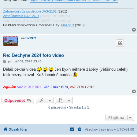
e
k
Zahraniční vůz po dědovi ВАЗ-2101
(1981)
Zimní pomsta ВАЗ-2101
(1974) - uz neni muj...
Auto na zimu Бумер E90 (2006) - uz neni muj...
Po BMW dalsi vozidlo z mocnosti Osy:
Mazda 3
(2019)
valda1971
Re: Bechyne 2024 foto video
P
pon zář 09, 2024 23:40
ř
í
Děláš pěkná videa
Jen byxh některé záběry (většinou celek)
s
tolik nezrychloval. Každopádně paráda
p
ě
v
e
Žigulíci:
VAZ 2101 r.1971,
VAZ 2103 r.1974,
VAZ
2170 r.2012
k
Odpovědět
6 příspěvků • Stránka
1
z
1
Přejít na
Obsah fóra
Všechny časy jsou v
UTC+01:00