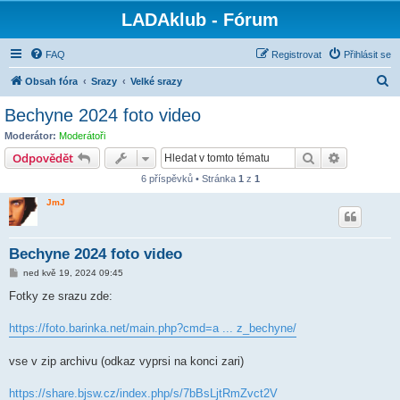
LADAklub - Fórum
FAQ
Registrovat
Přihlásit se
H
Obsah fóra
Srazy
Velké srazy
l
Bechyne 2024 foto video
e
Moderátor:
Moderátoři
d
Hledat
Pokročilé 
Odpovědět
a
6 příspěvků • Stránka
1
z
1
t
JmJ
Bechyne 2024 foto video
P
ned kvě 19, 2024 09:45
ř
í
Fotky ze srazu zde:
s
p
ě
https://foto.barinka.net/main.php?cmd=a ... z_bechyne/
v
e
k
vse v zip archivu (odkaz vyprsi na konci zari)
https://share.bjsw.cz/index.php/s/7bBsLjtRmZvct2V