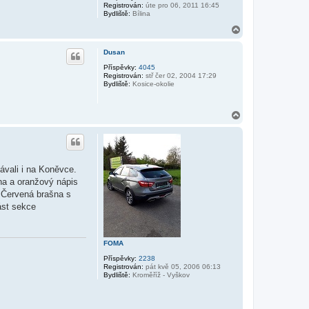
Registrován:
úte pro 06, 2011 16:45
Bydliště:
Bílina
N
a
h
Dusan
o
r
Příspěvky:
4045
Registrován:
stř čer 02, 2004 17:29
u
Bydliště:
Kosice-okolie
N
a
h
o
r
u
dávali i na Koněvce.
na a oranžový nápis
Červená brašna s
st sekce
FOMA
Příspěvky:
2238
Registrován:
pát kvě 05, 2006 06:13
Bydliště:
Kroměříž - Vyškov