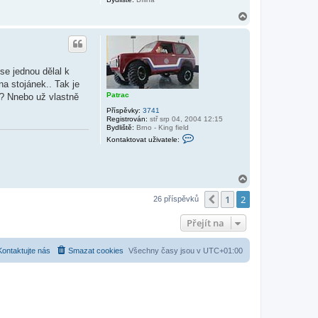
N
a
h
o
r
u
se jednou dělal k
a stojánek.. Tak je
Patrac
í? Nnebo už vlastně
Příspěvky:
3741
Registrován:
stř srp 04, 2004 12:15
Bydliště:
Brno - King field
K
Kontaktovat uživatele:
o
n
t
a
N
k
t
a
o
1
2
h
Předchozí
26 příspěvků
v
o
a
r
t
Přejít na
u
u
ž
i
Kontaktujte nás
Smazat cookies
Všechny časy jsou v
UTC+01:00
v
a
t
e
l
e
P
a