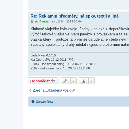
Re: Reklamní předměty, nálepky, textil a jiné
P
od
Patrac
»
stř zář 04, 2024 06:04
ř
í
Klubové vlaječky byly dvoje. Jedny klasické z třepetálkovi
s
výročí taková vlajka ve tvaru pavézy s provázkem a ta se d
p
ě
otázka který .. protože ta první se dá udělat jen teda nev
v
zapsaný spolek... ty druhý udělat nejdou protože minimální
e
k
Lada Niva M:1/8,5
Kia Cee´d SW 12.12.2011- ???
21044 - ice dream rising 1.11.2006-19.12.2011
2107 - red storm rising 1.5.2003-1.11.2006
Odpovědět
Zpět na „Ukradená vozidla“
Obsah fóra