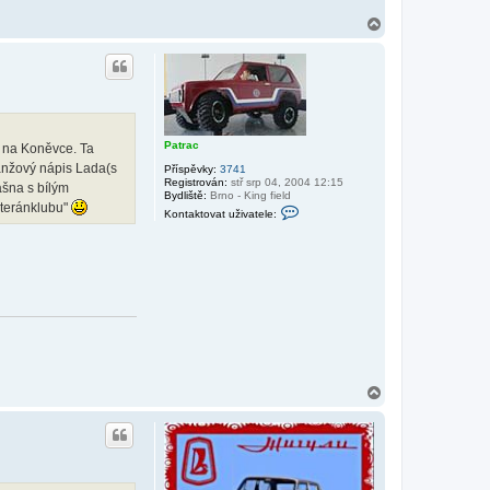
N
a
h
o
r
u
Patrac
 i na Koněvce. Ta
anžový nápis Lada(s
Příspěvky:
3741
Registrován:
stř srp 04, 2004 12:15
šna s bílým
Bydliště:
Brno - King field
eteránklubu"
K
Kontaktovat uživatele:
o
n
t
a
k
t
o
v
a
t
u
ž
i
N
v
a
a
t
h
e
o
l
r
e
u
P
a