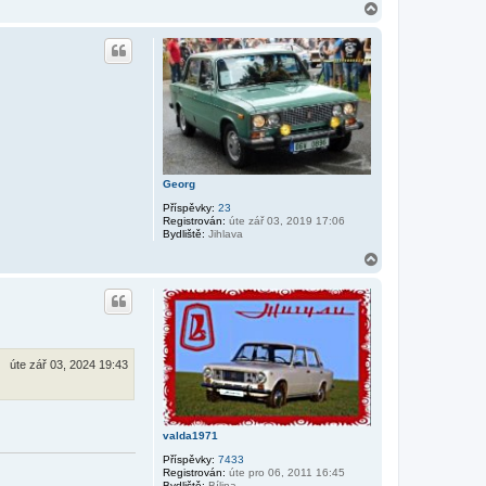
n
N
t
a
a
h
k
o
t
r
o
v
u
a
t
u
ž
i
v
a
Georg
t
e
Příspěvky:
23
l
Registrován:
úte zář 03, 2019 17:06
e
Bydliště:
Jihlava
G
e
N
o
a
r
h
g
i
o
u
r
s
u
úte zář 03, 2024 19:43
valda1971
Příspěvky:
7433
Registrován:
úte pro 06, 2011 16:45
Bydliště:
Bílina