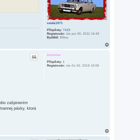
t
r
a
c
valda1971
Příspěvky:
7433
Registrován:
úte pro 06, 2011 16:45
Bydliště:
Bílina
N
a
h
Zemislav
o
r
Příspěvky:
1
Registrován:
úte črc 02, 2019 16:09
u
lebo zašpinením
trannej pásky, ktorá
N
a
h