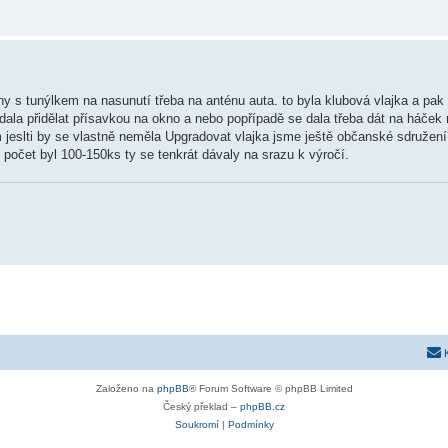
ny s tunýlkem na nasunutí třeba na anténu auta. to byla klubová vlajka a pak 
ala přidělat přísavkou na okno a nebo popřípadě se dala třeba dát na háček n
ím jeslti by se vlastně neměla Upgradovat vlajka jsme ještě občanské sdružen
 počet byl 100-150ks ty se tenkrát dávaly na srazu k výročí.
Založeno na
phpBB
® Forum Software © phpBB Limited
Český překlad –
phpBB.cz
Soukromí
|
Podmínky