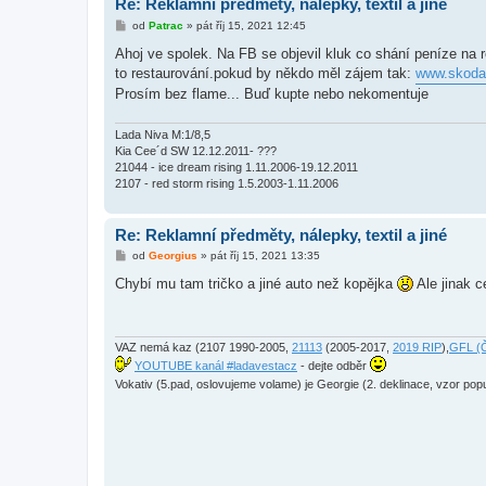
Re: Reklamní předměty, nálepky, textil a jiné
P
od
Patrac
»
pát říj 15, 2021 12:45
ř
í
Ahoj ve spolek. Na FB se objevil kluk co shání peníze na 
s
to restaurování.pokud by někdo měl zájem tak:
www.skodan
p
ě
Prosím bez flame... Buď kupte nebo nekomentuje
v
e
k
Lada Niva M:1/8,5
Kia Cee´d SW 12.12.2011- ???
21044 - ice dream rising 1.11.2006-19.12.2011
2107 - red storm rising 1.5.2003-1.11.2006
Re: Reklamní předměty, nálepky, textil a jiné
P
od
Georgius
»
pát říj 15, 2021 13:35
ř
í
Chybí mu tam tričko a jiné auto než kopějka
Ale jinak c
s
p
ě
v
e
VAZ nemá kaz (2107 1990-2005,
21113
(2005-2017,
2019 RIP
),
GFL (Č
k
YOUTUBE kanál #ladavestacz
- dejte odběr
Vokativ (5.pad, oslovujeme volame) je Georgie (2. deklinace, vzor pop