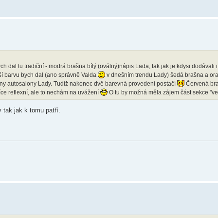
ch dal tu tradiční - modrá brašna bílý (oválný)nápis Lada, tak jak je kdysi dodávali
alší barvu bych dal (ano správně Valda
v dnešním trendu Lady) šedá brašna a or
ány autosalony Lady. Tudíž nakonec dvě barevná provedení postačí
Červená bra
íce reflexní, ale to nechám na uvážení
O tu by možná měla zájem část sekce "v
 tak jak k tomu patří.