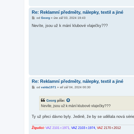
Re: Reklamní předměty, nálepky, textil a jiné
P
od
Georg
»
úte zář 03, 2024 19:43
ř
í
Nevíte, jsou už k mání klubové vlaječky???
s
p
ě
v
e
k
Re: Reklamní předměty, nálepky, textil a jiné
P
od
valda1971
»
stř zář 04, 2024 00:30
ř
í
s
Georg
píše:
p
ě
Nevíte, jsou už k mání klubové vlaječky???
v
e
k
Ty už přeci dávno byly. Jedině, že by se udělala nová série
Žigulíci:
VAZ 2101 r.1971,
VAZ 2103 r.1974,
VAZ
2170 r.2012