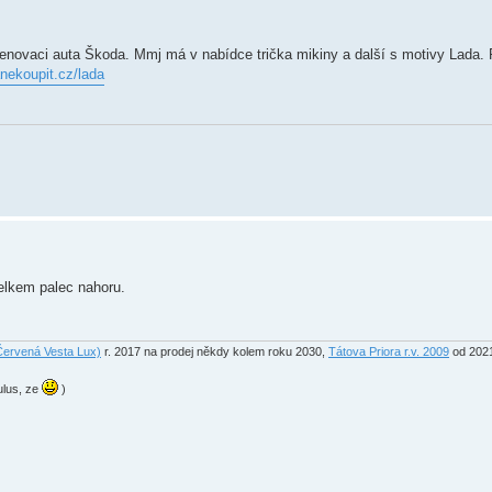
renovaci auta Škoda. Mmj má v nabídce trička mikiny a další s motivy Lada. 
ekoupit.cz/lada
elkem palec nahoru.
ervená Vesta Lux)
r. 2017 na prodej někdy kolem roku 2030,
Tátova Priora r.v. 2009
od 202
ulus, ze
)