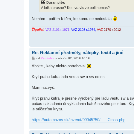
Dusan píše:
p
ě
A fotka brasne? Ked vravis ze boli nemas?
v
e
k
Nemám - patřím k těm, ke komu se nedostala
Žigulíci:
VAZ 2101 r.1971,
VAZ 2103 r.1974,
VAZ
2170 r.2012
Re: Reklamní předměty, nálepky, textil a jiné
P
od
Zemislav
»
úte črc 02, 2019 16:19
ř
í
Ahojte , keby niekto potreboval
s
p
ě
Kryt prahu kufra lada vesta sw a sw cross
v
e
k
Mám nazvyš.
Kryt prahu kufra je presne vyrobený pre ladu vestu sw a 
počas nakladania či vykladania batožinového priestoru. Kry
je súčasťou krytu.
https://auto.bazos.sk/inzerat/99945750/ ... -Cross.php