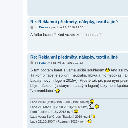
Re: Reklamní předměty, nálepky, textil a jiné
P
od
Dusan
»
pon kvě 27, 2019 19:30
ř
í
A fotka brasne? Ked vravis ze boli nemas?
s
p
ě
v
e
k
Re: Reklamní předměty, nálepky, textil a jiné
P
od
FOMA
»
pon kvě 27, 2019 19:33
ř
í
S tím počtem baref s váma určitě souhlasím
Ano asi byc
s
Ta kombinace je solidní, neutrální, líbivá a nic nepokazí.
p
ě
Lada(s novým logem 2015+). Prostě tak jak jsou nyní pre
v
bílým nápisem(a starým hranatým logem) taky není špatná,
e
k
"veteránklubu"
Lada 21061(1986) 1986-2008(198 000km)
Lada 21113(2001) 2008-2024(250 530km)
Ford Fusion 1.4 16v 2012-nyní
Lada Vesta SW Cross (Bastion) 2019 -nyní
Lada 21120(2004) (Rozmar) 2023 - nyní