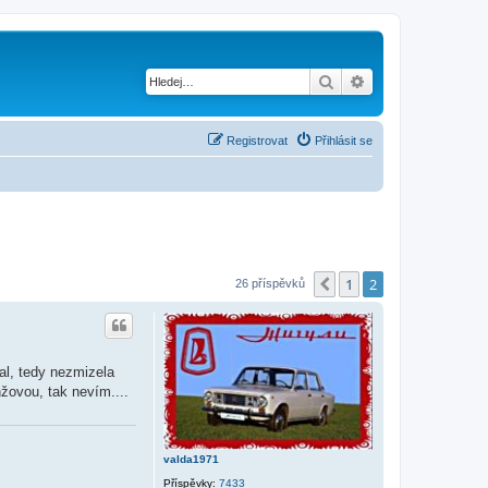
Hledat
Pokročilé hledání
Registrovat
Přihlásit se
1
2
Předchozí
26 příspěvků
tal, tedy nezmizela
nžovou, tak nevím....
valda1971
Příspěvky:
7433