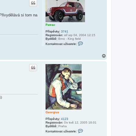
o
r
u
Přivydělává si tom na
Patrac
Příspěvky:
3741
Registrován:
stř srp 04, 2004 12:15
Bydliště:
Brno - King field
K
Kontaktovat uživatele:
o
n
t
N
a
a
k
h
t
o
o
v
r
a
u
t
u
ž
i
v
a
1)
t
e
l
e
Georgius
P
a
Příspěvky:
4123
t
Registrován:
čtv kvě 12, 2005 18:01
r
Bydliště:
Praha
K
a
Kontaktovat uživatele:
o
c