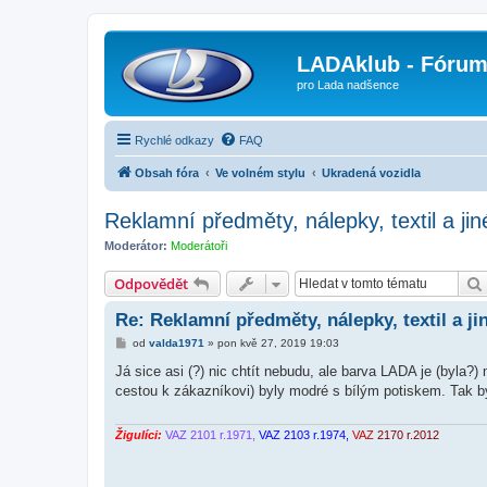
LADAklub - Fóru
pro Lada nadšence
Rychlé odkazy
FAQ
Obsah fóra
Ve volném stylu
Ukradená vozidla
Reklamní předměty, nálepky, textil a jin
Moderátor:
Moderátoři
Odpovědět
Re: Reklamní předměty, nálepky, textil a ji
P
od
valda1971
»
pon kvě 27, 2019 19:03
ř
í
Já sice asi (?) nic chtít nebudu, ale barva LADA je (byla?)
s
cestou k zákazníkovi) byly modré s bílým potiskem. Tak byc
p
ě
v
e
Žigulíci:
VAZ 2101 r.1971,
VAZ 2103 r.1974,
VAZ
2170 r.2012
k