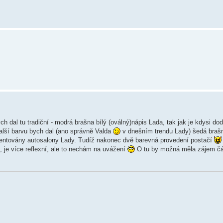
h dal tu tradiční - modrá brašna bílý (oválný)nápis Lada, tak jak je kdysi do
 Další barvu bych dal (ano správně Valda
v dnešním trendu Lady) šedá braš
zentovány autosalony Lady. Tudíž nakonec dvě barevná provedení postačí
 je více reflexní, ale to nechám na uvážení
O tu by možná měla zájem čá