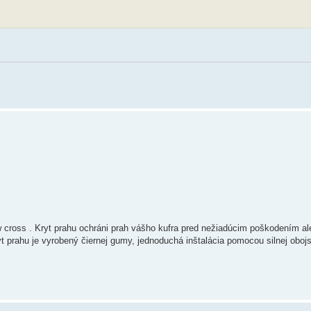
sw cross . Kryt prahu ochráni prah vášho kufra pred nežiadúcim poškodením a
t prahu je vyrobený čiernej gumy, jednoduchá inštalácia pomocou silnej obojs