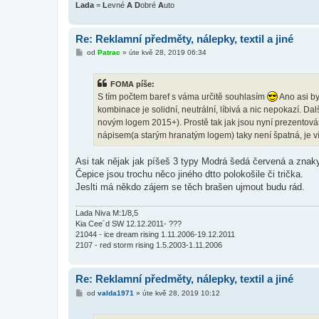
Lada
=
L
evné
A
D
obré
A
uto
Re: Reklamní předměty, nálepky, textil a jiné
P
od
Patrac
»
úte kvě 28, 2019 06:34
ř
í
s
FOMA píše:
p
ě
S tím počtem baref s váma určitě souhlasím
Ano asi by
v
kombinace je solidní, neutrální, líbivá a nic nepokazí. D
e
k
novým logem 2015+). Prostě tak jak jsou nyní prezentov
nápisem(a starým hranatým logem) taky není špatná, je v
Asi tak nějak jak píšeš 3 typy Modrá šedá červená a znaky
Čepice jsou trochu něco jiného dtto polokošile či trička.
Jeslti má někdo zájem se těch brašen ujmout budu rád.
Lada Niva M:1/8,5
Kia Cee´d SW 12.12.2011- ???
21044 - ice dream rising 1.11.2006-19.12.2011
2107 - red storm rising 1.5.2003-1.11.2006
Re: Reklamní předměty, nálepky, textil a jiné
P
od
valda1971
»
úte kvě 28, 2019 10:12
ř
í
s