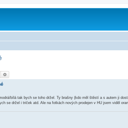
m
é
Hledat
Pokročilé hledání
né
 modrá/bílá tak bych se toho držel. Ty brašny (kdo měl štěstí a s autem ji dos
h se držel i triček atd. Ale na fotkách nových prodejen v HU jsem viděl ora