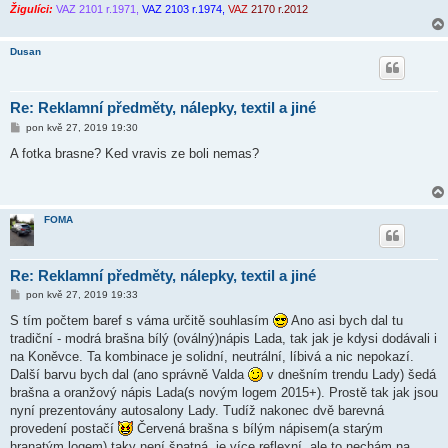
Žigulíci:
VAZ 2101 r.1971,
VAZ 2103 r.1974,
VAZ
2170 r.2012
Dusan
Re: Reklamní předměty, nálepky, textil a jiné
P
pon kvě 27, 2019 19:30
ř
í
A fotka brasne? Ked vravis ze boli nemas?
s
p
ě
v
e
FOMA
k
Re: Reklamní předměty, nálepky, textil a jiné
P
pon kvě 27, 2019 19:33
ř
í
S tím počtem baref s váma určitě souhlasím
Ano asi bych dal tu
s
tradiční - modrá brašna bílý (oválný)nápis Lada, tak jak je kdysi dodávali i
p
ě
na Koněvce. Ta kombinace je solidní, neutrální, líbivá a nic nepokazí.
v
Další barvu bych dal (ano správně Valda
v dnešním trendu Lady) šedá
e
k
brašna a oranžový nápis Lada(s novým logem 2015+). Prostě tak jak jsou
nyní prezentovány autosalony Lady. Tudíž nakonec dvě barevná
provedení postačí
Červená brašna s bílým nápisem(a starým
hranatým logem) taky není špatná, je více reflexní, ale to nechám na