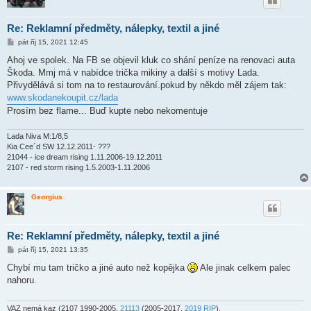
Re: Reklamní předměty, nálepky, textil a jiné
P
pát říj 15, 2021 12:45
ř
í
Ahoj ve spolek. Na FB se objevil kluk co shání peníze na renovaci auta
s
Škoda. Mmj má v nabídce trička mikiny a další s motivy Lada.
p
ě
Přivydělává si tom na to restaurování.pokud by někdo měl zájem tak:
v
www.skodanekoupit.cz/lada
e
k
Prosím bez flame... Buď kupte nebo nekomentuje
Lada Niva M:1/8,5
Kia Cee´d SW 12.12.2011- ???
21044 - ice dream rising 1.11.2006-19.12.2011
2107 - red storm rising 1.5.2003-1.11.2006
Georgius
Re: Reklamní předměty, nálepky, textil a jiné
P
pát říj 15, 2021 13:35
ř
í
Chybí mu tam tričko a jiné auto než kopějka
Ale jinak celkem palec
s
nahoru.
p
ě
v
e
VAZ nemá kaz (2107 1990-2005,
21113
(2005-2017,
2019 RIP
),