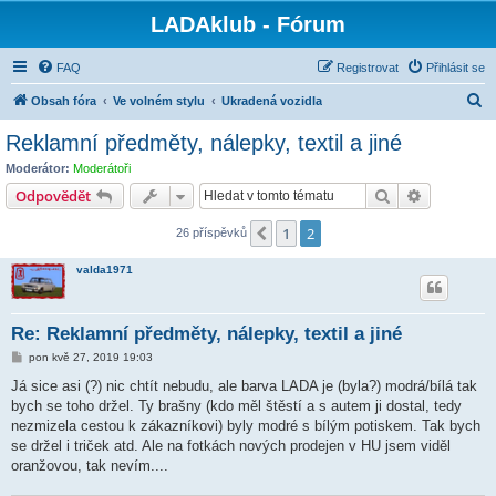
LADAklub - Fórum
FAQ
Registrovat
Přihlásit se
H
Obsah fóra
Ve volném stylu
Ukradená vozidla
l
Reklamní předměty, nálepky, textil a jiné
e
Moderátor:
Moderátoři
d
Hledat
Pokročilé 
Odpovědět
a
1
2
Předchozí
26 příspěvků
t
valda1971
Re: Reklamní předměty, nálepky, textil a jiné
P
pon kvě 27, 2019 19:03
ř
í
Já sice asi (?) nic chtít nebudu, ale barva LADA je (byla?) modrá/bílá tak
s
bych se toho držel. Ty brašny (kdo měl štěstí a s autem ji dostal, tedy
p
ě
nezmizela cestou k zákazníkovi) byly modré s bílým potiskem. Tak bych
v
se držel i triček atd. Ale na fotkách nových prodejen v HU jsem viděl
e
k
oranžovou, tak nevím....