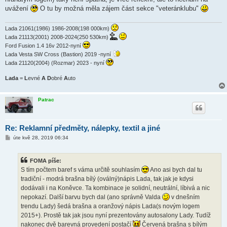
uvážení
O tu by možná měla zájem část sekce "veteránklubu"
Lada 21061(1986) 1986-2008(198 000km)
Lada 21113(2001) 2008-2024(250 530km)
Ford Fusion 1.4 16v 2012-nyní
Lada Vesta SW Cross (Bastion) 2019 -nyní
Lada 21120(2004) (Rozmar) 2023 - nyní
Lada
=
L
evné
A
D
obré
A
uto
Patrac
Re: Reklamní předměty, nálepky, textil a jiné
P
úte kvě 28, 2019 06:34
ř
í
s
FOMA píše:
p
ě
S tím počtem baref s váma určitě souhlasím
Ano asi bych dal tu
v
tradiční - modrá brašna bílý (oválný)nápis Lada, tak jak je kdysi
e
k
dodávali i na Koněvce. Ta kombinace je solidní, neutrální, líbivá a nic
nepokazí. Další barvu bych dal (ano správně Valda
v dnešním
trendu Lady) šedá brašna a oranžový nápis Lada(s novým logem
2015+). Prostě tak jak jsou nyní prezentovány autosalony Lady. Tudíž
nakonec dvě barevná provedení postačí
Červená brašna s bílým