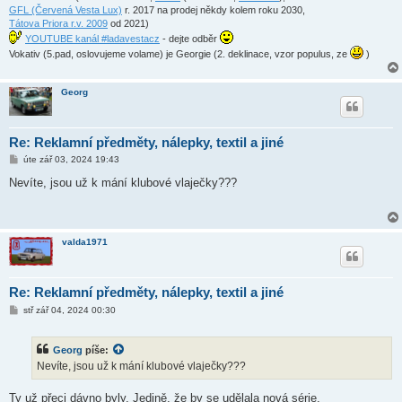
k
GFL (Červená Vesta Lux)
r. 2017 na prodej někdy kolem roku 2030,
Tátova Priora r.v. 2009
od 2021)
YOUTUBE kanál #ladavestacz
- dejte odběr
Vokativ (5.pad, oslovujeme volame) je Georgie (2. deklinace, vzor populus, ze
)
Georg
Re: Reklamní předměty, nálepky, textil a jiné
P
úte zář 03, 2024 19:43
ř
í
Nevíte, jsou už k mání klubové vlaječky???
s
p
ě
v
e
valda1971
k
Re: Reklamní předměty, nálepky, textil a jiné
P
stř zář 04, 2024 00:30
ř
í
s
Georg
píše:
p
ě
Nevíte, jsou už k mání klubové vlaječky???
v
e
k
Ty už přeci dávno byly. Jedině, že by se udělala nová série.