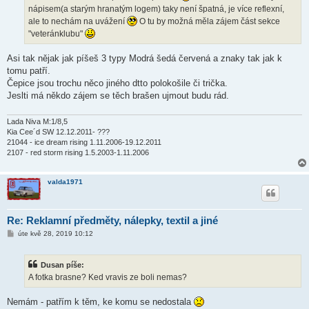
nápisem(a starým hranatým logem) taky není špatná, je více reflexní,
ale to nechám na uvážení
O tu by možná měla zájem část sekce
"veteránklubu"
Asi tak nějak jak píšeš 3 typy Modrá šedá červená a znaky tak jak k
tomu patří.
Čepice jsou trochu něco jiného dtto polokošile či trička.
Jeslti má někdo zájem se těch brašen ujmout budu rád.
Lada Niva M:1/8,5
Kia Cee´d SW 12.12.2011- ???
21044 - ice dream rising 1.11.2006-19.12.2011
2107 - red storm rising 1.5.2003-1.11.2006
valda1971
Re: Reklamní předměty, nálepky, textil a jiné
P
úte kvě 28, 2019 10:12
ř
í
s
Dusan píše:
p
ě
A fotka brasne? Ked vravis ze boli nemas?
v
e
k
Nemám - patřím k těm, ke komu se nedostala