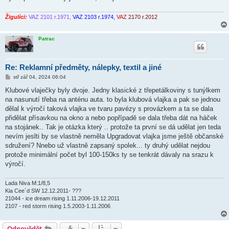
Žigulíci:
VAZ 2101 r.1971,
VAZ 2103 r.1974,
VAZ
2170 r.2012
Patrac
Re: Reklamní předměty, nálepky, textil a jiné
P
stř zář 04, 2024 06:04
ř
í
Klubové vlaječky byly dvoje. Jedny klasické z třepetálkoviny s tunýlkem
s
na nasunutí třeba na anténu auta. to byla klubová vlajka a pak se jednou
p
ě
dělal k výročí taková vlajka ve tvaru pavézy s provázkem a ta se dala
v
přidělat přísavkou na okno a nebo popřípadě se dala třeba dát na háček
e
k
na stojánek.. Tak je otázka který .. protože ta první se dá udělat jen teda
nevím jeslti by se vlastně neměla Upgradovat vlajka jsme ještě občanské
sdružení? Nnebo už vlastně zapsaný spolek... ty druhý udělat nejdou
protože minimální počet byl 100-150ks ty se tenkrát dávaly na srazu k
výročí.
Lada Niva M:1/8,5
Kia Cee´d SW 12.12.2011- ???
21044 - ice dream rising 1.11.2006-19.12.2011
2107 - red storm rising 1.5.2003-1.11.2006
Odpovědět