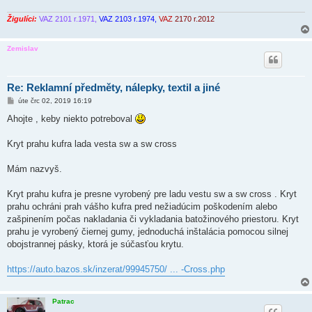
Žigulíci:
VAZ 2101 r.1971,
VAZ 2103 r.1974,
VAZ
2170 r.2012
Zemislav
Re: Reklamní předměty, nálepky, textil a jiné
P
úte črc 02, 2019 16:19
ř
í
Ahojte , keby niekto potreboval
s
p
ě
Kryt prahu kufra lada vesta sw a sw cross
v
e
k
Mám nazvyš.
Kryt prahu kufra je presne vyrobený pre ladu vestu sw a sw cross . Kryt
prahu ochráni prah vášho kufra pred nežiadúcim poškodením alebo
zašpinením počas nakladania či vykladania batožinového priestoru. Kryt
prahu je vyrobený čiernej gumy, jednoduchá inštalácia pomocou silnej
obojstrannej pásky, ktorá je súčasťou krytu.
https://auto.bazos.sk/inzerat/99945750/ ... -Cross.php
Patrac