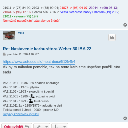
21011 -> (78) 84-99
; 2103 -> (78) 99-04;
21073 -> (96) 04-07
;
21044 -> (99) 07-13
;
21044 -> (96) 12-16
; Granta bílá -> 16-?;
Vesta SW cross barvy Phantom (19) 20-?
;
21011 - veterán (75) 12-?
Nemožné na počkání, zázraky do 3 dnů ´
Viko
Re: Nastavenie karburátora Weber 30 IBA 22
P
pon bře 11, 2024 09:07
ř
í
https://www.autodoc.sk/meat-doria/8125454
s
Ak by to náhodou pomohlo, tak na tento karb sme úspešne použili túto
p
ě
sadu
v
e
k
VAZ 21061 - 1986 - 50 shades of orange
VAZ 21011 - 1976 - plyňák
VAZ 2105 - 1983 - expedičný špeciál
VAZ 21061 - 1980 -
zožrali ju oxidi
VAZ 2101 - 1979 -
fatal crash
VAZ 21011 2x - 1980/1976 - adoptívne deti
Felicia combi 1,3mpi - 2000 - prevoz ND
Repliky koncoviek výfuku
Odpovědět