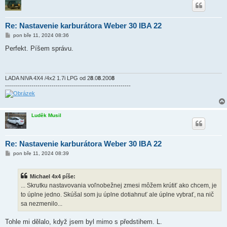
Re: Nastavenie karburátora Weber 30 IBA 22
P
pon bře 11, 2024 08:36
ř
í
Perfekt. Píšem správu.
s
p
ě
v
e
LADA NIVA 4X4 /4x2 1.7i LPG od 2
8
.0
8
.200
8
k
--------------------------------------------------------------
Luděk Musil
Re: Nastavenie karburátora Weber 30 IBA 22
P
pon bře 11, 2024 08:39
ř
í
s
Michael 4x4 píše:
p
ě
... Skrutku nastavovania voľnobežnej zmesi môžem krútiť ako chcem, je
v
to úplne jedno. Skúšal som ju úplne dotiahnuť ale úplne vybrať, na nič
e
k
sa nezmenilo...
Tohle mi dělalo, když jsem byl mimo s předstihem. L.