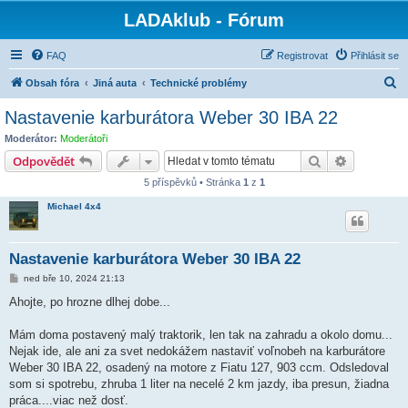
LADAklub - Fórum
FAQ
Registrovat
Přihlásit se
H
Obsah fóra
Jiná auta
Technické problémy
l
Nastavenie karburátora Weber 30 IBA 22
e
Moderátor:
Moderátoři
d
Hledat
Pokročilé 
Odpovědět
a
5 příspěvků • Stránka
1
z
1
t
Michael 4x4
Nastavenie karburátora Weber 30 IBA 22
P
ned bře 10, 2024 21:13
ř
í
Ahojte, po hrozne dlhej dobe...
s
p
ě
Mám doma postavený malý traktorik, len tak na zahradu a okolo domu...
v
Nejak ide, ale ani za svet nedokážem nastaviť voľnobeh na karburátore
e
k
Weber 30 IBA 22, osadený na motore z Fiatu 127, 903 ccm. Odsledoval
som si spotrebu, zhruba 1 liter na necelé 2 km jazdy, iba presun, žiadna
práca....viac než dosť.