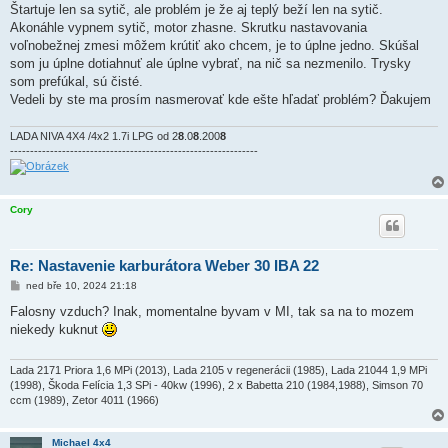
Štartuje len sa sytič, ale problém je že aj teplý beží len na sytič.
Akonáhle vypnem sytič, motor zhasne. Skrutku nastavovania
voľnobežnej zmesi môžem krútiť ako chcem, je to úplne jedno. Skúšal
som ju úplne dotiahnuť ale úplne vybrať, na nič sa nezmenilo. Trysky
som prefúkal, sú čisté.
Vedeli by ste ma prosím nasmerovať kde ešte hľadať problém? Ďakujem
LADA NIVA 4X4 /4x2 1.7i LPG od 2
8
.0
8
.200
8
--------------------------------------------------------------
Cory
Re: Nastavenie karburátora Weber 30 IBA 22
P
ned bře 10, 2024 21:18
ř
í
Falosny vzduch? Inak, momentalne byvam v MI, tak sa na to mozem
s
niekedy kuknut
p
ě
v
e
Lada 2171 Priora 1,6 MPi (2013), Lada 2105 v regenerácii (1985), Lada 21044 1,9 MPi
k
(1998), Škoda Felícia 1,3 SPi - 40kw (1996), 2 x Babetta 210 (1984,1988), Simson 70
ccm (1989), Zetor 4011 (1966)
Michael 4x4