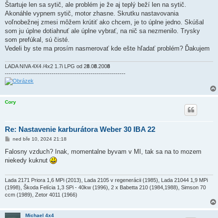
Štartuje len sa sytič, ale problém je že aj teplý beží len na sytič.
Akonáhle vypnem sytič, motor zhasne. Skrutku nastavovania
voľnobežnej zmesi môžem krútiť ako chcem, je to úplne jedno. Skúšal
som ju úplne dotiahnuť ale úplne vybrať, na nič sa nezmenilo. Trysky
som prefúkal, sú čisté.
Vedeli by ste ma prosím nasmerovať kde ešte hľadať problém? Ďakujem
LADA NIVA 4X4 /4x2 1.7i LPG od 2
8
.0
8
.200
8
--------------------------------------------------------------
Cory
Re: Nastavenie karburátora Weber 30 IBA 22
P
ned bře 10, 2024 21:18
ř
í
Falosny vzduch? Inak, momentalne byvam v MI, tak sa na to mozem
s
niekedy kuknut
p
ě
v
e
Lada 2171 Priora 1,6 MPi (2013), Lada 2105 v regenerácii (1985), Lada 21044 1,9 MPi
k
(1998), Škoda Felícia 1,3 SPi - 40kw (1996), 2 x Babetta 210 (1984,1988), Simson 70
ccm (1989), Zetor 4011 (1966)
Michael 4x4