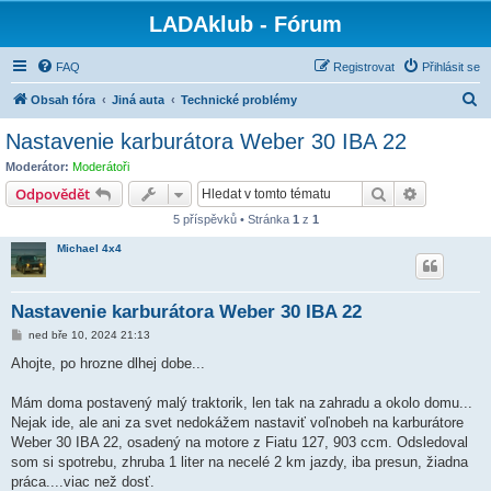
LADAklub - Fórum
FAQ
Registrovat
Přihlásit se
H
Obsah fóra
Jiná auta
Technické problémy
l
Nastavenie karburátora Weber 30 IBA 22
e
Moderátor:
Moderátoři
d
Hledat
Pokročilé 
Odpovědět
a
5 příspěvků • Stránka
1
z
1
t
Michael 4x4
Nastavenie karburátora Weber 30 IBA 22
P
ned bře 10, 2024 21:13
ř
í
Ahojte, po hrozne dlhej dobe...
s
p
ě
Mám doma postavený malý traktorik, len tak na zahradu a okolo domu...
v
Nejak ide, ale ani za svet nedokážem nastaviť voľnobeh na karburátore
e
k
Weber 30 IBA 22, osadený na motore z Fiatu 127, 903 ccm. Odsledoval
som si spotrebu, zhruba 1 liter na necelé 2 km jazdy, iba presun, žiadna
práca....viac než dosť.