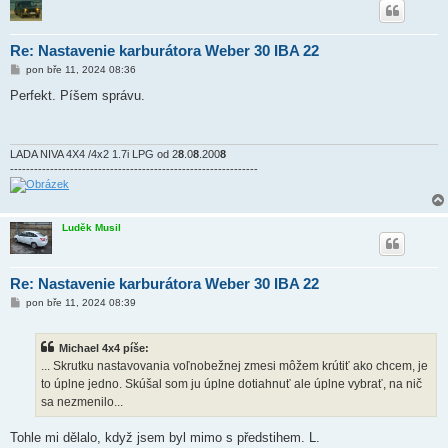
Re: Nastavenie karburátora Weber 30 IBA 22
P
pon bře 11, 2024 08:36
ř
í
Perfekt. Píšem správu.
s
p
ě
v
e
LADA NIVA 4X4 /4x2 1.7i LPG od 2
8
.0
8
.200
8
k
--------------------------------------------------------------
Luděk Musil
Re: Nastavenie karburátora Weber 30 IBA 22
P
pon bře 11, 2024 08:39
ř
í
s
Michael 4x4 píše:
p
ě
... Skrutku nastavovania voľnobežnej zmesi môžem krútiť ako chcem, je
v
to úplne jedno. Skúšal som ju úplne dotiahnuť ale úplne vybrať, na nič
e
k
sa nezmenilo...
Tohle mi dělalo, když jsem byl mimo s předstihem. L.