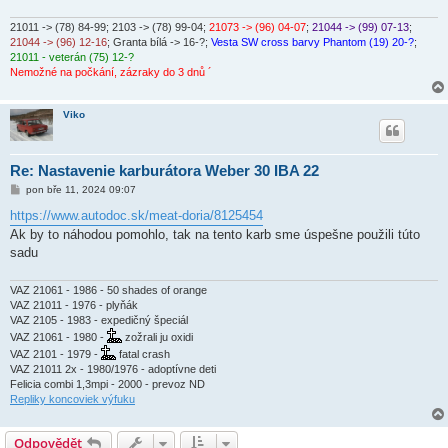
21011 -> (78) 84-99
; 2103 -> (78) 99-04;
21073 -> (96) 04-07
;
21044 -> (99) 07-13
;
21044 -> (96) 12-16
; Granta bílá -> 16-?;
Vesta SW cross barvy Phantom (19) 20-?
;
21011 - veterán (75) 12-?
Nemožné na počkání, zázraky do 3 dnů ´
Viko
Re: Nastavenie karburátora Weber 30 IBA 22
P
pon bře 11, 2024 09:07
ř
í
https://www.autodoc.sk/meat-doria/8125454
s
Ak by to náhodou pomohlo, tak na tento karb sme úspešne použili túto
p
ě
sadu
v
e
k
VAZ 21061 - 1986 - 50 shades of orange
VAZ 21011 - 1976 - plyňák
VAZ 2105 - 1983 - expedičný špeciál
VAZ 21061 - 1980 -
zožrali ju oxidi
VAZ 2101 - 1979 -
fatal crash
VAZ 21011 2x - 1980/1976 - adoptívne deti
Felicia combi 1,3mpi - 2000 - prevoz ND
Repliky koncoviek výfuku
Odpovědět