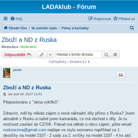
LADAklub - Fórum
FAQ
Registrovat
Přihlásit se
H
Obsah fóra
Ve volném stylu
Firmy a kontakty
l
Zboží a ND z Ruska
e
Moderátor:
Moderátoři
d
Hledat
Pokročilé 
Odpovědět
a
2 příspěvky • Stránka
1
z
1
t
jacek
Zboží a ND z Ruska
P
úte dub 04, 2017 13:51
ř
í
Přepostováno z "okna výkřiků":
s
p
ě
Zdravím, měl by někdo zájem o nové náhradní díly přímo z Ruska? Jsem
v
aktuálně v Rusku a našel jsem kamaráda, co má obchod s díly. Je tu
e
k
možnost zaslání do CZ/SK. Pokud má někdo o něco zájem, pište email:
ruskoocima@gmail.com
nejlépe ve stylu seznamu například za 1.
destičky na model 2107 - 2 sady za 2. svíčky na model 2107 - 4 ks atd.