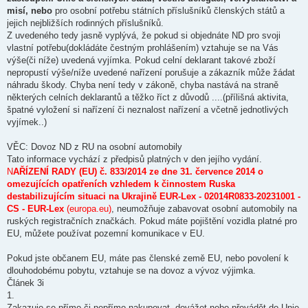
misí, nebo
pro osobní potřebu státních příslušníků členských států a
jejich nejbližších rodinných příslušníků.
Z uvedeného tedy jasně vyplývá, že pokud si objednáte ND pro svoji
vlastní potřebu(dokládáte čestným prohlášením) vztahuje se na Vás
výše(či níže) uvedená vyjímka. Pokud celní deklarant takové zboží
nepropustí výše/níže uvedené nařízení porušuje a zákazník může žádat
náhradu škody. Chyba není tedy v zákoně, chyba nastává na straně
některých celních deklarantů a těžko říct z důvodů ....(přílišná aktivita,
špatné vyložení si nařízení či neznalost nařízení a včetně jednotlivých
vyjímek..)
VĚC: Dovoz ND z RU na osobní automobily
Tato informace vychází z předpisů platných v den jejího vydání.
N
AŘÍZENÍ RADY (EU) č. 833/2014 ze dne 31. července 2014 o
omezujících opatřeních vzhledem k činnostem Ruska
destabilizujícím situaci na Ukrajině EUR-Lex - 02014R0833-20231001 -
CS - EUR-Lex
(europa.eu)
, neumožňuje zabavovat osobní automobily na
ruských registračních značkách. Pokud máte pojištění vozidla platné pro
EU, můžete používat pozemní komunikace v EU.
Pokud jste občanem EU, máte pas členské země EU, nebo povolení k
dlouhodobému pobytu, vztahuje se na dovoz a vývoz výjimka.
Článek 3i
1.
Zakazuje se přímo či nepřímo nakupovat, dovážet nebo převádět do Unie