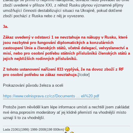
zboží uvedené v příloze XXI, z něhož Rusku plynou významné příjmy
umožňující činnosti destabilizující situaci na Ukrajině, pokud dotčené
zboží pochází z Ruska nebo z něj je vyvezeno.
3a.
Zákaz uvedený v odstavci 1 se nevztahuje na nákupy v Rusku, které
jsou nezbytné pro fungování diplomatických a konzulárních
zastoupení Unie a členských států, včetně delegací, velvyslanectví a
misí, nebo pro osobní potřebu státních příslušníků členských států a
jejich nejbližších rodinných příslušníků.
Z tohoto ustanovení nařízení 833 vyplývá, že na dovoz zboží z RF
pro osobní potřebu se zákaz nevztahuje.
[/color]
Prokazování původu železa a ​oceli
https://www.celnisprava.cz/cz/Documents ... eli%20.pdf
Protože jsem něvěděl kam lépe informace umísti a nechtěl jsem zakládat
nvé éma,poprosím moderátory ať jej klidně přemístí na vhodnější místo
uznají li to za vhodnější.
Lada 21061(1986) 1986-2008(198 000km)