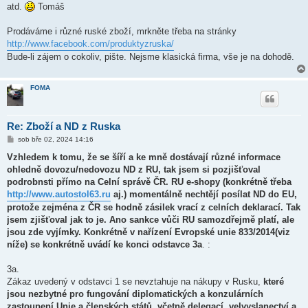
atd.
Tomáš
Prodáváme i různé ruské zboží, mrkněte třeba na stránky
http://www.facebook.com/produktyzruska/
Bude-li zájem o cokoliv, pište. Nejsme klasická firma, vše je na dohodě.
FOMA
Re: Zboží a ND z Ruska
P
sob bře 02, 2024 14:16
ř
í
Vzhledem k tomu, že se šíří a ke mně dostávají různé informace
s
ohledně dovozu/nedovozu ND z RU, tak jsem si pozjišťoval
p
ě
podrobnsti přímo na Celní správě ČR. RU e-shopy (konkrétně třeba
v
http://www.autostol63.ru
aj.) momentálně nechtějí posílat ND do EU,
e
k
protože zejména z ČR se hodně zásilek vrací z celních deklarací. Tak
jsem zjišťoval jak to je. Ano sankce vůči RU samozdřejmě platí, ale
jsou zde vyjímky. Konkrétně v nařízení Evropské unie 833/2014(viz
níže) se konkrétně uvádí ke konci odstavce 3a
. :
3a.
Zákaz uvedený v odstavci 1 se nevztahuje na nákupy v Rusku,
které
jsou nezbytné pro fungování diplomatických a konzulárních
zastoupení Unie a členských států, včetně delegací, velvyslanectví a