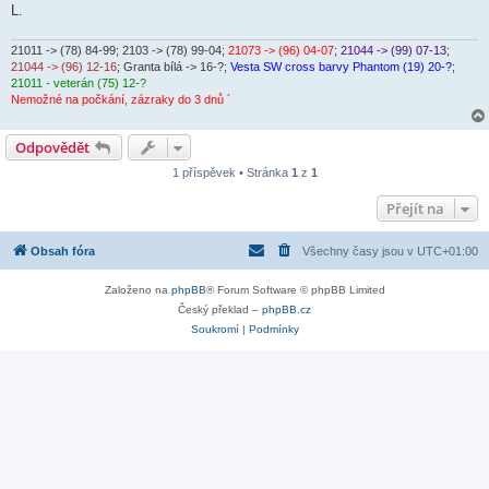
L.
21011 -> (78) 84-99
; 2103 -> (78) 99-04;
21073 -> (96) 04-07
;
21044 -> (99) 07-13
;
21044 -> (96) 12-16
; Granta bílá -> 16-?;
Vesta SW cross barvy Phantom (19) 20-?
;
21011 - veterán (75) 12-?
Nemožné na počkání, zázraky do 3 dnů ´
Odpovědět
1 příspěvek • Stránka
1
z
1
Přejít na
Obsah fóra
Všechny časy jsou v
UTC+01:00
Založeno na
phpBB
® Forum Software © phpBB Limited
Český překlad –
phpBB.cz
Soukromí
|
Podmínky