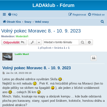
LADAklub - Fórum
FAQ
Registrovat
Přihlásit se
H
Obsah fóra
Srazy
Velké srazy
l
Volný pokec Moravec 8. - 10. 9. 2023
e
Moderátor:
Moderátoři
d
Hledat
Pokročilé 
Odpovědět
a
1 příspěvek • Stránka
1
z
1
t
Luděk Musil
Volný pokec Moravec 8. - 10. 9. 2023
P
úte črc 18, 2023 09:19
ř
í
Letos po dlouhé odmlce vyvětrám Skifa
.
s
Nejblíž to mít nebudu
. Petr K. má hnízdiště přímo na Moravci (ten to
p
ě
dojde pěšky se skifem na špagátě
), ale jeden z blízké vzdálenosti
v
ano
... celejch 36 km
.
e
k
Mmch. Vašo, koukaje na mapy a obrázek kempu ... kde bude odstavná
plocha pro karavany, stany, spaní pod širákem, kolotoče, horskou dráhu a
podobné atrakce?