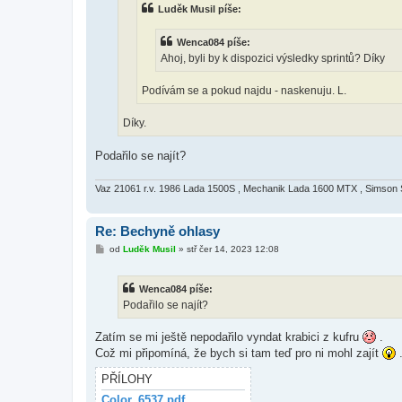
v
Luděk Musil píše:
e
k
Wenca084 píše:
Ahoj, byli by k dispozici výsledky sprintů? Díky
Podívám se a pokud najdu - naskenuju. L.
Díky.
Podařilo se najít?
Vaz 21061 r.v. 1986 Lada 1500S , Mechanik Lada 1600 MTX , Simson
Re: Bechyně ohlasy
P
od
Luděk Musil
»
stř čer 14, 2023 12:08
ř
í
s
Wenca084 píše:
p
ě
Podařilo se najít?
v
e
k
Zatím se mi ještě nepodařilo vyndat krabici z kufru
.
Což mi připomíná, že bych si tam teď pro ni mohl zajít
.
PŘÍLOHY
Color_6537.pdf