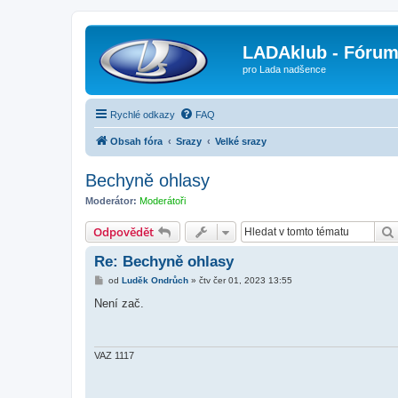
LADAklub - Fóru
pro Lada nadšence
Rychlé odkazy
FAQ
Obsah fóra
Srazy
Velké srazy
Bechyně ohlasy
Moderátor:
Moderátoři
Odpovědět
Re: Bechyně ohlasy
P
od
Luděk Ondrůch
»
čtv čer 01, 2023 13:55
ř
í
Není zač.
s
p
ě
v
e
VAZ 1117
k