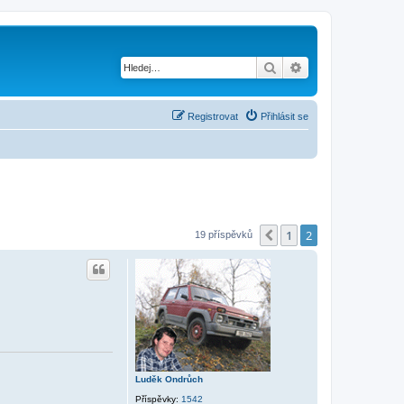
Hledat
Pokročilé hledání
Registrovat
Přihlásit se
1
2
Předchozí
19 příspěvků
Luděk Ondrůch
Příspěvky:
1542