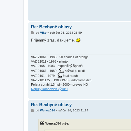
Re: Bechyně ohlasy
P
od
Viko
»
sob čer 03, 2023 23:59
ř
í
Príjemný zraz, ďakujeme.
s
p
ě
v
e
VAZ 21061 - 1986 - 50 shades of orange
k
VAZ 21011 - 1976 - plyňák
VAZ 2105 - 1983 - expedičný špeciál
VAZ 21061 - 1980 -
zožrali ju oxidi
VAZ 2101 - 1979 -
fatal crash
VAZ 21011 2x - 1980/1976 - adoptívne deti
Felicia combi 1,3mpi - 2000 - prevoz ND
Repliky koncoviek výfuku
Re: Bechyně ohlasy
P
od
Wenca084
»
stř čer 14, 2023 11:34
ř
í
s
Wenca084 píše:
p
ě