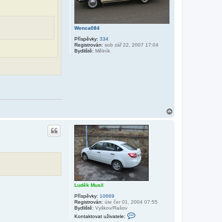
i
v
a
t
e
Wenca084
l
e
Příspěvky:
334
V
Registrován:
sob zář 22, 2007 17:04
i
Bydliště:
Mělník
k
o
N
a
h
o
r
u
Luděk Musil
Příspěvky:
10669
Registrován:
úte čer 01, 2004 07:55
Bydliště:
Vyškov/Rašov
K
Kontaktovat uživatele:
o