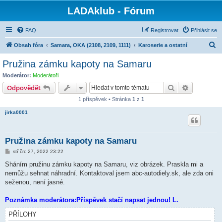
LADAklub - Fórum
FAQ
Registrovat
Přihlásit se
H
Obsah fóra
Samara, OKA (2108, 2109, 1111)
Karoserie a ostatní
l
Pružina zámku kapoty na Samaru
e
Moderátor:
Moderátoři
d
Hledat
Pokročilé 
Odpovědět
a
1 příspěvek • Stránka
1
z
1
t
jirka0001
Pružina zámku kapoty na Samaru
P
stř črc 27, 2022 23:22
ř
í
Sháním pružinu zámku kapoty na Samaru, viz obrázek. Praskla mi a
s
nemůžu sehnat náhradní. Kontaktoval jsem abc-autodiely.sk, ale zda oni
p
ě
seženou, není jasné.
v
e
k
Poznámka moderátora:Příspěvek stačí napsat jednou! L.
PŘÍLOHY