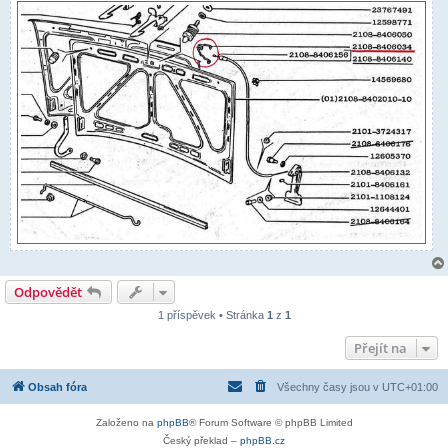
Odpovědět
1 příspěvek • Stránka
1
z
1
Přejít na
Obsah fóra
Všechny časy jsou v
UTC+01:00
Založeno na
phpBB
® Forum Software © phpBB Limited
Český překlad –
phpBB.cz