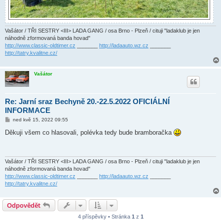
Vašátor / TŘI SESTRY <III> LADA GANG / osa Brno - Plzeň / cituji "ladaklub je jen
náhodně zformovaná banda hovad"
http://www.classic-oldtimer.cz
_______
http://ladaauto.wz.cz
_______
http://tatry.kvalitne.cz/
Vašátor
Re: Jarní sraz Bechyně 20.-22.5.2022 OFICIÁLNÍ
INFORMACE
P
ned kvě 15, 2022 09:55
ř
í
Děkuji všem co hlasovali, polévka tedy bude bramboračka
s
p
ě
v
e
Vašátor / TŘI SESTRY <III> LADA GANG / osa Brno - Plzeň / cituji "ladaklub je jen
k
náhodně zformovaná banda hovad"
http://www.classic-oldtimer.cz
_______
http://ladaauto.wz.cz
_______
http://tatry.kvalitne.cz/
Odpovědět
4 příspěvky • Stránka
1
z
1