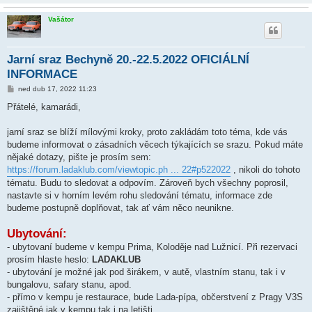
Vašátor
Jarní sraz Bechyně 20.-22.5.2022 OFICIÁLNÍ
INFORMACE
P
ned dub 17, 2022 11:23
ř
í
Přátelé, kamarádi,
s
p
ě
jarní sraz se blíží mílovými kroky, proto zakládám toto téma, kde vás
v
budeme informovat o zásadních věcech týkajících se srazu. Pokud máte
e
k
nějaké dotazy, pište je prosím sem:
https://forum.ladaklub.com/viewtopic.ph ... 22#p522022
, nikoli do tohoto
tématu. Budu to sledovat a odpovím. Zároveň bych všechny poprosil,
nastavte si v horním levém rohu sledování tématu, informace zde
budeme postupně doplňovat, tak ať vám něco neunikne.
Ubytování:
- ubytovaní budeme v kempu Prima, Koloděje nad Lužnicí. Při rezervaci
prosím hlaste heslo:
LADAKLUB
- ubytování je možné jak pod širákem, v autě, vlastním stanu, tak i v
bungalovu, safary stanu, apod.
- přímo v kempu je restaurace, bude Lada-pípa, občerstvení z Pragy V3S
zajištěné jak v kempu tak i na letišti