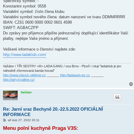
Specificky symbol: -
Konstantni symbol: 0558
Variabilní symbol: číslo člena klubu
Variabilni symbol nového člena: datum narození ve tvaru DDMMRRRR
IBAN: CZ61 0600 0000 0002 0601 4598
SWIFT: AGBACZPP
Do zprávy pro příjemce připište jednoznačný doplňující identifikátor Vaší
platby, nejlépe Vaše jméno a příjmení.
Veškeré informace o členství najdete zde:
http://www.ladaklub.com/
Vašátor / TŘI SESTRY <III> LADA GANG / osa Brno - Plzeň / cituji "ladaklub je jen
náhodně zformovaná banda hovad"
http://www.classic-oldtimer.cz
_______
http://ladaauto.wz.cz
_______
http://tatry.kvalitne.cz/
Vašátor
Re: Jarní sraz Bechyně 20.-22.5.2022 OFICIÁLNÍ
INFORMACE
P
stř dub 27, 2022 20:11
ř
Menu polní kuchyně Praga V3S:
í
s