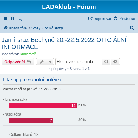
LADAklub - Fórum
FAQ
Registrovat
Přihlásit se
H
Obsah fóra
Srazy
Velké srazy
l
Jarní sraz Bechyně 20.-22.5.2022 OFICIÁLNÍ
e
INFORMACE
d
Moderátor:
Moderátoři
a
Hledat
Pokročilé 
Odpovědět
t
4 příspěvky • Stránka
1
z
1
Hlasuji pro sobotní polévku
Anketa končí za pát kvě 27, 2022 20:13
- bramboračka
61%
11
- fazolačka
39%
7
Celkem hlasů:
18