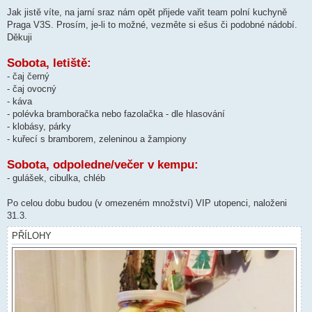
p
ě
Jak jistě víte, na jarní sraz nám opět přijede vařit team polní kuchyně
v
Praga V3S. Prosím, je-li to možné, vezměte si ešus či podobné nádobí.
e
k
Děkuji
Sobota, letiště:
- čaj černý
- čaj ovocný
- káva
- polévka bramboračka nebo fazolačka - dle hlasování
- klobásy, párky
- kuřecí s bramborem, zeleninou a žampiony
Sobota, odpoledne/večer v kempu:
- gulášek, cibulka, chléb
Po celou dobu budou (v omezeném množství) VIP utopenci, naloženi
31.3.
PŘÍLOHY