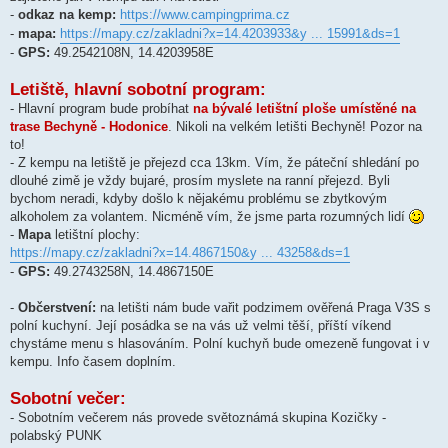
-
odkaz na kemp:
https://www.campingprima.cz
-
mapa:
https://mapy.cz/zakladni?x=14.4203933&y ... 15991&ds=1
-
GPS:
49.2542108N, 14.4203958E
Letiště, hlavní sobotní program:
- Hlavní program bude probíhat
na bývalé letištní ploše umístěné na
trase Bechyně - Hodonice
. Nikoli na velkém letišti Bechyně! Pozor na
to!
- Z kempu na letiště je přejezd cca 13km. Vím, že páteční shledání po
dlouhé zimě je vždy bujaré, prosím myslete na ranní přejezd. Byli
bychom neradi, kdyby došlo k nějakému problému se zbytkovým
alkoholem za volantem. Nicméně vím, že jsme parta rozumných lidí
-
Mapa
letištní plochy:
https://mapy.cz/zakladni?x=14.4867150&y ... 43258&ds=1
-
GPS:
49.2743258N, 14.4867150E
-
Občerstvení:
na letišti nám bude vařit podzimem ověřená Praga V3S s
polní kuchyní. Její posádka se na vás už velmi těší, příští víkend
chystáme menu s hlasováním. Polní kuchyň bude omezeně fungovat i v
kempu. Info časem doplním.
Sobotní večer:
- Sobotním večerem nás provede světoznámá skupina Kozičky -
polabský PUNK