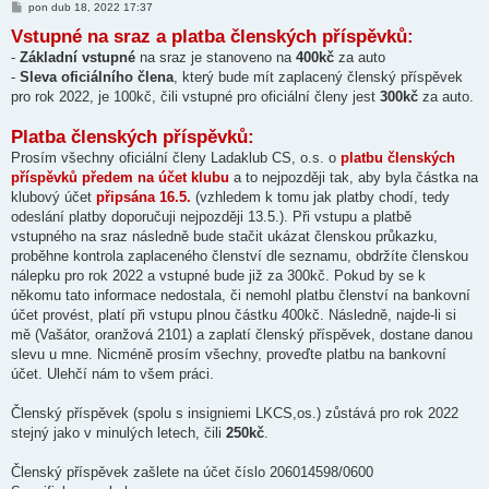
P
pon dub 18, 2022 17:37
ř
Vstupné na sraz a platba členských příspěvků:
í
s
-
Základní vstupné
na sraz je stanoveno na
400kč
za auto
p
ě
-
Sleva oficiálního člena
, který bude mít zaplacený členský příspěvek
v
pro rok 2022, je 100kč, čili vstupné pro oficiální členy jest
300kč
za auto.
e
k
Platba členských příspěvků:
Prosím všechny oficiální členy Ladaklub CS, o.s. o
platbu členských
příspěvků předem na účet klubu
a to nejpozději tak, aby byla částka na
klubový účet
připsána 16.5.
(vzhledem k tomu jak platby chodí, tedy
odeslání platby doporučuji nejpozději 13.5.). Při vstupu a platbě
vstupného na sraz následně bude stačit ukázat členskou průkazku,
proběhne kontrola zaplaceného členství dle seznamu, obdržíte členskou
nálepku pro rok 2022 a vstupné bude již za 300kč. Pokud by se k
někomu tato informace nedostala, či nemohl platbu členství na bankovní
účet provést, platí při vstupu plnou částku 400kč. Následně, najde-li si
mě (Vašátor, oranžová 2101) a zaplatí členský příspěvek, dostane danou
slevu u mne. Nicméně prosím všechny, proveďte platbu na bankovní
účet. Ulehčí nám to všem práci.
Členský příspěvek (spolu s insigniemi LKCS,os.) zůstává pro rok 2022
stejný jako v minulých letech, čili
250kč
.
Členský příspěvek zašlete na účet číslo 206014598/0600