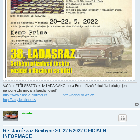
Vašátor / TŘI SESTRY <III> LADA GANG / osa Brno - Plzeň / cituji "ladaklub je jen
náhodně zformovaná banda hovad"
http://www.classic-oldtimer.cz
_______
http://ladaauto.wz.cz
_______
http://tatry.kvalitne.cz/
Vašátor
Re: Jarní sraz Bechyně 20.-22.5.2022 OFICIÁLNÍ
INFORMACE