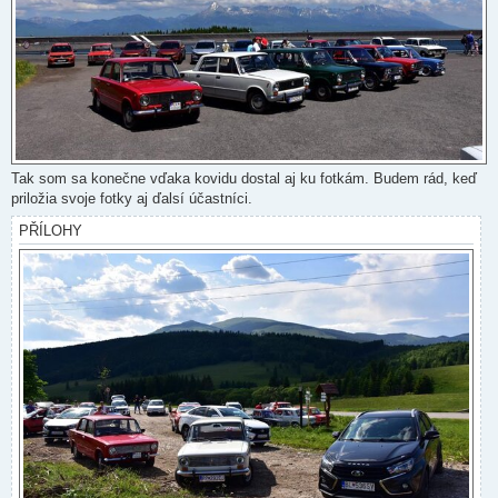
Tak som sa konečne vďaka kovidu dostal aj ku fotkám. Budem rád, keď
priložia svoje fotky aj ďalsí účastníci.
PŘÍLOHY