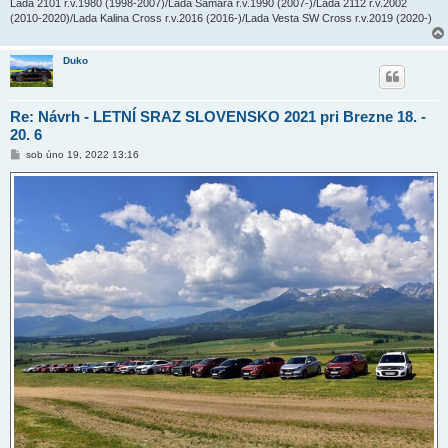
Lada 2101 r.v.1980 (1998-2007)/Lada Samara r.v.1990 (2007-)/Lada 2112 r.v.2002
(2010-2020)/Lada Kalina Cross r.v.2016 (2016-)/Lada Vesta SW Cross r.v.2019 (2020-)
Duko
Re: Návrh - LETNÍ SRAZ SLOVENSKO 2021 pri Brezne 18. -
20. 6
P
sob úno 19, 2022 13:16
ř
í
s
p
ě
v
e
k