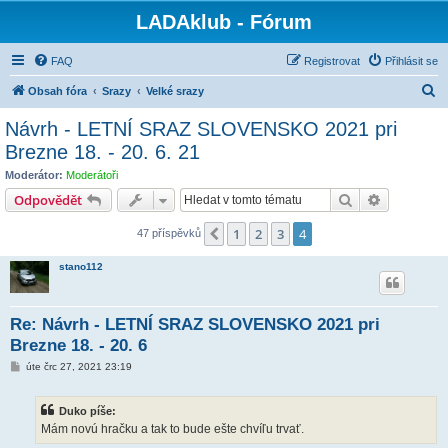
LADAklub - Fórum
FAQ
Registrovat
Přihlásit se
H
Obsah fóra
Srazy
Velké srazy
l
Návrh - LETNÍ SRAZ SLOVENSKO 2021 pri
e
Brezne 18. - 20. 6. 21
d
Moderátor:
Moderátoři
a
Hledat
Pokročilé 
Odpovědět
t
1
2
3
4
Předchozí
47 příspěvků
stano112
Re: Návrh - LETNÍ SRAZ SLOVENSKO 2021 pri
Brezne 18. - 20. 6
P
úte črc 27, 2021 23:19
ř
í
s
Duko píše:
p
ě
Mám novú hračku a tak to bude ešte chvíľu trvať.
v