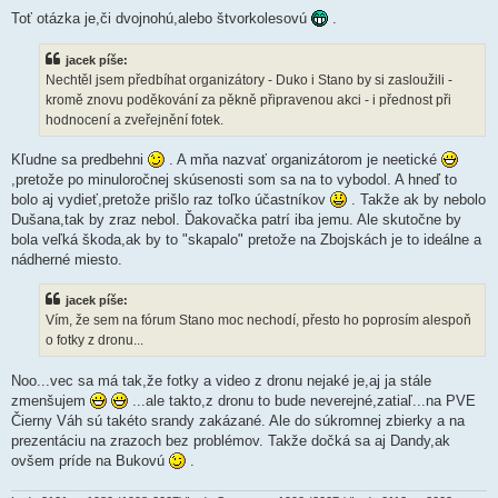
e
k
Toť otázka je,či dvojnohú,alebo štvorkolesovú
.
jacek píše:
Nechtěl jsem předbíhat organizátory - Duko i Stano by si zasloužili -
kromě znovu poděkování za pěkně připravenou akci - i přednost při
hodnocení a zveřejnění fotek.
Kľudne sa predbehni
. A mňa nazvať organizátorom je neetické
,pretože po minuloročnej skúsenosti som sa na to vybodol. A hneď to
bolo aj vydieť,pretože prišlo raz toľko účastníkov
. Takže ak by nebolo
Dušana,tak by zraz nebol. Ďakovačka patrí iba jemu. Ale skutočne by
bola veľká škoda,ak by to "skapalo" pretože na Zbojskách je to ideálne a
nádherné miesto.
jacek píše:
Vím, že sem na fórum Stano moc nechodí, přesto ho poprosím alespoň
o fotky z dronu...
Noo...vec sa má tak,že fotky a video z dronu nejaké je,aj ja stále
zmenšujem
...ale takto,z dronu to bude neverejné,zatiaľ...na PVE
Čierny Váh sú takéto srandy zakázané. Ale do súkromnej zbierky a na
prezentáciu na zrazoch bez problémov. Takže dočká sa aj Dandy,ak
ovšem príde na Bukovú
.