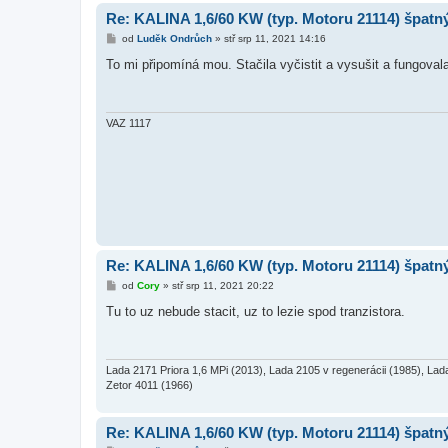
Re: KALINA 1,6/60 KW (typ. Motoru 21114) špat
P
od
Luděk Ondrůch
»
stř srp 11, 2021 14:16
ř
í
To mi připomíná mou. Stačila vyčistit a vysušit a fungovala
s
p
ě
v
e
VAZ 1117
k
Re: KALINA 1,6/60 KW (typ. Motoru 21114) špat
P
od
Cory
»
stř srp 11, 2021 20:22
ř
í
Tu to uz nebude stacit, uz to lezie spod tranzistora.
s
p
ě
v
e
Lada 2171 Priora 1,6 MPi (2013), Lada 2105 v regenerácii (1985), Lad
k
Zetor 4011 (1966)
Re: KALINA 1,6/60 KW (typ. Motoru 21114) špat