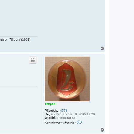
Simson 70 ccm (1989),
N
a
h
o
r
u
Teepee
Příspěvky:
4378
Registrován:
čtv bře 10, 2005 13:20
Bydliště:
Praha západ
K
Kontaktovat uživatele:
o
n
N
t
a