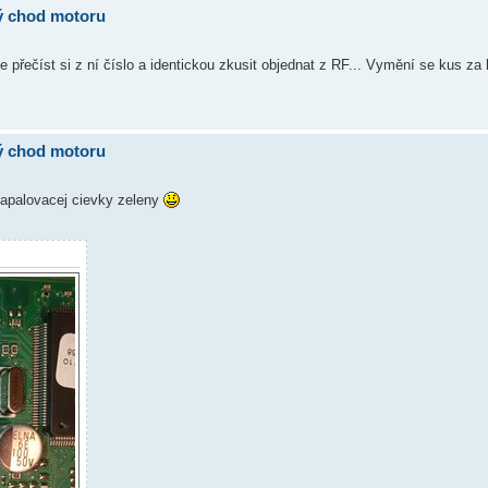
ný chod motoru
 přečíst si z ní číslo a identickou zkusit objednat z RF... Vymění se kus za 
ný chod motoru
 zapalovacej cievky zeleny