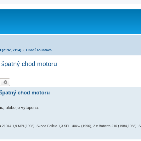
m
I (2192, 2194)
Hnací soustava
 špatný chod motoru
Hledat
Pokročilé hledání
 špatný chod motoru
ic, alebo je vytopena.
a 21044 1,9 MPi (1998), Škoda Felícia 1,3 SPi - 40kw (1996), 2 x Babetta 210 (1984,1988), 