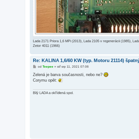
Lada 2171 Priora 1,6 MPi (2013), Lada 2105 v regenerácii (1985), Lad
Zetor 4011 (1966)
Re: KALINA 1,6/60 KW (typ. Motoru 21114) špat
P
od
Teepee
»
stř srp 11, 2021 07:06
ř
í
Zelená je barva současnosti, nebo ne?
s
Corymu opět:
p
ě
v
e
Bílý LADA a okřídlená spol.
k