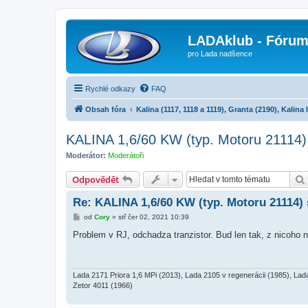
LADAklub - Fóru
pro Lada nadšence
Rychlé odkazy
FAQ
Obsah fóra
Kalina (1117, 1118 a 1119), Granta (2190), Kalina I
KALINA 1,6/60 KW (typ. Motoru 21114)
Moderátor:
Moderátoři
Odpovědět
Re: KALINA 1,6/60 KW (typ. Motoru 21114)
P
od
Cory
»
stř čer 02, 2021 10:39
ř
í
Problem v RJ, odchadza tranzistor. Bud len tak, z nicoho n
s
p
ě
v
e
Lada 2171 Priora 1,6 MPi (2013), Lada 2105 v regenerácii (1985), Lad
k
Zetor 4011 (1966)