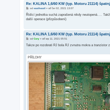
Re: KALINA 1,6/60 KW (typ. Motoru 21114) špat
P
od
vasilvasil
»
stř čer 02, 2021 13:07
ř
í
Řídící jednotka suchá zaprašená nikdy neutopená..... Takže
s
další operace (přizpůsobení)
p
ě
v
e
k
Re: KALINA 1,6/60 KW (typ. Motoru 21114) špat
P
od
Cory
»
stř srp 11, 2021 05:51
ř
í
Takze po rozobrati RJ bola RJ zvnutra mokra a tranzistor
s
p
ě
v
PŘÍLOHY
e
k