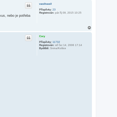
h
vasilvasil
o
r
Příspěvky:
23
Registrován:
pát říj 09, 2015 10:25
u
kus, nebo je potřeba
N
a
h
Cory
o
r
Příspěvky:
11732
Registrován:
stř čer 14, 2006 17:14
u
Bydliště:
Snina/Košice