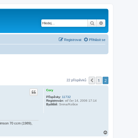
Hledat
Pokročilé hledání
Registrovat
Přihlásit se
1
2
Předchozí
22 příspěvků
Cory
Příspěvky:
11732
Registrován:
stř čer 14, 2006 17:14
Bydliště:
Snina/Košice
Simson 70 ccm (1989),
N
a