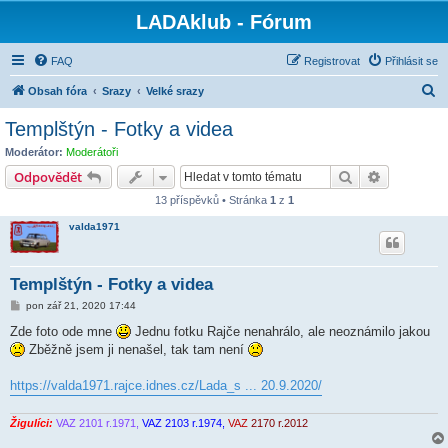
LADAklub - Fórum
FAQ
Registrovat
Přihlásit se
H
Obsah fóra
Srazy
Velké srazy
l
Templštýn - Fotky a videa
e
Moderátor:
Moderátoři
d
Hledat
Pokročilé 
Odpovědět
a
13 příspěvků • Stránka
1
z
1
t
valda1971
Templštýn - Fotky a videa
P
pon zář 21, 2020 17:44
ř
í
Zde foto ode mne
Jednu fotku Rajče nenahrálo, ale neoznámilo jakou
s
Zběžně jsem ji nenašel, tak tam není
p
ě
v
https://valda1971.rajce.idnes.cz/Lada_s ... 20.9.2020/
e
k
Žigulíci:
VAZ 2101 r.1971,
VAZ 2103 r.1974,
VAZ
2170 r.2012