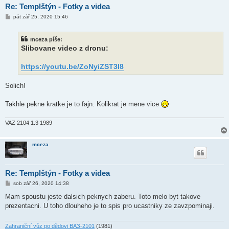
Re: Templštýn - Fotky a videa
P
pát zář 25, 2020 15:46
ř
í
s
mceza píše:
p
ě
Slibovane video z dronu:
v
e
k
https://youtu.be/ZoNyiZST3I8
Solich!
Takhle pekne kratke je to fajn. Kolikrat je mene vice
VAZ 2104 1.3 1989
mceza
Re: Templštýn - Fotky a videa
P
sob zář 26, 2020 14:38
ř
í
Mam spoustu jeste dalsich peknych zaberu. Toto melo byt takove
s
prezentacni. U toho dlouheho je to spis pro ucastniky ze zavzpominaji.
p
ě
v
e
Zahraniční vůz po dědovi ВАЗ-2101
(1981)