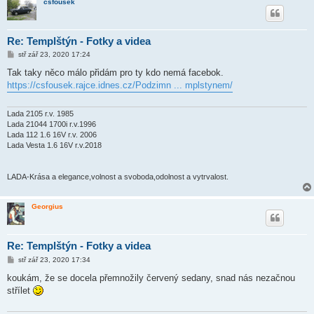
csfousek
Re: Templštýn - Fotky a videa
P
stř zář 23, 2020 17:24
ř
í
Tak taky něco málo přidám pro ty kdo nemá facebok.
s
https://csfousek.rajce.idnes.cz/Podzimn ... mplstynem/
p
ě
v
e
Lada 2105 r.v. 1985
k
Lada 21044 1700i r.v.1996
Lada 112 1.6 16V r.v. 2006
Lada Vesta 1.6 16V r.v.2018
LADA-Krása a elegance,volnost a svoboda,odolnost a vytrvalost.
Georgius
Re: Templštýn - Fotky a videa
P
stř zář 23, 2020 17:34
ř
í
koukám, že se docela přemnožily červený sedany, snad nás nezačnou
s
střílet
p
ě
v