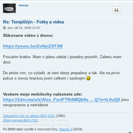
mceza
Re: Templštýn - Fotky a videa
P
pon zář 21, 2020 21:07
ř
Slibovane video z dronu:
í
s
p
https://youtu.be/ZoNyiZST3I8
ě
v
e
k
Prozatim kratke. Mam v planu udelat i poradny prostrih. Zaberu mam
dost.
Do priste vim, co vyladit, at neni obraz prepaleny a tak. Ale na prvni
pokus s novou hrackou jsem celkem i spokojen
Veskere moje mobilovky naleznete zde:
https://1drv.ms/u/s!Alcv_FzolFTRr6MQk9u ... Q?e=tL0uQ8
jsou
neupravene a netridene.
Zahraniční vůz po dědovi ВАЗ-2101
(1981)
Zimní pomsta ВАЗ-2101
(1974) - uz neni muj...
Auto na zimu Бумер E90 (2006) - uz neni muj...
Po BMW dalsi vozidlo z mocnosti Osy:
Mazda 3
(2019)