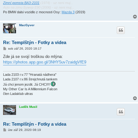
k
Zimní pomsta ВАЗ-2101
(1974) - uz neni muj...
Auto na zimu Бумер E90 (2006) - uz neni muj...
Po BMW dalsi vozidlo z mocnosti Osy:
Mazda 3
(2019)
MacGyver
Re: Templštýn - Fotky a videa
P
sob zář 26, 2020 18:17
ř
í
Zde já se svojí troškou do mlýna:
s
https://photos.app.goo.gl/3NHY5uv7zaidgVfE9
p
ě
v
e
Lada 2103 r.v.77 "Hranatá nádhera"
k
Lada 2107 r.v.86 štrejchnutá tankem
Já chci jenom jezdit. Já CHCI!!!
My Other Car Is A Millennium Falcon
člen Ladaklub ultras
Luděk Musil
Re: Templštýn - Fotky a videa
P
úte zář 29, 2020 08:19
ř
í