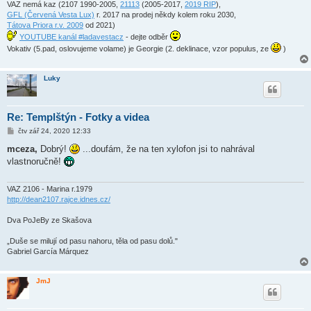
e
VAZ nemá kaz (2107 1990-2005,
21113
(2005-2017,
2019 RIP
),
k
GFL (Červená Vesta Lux)
r. 2017 na prodej někdy kolem roku 2030,
Tátova Priora r.v. 2009
od 2021)
YOUTUBE kanál #ladavestacz
- dejte odběr
Vokativ (5.pad, oslovujeme volame) je Georgie (2. deklinace, vzor populus, ze
)
Luky
Re: Templštýn - Fotky a videa
P
čtv zář 24, 2020 12:33
ř
í
mceza,
Dobrý!
...doufám, že na ten xylofon jsi to nahrával
s
vlastnoručně!
p
ě
v
e
VAZ 2106 - Marina r.1979
k
http://dean2107.rajce.idnes.cz/
Dva PoJeBy ze Skašova
„Duše se milují od pasu nahoru, těla od pasu dolů."
Gabriel García Márquez
JmJ