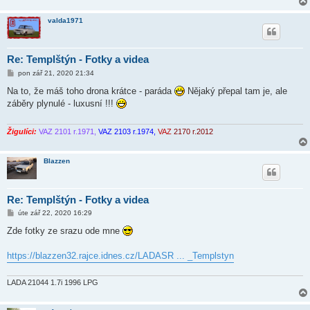
valda1971
Re: Templštýn - Fotky a videa
P
pon zář 21, 2020 21:34
ř
í
Na to, že máš toho drona krátce - paráda
Nějaký přepal tam je, ale
s
záběry plynulé - luxusní !!!
p
ě
v
e
Žigulíci:
VAZ 2101 r.1971,
VAZ 2103 r.1974,
VAZ
2170 r.2012
k
Blazzen
Re: Templštýn - Fotky a videa
P
úte zář 22, 2020 16:29
ř
í
Zde fotky ze srazu ode mne
s
p
ě
https://blazzen32.rajce.idnes.cz/LADASR ... _Templstyn
v
e
k
LADA 21044 1.7i 1996 LPG