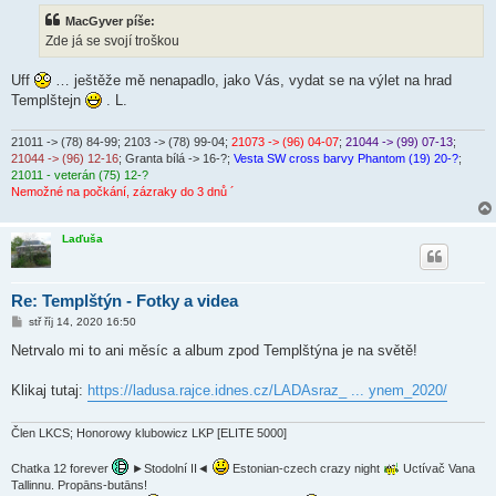
s
MacGyver píše:
p
ě
Zde já se svojí troškou
v
e
k
Uff
… ještěže mě nenapadlo, jako Vás, vydat se na výlet na hrad
Templštejn
. L.
21011 -> (78) 84-99
; 2103 -> (78) 99-04;
21073 -> (96) 04-07
;
21044 -> (99) 07-13
;
21044 -> (96) 12-16
; Granta bílá -> 16-?;
Vesta SW cross barvy Phantom (19) 20-?
;
21011 - veterán (75) 12-?
Nemožné na počkání, zázraky do 3 dnů ´
Laďuša
Re: Templštýn - Fotky a videa
P
stř říj 14, 2020 16:50
ř
í
Netrvalo mi to ani měsíc a album zpod Templštýna je na světě!
s
p
ě
Klikaj tutaj:
https://ladusa.rajce.idnes.cz/LADAsraz_ ... ynem_2020/
v
e
k
Člen LKCS; Honorowy klubowicz LKP [ELITE 5000]
Chatka 12 forever
►Stodolní II◄
Estonian-czech crazy night
Uctívač Vana
Tallinnu. Propāns-butāns!