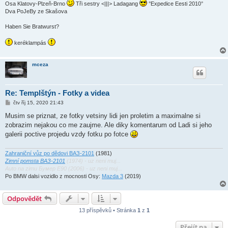
Osa Klatovy-Plzeň-Brno
Tři sestry <|||> Ladagang
°Expedice Eesti 2010°
Dva PoJeBy ze Skašova
Haben Sie Bratwurst?
keréklampás
mceza
Re: Templštýn - Fotky a videa
P
čtv říj 15, 2020 21:43
ř
í
Musim se priznat, ze fotky vetsiny lidi jen proletim a maximalne si
s
zobrazim nejakou co me zaujme. Ale diky komentarum od Ladi si jeho
p
ě
galerii poctive projedu vzdy fotku po fotce
v
e
k
Zahraniční vůz po dědovi ВАЗ-2101
(1981)
Zimní pomsta ВАЗ-2101
(1974) - uz neni muj...
Auto na zimu Бумер E90 (2006) - uz neni muj...
Po BMW dalsi vozidlo z mocnosti Osy:
Mazda 3
(2019)
Odpovědět
13 příspěvků • Stránka
1
z
1
Přejít na