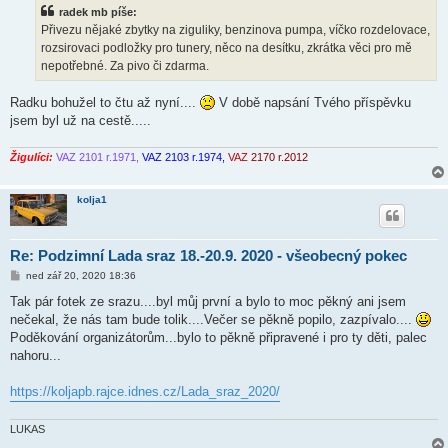
s
radek mb píše:
p
ě
Přivezu nějaké zbytky na ziguliky, benzinova pumpa, víčko rozdelovace,
v
rozsirovaci podložky pro tunery, něco na desítku, zkrátka věci pro mě
e
k
nepotřebné. Za pivo či zdarma.
Radku bohužel to čtu až nyní....
V době napsání Tvého příspěvku
jsem byl už na cestě.....
Žigulíci:
VAZ 2101 r.1971,
VAZ 2103 r.1974,
VAZ
2170 r.2012
kolja1
Re: Podzimní Lada sraz 18.-20.9. 2020 - všeobecný pokec
P
ned zář 20, 2020 18:36
ř
í
Tak pár fotek ze srazu....byl můj první a bylo to moc pěkný ani jsem
s
nečekal, že nás tam bude tolik....Večer se pěkně popilo, zazpívalo....
p
ě
Poděkování organizátorům...bylo to pěkně připravené i pro ty děti, palec
v
nahoru...
e
k
https://koljapb.rajce.idnes.cz/Lada_sraz_2020/
LUKAS