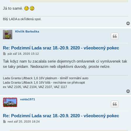
k
Já to samé.
Bílý LADA a okřídlená spol.
Křečík Barbuška
Re: Podzimní Lada sraz 18.-20.9. 2020 - všeobecný pokec
P
pát zář 18, 2020 15:12
ř
í
Tak kdyz nam tu zacalala serie dojemnych omluvenek ci vymluvenek tak
s
se taky pridam. Nedorazim neb objektivni duvody, proste nelze.
p
ě
v
e
Lada Granta Liftback 1,6 16V platinum - téměř normální auto
k
Lada Granta Liftback 1,6 16V bílá - necháme se překvapit
ex VAZ 2105, VAZ 2104, VAZ 2107, VAZ 1117
valda1971
Re: Podzimní Lada sraz 18.-20.9. 2020 - všeobecný pokec
P
ned zář 20, 2020 18:24
ř
í