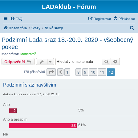
LADAklub - Fórum
FAQ
Registrovat
Přihlásit se
H
Obsah fóra
Srazy
Velké srazy
l
Podzimní Lada sraz 18.-20.9. 2020 - všeobecný
e
pokec
d
Moderátor:
Moderátoři
a
Hledat
Pokročilé 
Odpovědět
t
Stránka
12
z
12
1
8
9
10
11
12
Předchozí
178 příspěvků
…
Podzimní sraz navštívím
Anketa končí za čtv zář 17, 2020 21:13
Ano
5%
2
Ano a přespím
61%
23
Ne