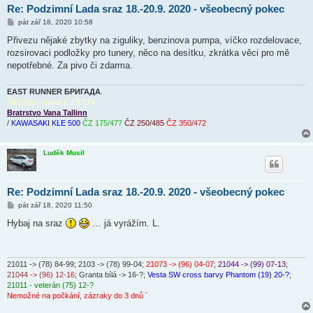
Re: Podzimní Lada sraz 18.-20.9. 2020 - všeobecný pokec
P
pát zář 18, 2020 10:58
ř
í
Přivezu nějaké zbytky na ziguliky, benzinova pumpa, víčko rozdelovace,
s
rozsirovaci podložky pro tunery, něco na desítku, zkrátka věci pro mě
p
ě
nepotřebné. Za pivo či zdarma.
v
e
k
EAST RUNNER БРИГАДА
.
ŠKODA Octavia II 1,9 TDi
Bratrstvo Vana Tallinn
/
KAWASAKI KLE 500
ČZ 175/477
ČZ 250/485
ČZ 350/472
Luděk Musil
Re: Podzimní Lada sraz 18.-20.9. 2020 - všeobecný pokec
P
pát zář 18, 2020 11:50
ř
í
Hybaj na sraz
… já vyrážím. L.
s
p
ě
v
e
21011 -> (78) 84-99
; 2103 -> (78) 99-04;
21073 -> (96) 04-07
;
21044 -> (99) 07-13
;
k
21044 -> (96) 12-16
; Granta bílá -> 16-?;
Vesta SW cross barvy Phantom (19) 20-?
;
21011 - veterán (75) 12-?
Nemožné na počkání, zázraky do 3 dnů ´