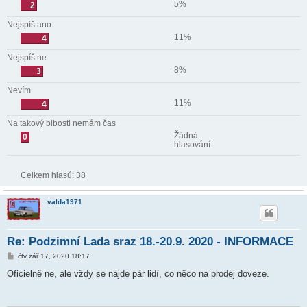
5%
2
Nejspíš ano
11%
4
Nejspíš ne
8%
3
Nevím
11%
4
Na takový blbosti nemám čas
Žádná
0
hlasování
Celkem hlasů:
38
valda1971
Re: Podzimní Lada sraz 18.-20.9. 2020 - INFORMACE
P
čtv zář 17, 2020 18:17
ř
í
Oficielně ne, ale vždy se najde pár lidí, co něco na prodej doveze.
s
p
ě
v