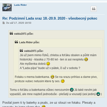
Lada Rider
Re: Podzimní Lada sraz 18.-20.9. 2020 - všeobecný pokec
P
čtv zář 17, 2020 18:53
ř
í
s
valda1971 píše:
p
ě
v
Lada Rider píše:
e
k
valda1971 píše:
Já už jsem mimo řízků, chleba a foťáku sbalen a půlitr mám
historický - klasika z 70-80 let - ten si asi nespletu
Ale myšlenka dobrá
A "Lada-pípa" bude už v pátek, či až v sobotu ?
Fotaku s mema baterkama.
Se na srazu prihlas a dame pivo,
protoze vubec netusim ktere ty ses.
Tomu o foťáku a baterkama vůbec nerozumím
Já také nevím jak
vypadáš, ale mne najdeš jednoduše - plešatý a vousatý (asi jediný
)
Posilal jsem ti ty baterky a psals, ze uz slouzi ve fotaku. Plesaty a
vousaty, to jsme skoro dva.