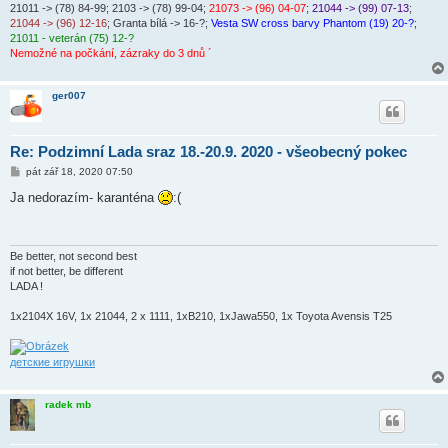
e
21011 -> (78) 84-99
; 2103 -> (78) 99-04;
21073 -> (96) 04-07
;
21044 -> (99) 07-13
;
k
21044 -> (96) 12-16
; Granta bílá -> 16-?;
Vesta SW cross barvy Phantom (19) 20-?
;
21011 - veterán (75) 12-?
Nemožné na počkání, zázraky do 3 dnů ´
ger007
Re: Podzimní Lada sraz 18.-20.9. 2020 - všeobecný pokec
P
pát zář 18, 2020 07:50
ř
í
Ja nedorazím- karanténa
:(
s
p
ě
v
e
Be better, not second best
k
if not better, be different
LADA !
1x2104X 16V, 1x 21044, 2 x 1111, 1xB210, 1xJawa550, 1x Toyota Avensis T25
детские игрушки
radek mb