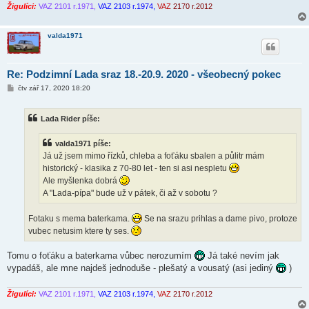
e
Žigulíci:
VAZ 2101 r.1971,
VAZ 2103 r.1974,
VAZ
2170 r.2012
k
valda1971
Re: Podzimní Lada sraz 18.-20.9. 2020 - všeobecný pokec
P
čtv zář 17, 2020 18:20
ř
í
s
Lada Rider píše:
p
ě
v
valda1971 píše:
e
k
Já už jsem mimo řízků, chleba a foťáku sbalen a půlitr mám
historický - klasika z 70-80 let - ten si asi nespletu
Ale myšlenka dobrá
A "Lada-pípa" bude už v pátek, či až v sobotu ?
Fotaku s mema baterkama.
Se na srazu prihlas a dame pivo, protoze
vubec netusim ktere ty ses.
Tomu o foťáku a baterkama vůbec nerozumím
Já také nevím jak
vypadáš, ale mne najdeš jednoduše - plešatý a vousatý (asi jediný
)
Žigulíci:
VAZ 2101 r.1971,
VAZ 2103 r.1974,
VAZ
2170 r.2012