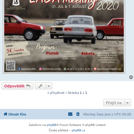
Odpovědět
1 příspěvek • Stránka
1
z
1
Přejít na
Obsah fóra
Všechny časy jsou v
UTC+01:00
Založeno na
phpBB
® Forum Software © phpBB Limited
Český překlad –
phpBB.cz