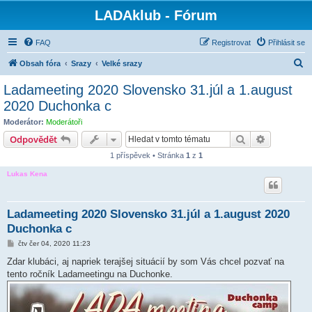
LADAklub - Fórum
FAQ
Registrovat
Přihlásit se
H
Obsah fóra
Srazy
Velké srazy
l
Ladameeting 2020 Slovensko 31.júl a 1.august
e
2020 Duchonka c
d
Moderátor:
Moderátoři
a
Hledat
Pokročilé 
Odpovědět
t
1 příspěvek • Stránka
1
z
1
Lukas Kena
Ladameeting 2020 Slovensko 31.júl a 1.august 2020
Duchonka c
P
čtv čer 04, 2020 11:23
ř
í
Zdar klubáci, aj napriek terajšej situácií by som Vás chcel pozvať na
s
tento ročník Ladameetingu na Duchonke.
p
ě
v
e
k