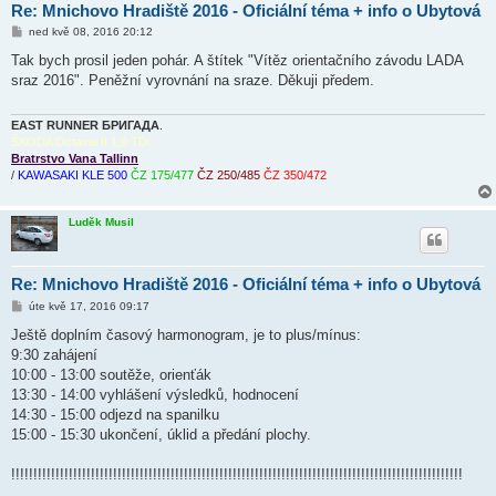
Re: Mnichovo Hradiště 2016 - Oficiální téma + info o Ubytová
P
ned kvě 08, 2016 20:12
ř
í
Tak bych prosil jeden pohár. A štítek "Vítěz orientačního závodu LADA
s
sraz 2016". Peněžní vyrovnání na sraze. Děkuji předem.
p
ě
v
e
EAST RUNNER БРИГАДА
.
k
ŠKODA Octavia II 1,9 TDi
Bratrstvo Vana Tallinn
/
KAWASAKI KLE 500
ČZ 175/477
ČZ 250/485
ČZ 350/472
Luděk Musil
Re: Mnichovo Hradiště 2016 - Oficiální téma + info o Ubytová
P
úte kvě 17, 2016 09:17
ř
í
Ještě doplním časový harmonogram, je to plus/mínus:
s
9:30 zahájení
p
ě
10:00 - 13:00 soutěže, orienťák
v
13:30 - 14:00 vyhlášení výsledků, hodnocení
e
k
14:30 - 15:00 odjezd na spanilku
15:00 - 15:30 ukončení, úklid a předání plochy.
!!!!!!!!!!!!!!!!!!!!!!!!!!!!!!!!!!!!!!!!!!!!!!!!!!!!!!!!!!!!!!!!!!!!!!!!!!!!!!!!!!!!!!!!!!!!!!!!!!!!!!