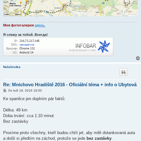
Моя фотогалерея
здесь
.
Я слежу за тобой. Всегда!
Nulašestka
Re: Mnichovo Hradiště 2016 - Oficiální téma + info o Ubytová
P
čtv kvě 19, 2016 18:00
ř
í
Ke spanilce jen doplním pár faktů:
s
p
ě
Délka: 49 km
v
Doba trvání: cca 1:10 minut
e
k
Bez zastávky
Prosíme proto všechny, kteří budou chtít jet, aby měli dotankovaná auta
a došli si předtím na záchod, protože se jede
bez zastávky
.