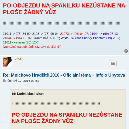
PO ODJEZDU NA SPANILKU NEZŮSTANE NA
PLOŠE ŽÁDNÝ VŮZ
!!!!!!!!!!!!!!!!!!!!!!!!!!!!!!!!!!!!!!!!!!!!!!!!!!!!!!!!!!!!!!!!!!!!!!!!!!!!!!!!!!!!!!!!!!!!!!!!!!!!!!
21011 -> (78) 84-99
; 2103 -> (78) 99-04;
21073 -> (96) 04-07
;
21044 -> (99) 07-13
;
21044 -> (96) 12-16
; Granta bílá -> 16-?;
Vesta SW cross barvy Phantom (19) 20-?
;
21011 - veterán (75) 12-?
Nemožné na počkání, zázraky do 3 dnů ´
JmJ
Re: Mnichovo Hradiště 2016 - Oficiální téma + info o Ubytová
P
úte kvě 17, 2016 09:54
ř
í
s
Luděk Musil píše:
p
ě
v
!!!!!!!!!!!!!!!!!!!!!!!!!!!!!!!!!!!!!!!!!!!!!!!!!!!!!!!!!!!!!!!!!!!!!!!!!!!!!!!!!!!!!!!!!!!!!!!!!!!!!!
e
k
PO ODJEZDU NA SPANILKU NEZŮSTANE
NA PLOŠE ŽÁDNÝ VŮZ