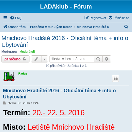
LADAklub - Fórum
FAQ
Registrovat
Přihlásit se
H
Obsah fóra
Proběhlo v minulých letech
Mnichovo Hradiště 8
l
Mnichovo Hradiště 2016 - Oficiální téma + info o
e
Ubytování
d
Moderátor:
Moderátoři
a
Hledat
Pokročilé hl
Zamčeno
t
10 příspěvků • Stránka
1
z
1
Raduz
Mnichovo Hradiště 2016 - Oficiální téma + info o
Ubytování
P
čtv bře 03, 2016 11:24
ř
Termín:
í
20.- 22. 5. 2016
s
p
ě
v
Místo:
Letiště Mnichovo Hradiště
e
k