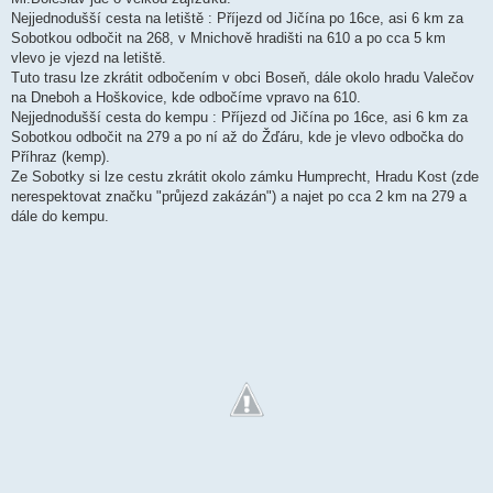
Nejjednodušší cesta na letiště : Příjezd od Jičína po 16ce, asi 6 km za
Sobotkou odbočit na 268, v Mnichově hradišti na 610 a po cca 5 km
vlevo je vjezd na letiště.
Tuto trasu lze zkrátit odbočením v obci Boseň, dále okolo hradu Valečov
na Dneboh a Hoškovice, kde odbočíme vpravo na 610.
Nejjednodušší cesta do kempu : Příjezd od Jičína po 16ce, asi 6 km za
Sobotkou odbočit na 279 a po ní až do Žďáru, kde je vlevo odbočka do
Příhraz (kemp).
Ze Sobotky si lze cestu zkrátit okolo zámku Humprecht, Hradu Kost (zde
nerespektovat značku "průjezd zakázán") a najet po cca 2 km na 279 a
dále do kempu.