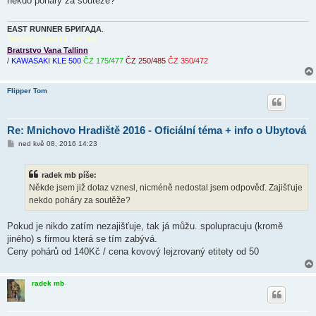
nekdo poháry za soutěže?
p
ě
v
e
EAST RUNNER БРИГАДА
.
k
ŠKODA Octavia II 1,9 TDi
Bratrstvo Vana Tallinn
/
KAWASAKI KLE 500
ČZ 175/477
ČZ 250/485
ČZ 350/472
Flipper Tom
Re: Mnichovo Hradiště 2016 - Oficiální téma + info o Ubytová
P
ned kvě 08, 2016 14:23
ř
í
s
radek mb píše:
p
ě
Někde jsem již dotaz vznesl, nicméně nedostal jsem odpověď. Zajišťuje
v
nekdo poháry za soutěže?
e
k
Pokud je nikdo zatím nezajišťuje, tak já můžu. spolupracuju (kromě
jiného) s firmou která se tím zabývá.
Ceny pohárů od 140Kč / cena kovový lejzrovaný etitety od 50
radek mb