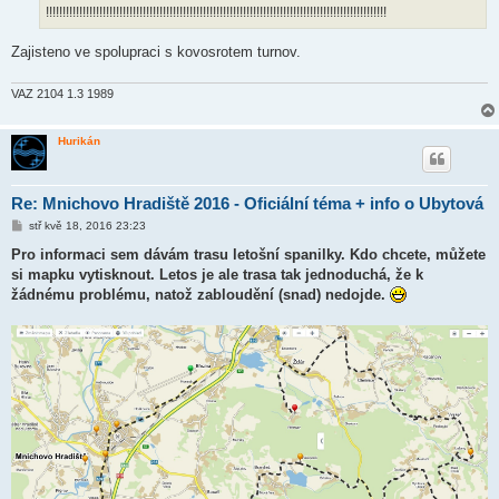
!!!!!!!!!!!!!!!!!!!!!!!!!!!!!!!!!!!!!!!!!!!!!!!!!!!!!!!!!!!!!!!!!!!!!!!!!!!!!!!!!!!!!!!!!!!!!!!!!!!!!!
Zajisteno ve spolupraci s kovosrotem turnov.
VAZ 2104 1.3 1989
Hurikán
Re: Mnichovo Hradiště 2016 - Oficiální téma + info o Ubytová
P
stř kvě 18, 2016 23:23
ř
í
Pro informaci sem dávám trasu letošní spanilky. Kdo chcete, můžete
s
si mapku vytisknout. Letos je ale trasa tak jednoduchá, že k
p
ě
žádnému problému, natož zabloudění (snad) nedojde.
v
e
k