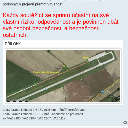
podobných projevů přemotivovanosti.
Každý soutěžící se sprintu účastní na své
vlastní riziko, odpovědnost a je povinnen dbát
své osobní bezpečnosti a bezpečnosti
ostatních.
PŘÍLOHY
Lada Granta Liftback 1,6 16V platinum - téměř normální auto
Lada Granta Liftback 1,6 16V bílá - necháme se překvapit
ex VAZ 2105, VAZ 2104, VAZ 2107, VAZ 1117