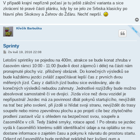
V případě krajní nepřízně počasí je tu ještě záložní varianta a sice
zkrácení té pravé části plánku, kdy by se jelo ze Srbska klasicky po
hlavní přes Skokovy a Žehrov do Žďáru. Nechť neprší.
Křečík Barbuška
Sprinty
P
čtv kvě 19, 2016 22:08
ř
í
Letošní sprintíky se pojedou na 400m, atrakce se bude konat zhruba v
s
časovém rámci 10:00 - 11:00 (bude-li dost zájemců i déle) na části nám
p
ě
pronajmuté plochy viz. přiložený obrázek. Do konečných výsledků se
v
bude každému jezdci zvlášť započítávat lepší čas z prvních dvou
e
k
měřených jízd. Časy z dalších jízd budou sice evidovány, ale do
konečných výsledků nebudou zahrnuty. Jednotlivé rozjížďky bude možno
absolvovat samostatně či ve dvojici. Jízda více než dvou vozidel je
nepřípustná! Jezdec má za povinnost dbát pokynů startujícího, nevjíždět
na trať bez jeho svolení, při jízdě si hlídat svoji stranu, nevjíždět do trasy
soupeře nebo mimo zpevněnou plochu a po projetí cíle bez zbytečného
prodlení zastavit vůz s ohledem na bezpečnost svou, soupeře a
časoměřiče v cíli. Tedy žádné smyky, rotace apod. ! Po obratu se jezdec
vydá k časoměřiči kterému sdělí identifikační údaje a na oplátku se mu
dostane informace o zajetém času a pokynu k návratu do prostoru startu.
Odjezd od časoměřiče bude probíhat poklidně bez kvílení gum a