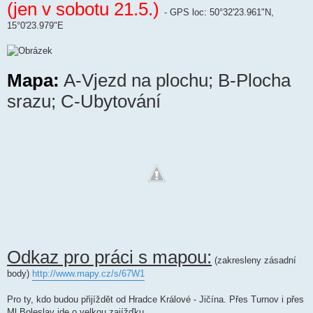
(jen v sobotu 21.5.)
- GPS loc: 50°32'23.961"N,
15°0'23.979"E
Mapa:
A-Vjezd na plochu; B-Plocha
srazu; C-Ubytování
Odkaz pro práci s mapou:
(zakresleny zásadní
body)
http://www.mapy.cz/s/67W1
Pro ty, kdo budou přijíždět od Hradce Králové - Jičína. Přes Turnov i přes
Ml.Boleslav jde o velkou zajížďku.