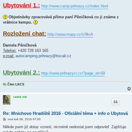
Ubytování 1.:
http://www.camp-prihrazy.cz/index.html
Objednávky zpracovává přímo paní Pěničková co ji známe z
vrátnice kempu.
Rozložení chat:
http://www.mapy.cz/s/9krA
Daniela Pěničková
Telefon:
+420 728 163 165
e-mail:
autocamping.prihrazy@tiscali.cz
Ubytování 2.:
http://www.prihrazycr.cz/?page_id=59
®; Člen LKCS
radek mb
Re: Mnichovo Hradiště 2016 - Oficiální téma + info o Ubytová
P
ned kvě 08, 2016 07:00
ř
í
Někde jsem již dotaz vznesl, nicméně nedostal jsem odpověď. Zajišťuje
s