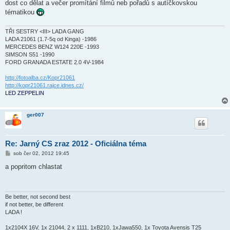
dost co dělat a večer promítání filmů neb pořadů s autíčkovskou
p
ě
tématikou
v
e
k
TŘI SESTRY <III> LADA GANG
LADA 21061 (1.7-5q od Kinga) -1986
MERCEDES BENZ W124 220E -1993
SIMSON S51 -1990
FORD GRANADA ESTATE 2.0 4V-1984
http://fotoalba.cz/Kopr21061
http://kopr21061.rajce.idnes.cz/
LED ZEPPELIN
ger007
Re: Jarný CS zraz 2012 - Oficiálna téma
P
sob čer 02, 2012 19:45
ř
í
a popritom chlastat
s
p
ě
v
e
Be better, not second best
k
if not better, be different
LADA !
1x2104X 16V, 1x 21044, 2 x 1111, 1xB210, 1xJawa550, 1x Toyota Avensis T25