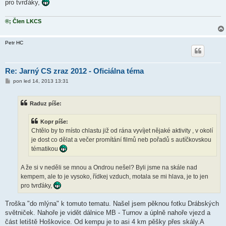
pro tvrďáky,
®; Člen LKCS
Petr HC
Re: Jarný CS zraz 2012 - Oficiálna téma
P
pon led 14, 2013 13:31
ř
í
s
Raduz píše:
p
ě
v
Kopr píše:
e
k
Chtělo by to místo chlastu již od rána vyvíjet nějaké aktivity , v okolí
je dost co dělat a večer promítání filmů neb pořadů s autíčkovskou
tématikou
A že si v neděli se mnou a Ondrou nešel? Byli jsme na skále nad
kempem, ale to je vysoko, řídkej vzduch, motala se mi hlava, je to jen
pro tvrďáky,
Troška "do mlýna" k tomuto tematu. Našel jsem pěknou fotku Drábských
světniček. Nahoře je vidět dálnice MB - Turnov a úplně nahoře vjezd a
část letiště Hoškovice. Od kempu je to asi 4 km pěšky přes skály.A