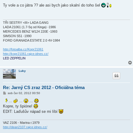
ř
í
Ty vole a co játra ?? ale asi bych jako skalní do toho šel
s
p
ě
v
e
TŘI SESTRY <III> LADA GANG
k
LADA 21061 (1.7-5q od Kinga) -1986
MERCEDES BENZ W124 220E -1993
SIMSON S51 -1990
FORD GRANADA ESTATE 2.0 4V-1984
http://fotoalba.cz/Kopr21061
http://kopr21061.rajce.idnes.cz/
LED ZEPPELIN
Luky
Re: Jarný CS zraz 2012 - Oficiálna téma
P
sob čer 02, 2012 00:50
ř
í
...
...
...
s
Kopre, ty špióne!
p
ě
EDIT: Laďušův nápad se mi líbí
v
e
k
VAZ 2106 - Marina r.1979
http://dean2107.rajce.idnes.cz/