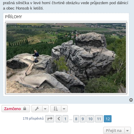
prašná silnička v levé horní čtvrtině obrázku vede průjezdem pod dálnicí
a obec Honsob k letišti.
PŘÍLOHY
Zamčeno
Stránka
12
z
12
1
8
9
10
11
12
Předchozí
178 příspěvků
…
Přejít na