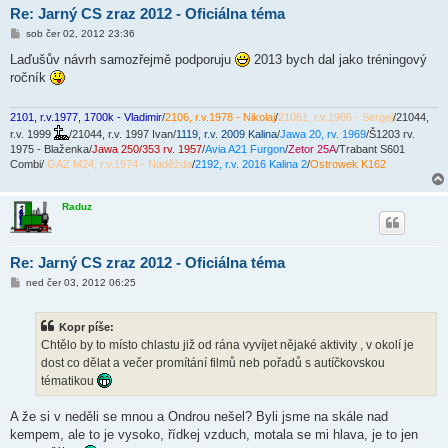
Re: Jarný CS zraz 2012 - Oficiálna téma
P
sob čer 02, 2012 23:36
ř
í
Laďušův návrh samozřejmě podporuju
2013 bych dal jako tréningový
s
ročník
p
ě
v
e
2101, r.v.1977, 1700k - Vladimir
/
2106, r.v.1978 - Nikolaj
/
21061, r.v.1986 - Sergej
/21044,
k
r.v. 1999
/21044, r.v. 1997 Ivan/
1119, r.v. 2009 Kalina
/
Jawa 20, rv. 1969
/Š1203 rv.
1975 - Blaženka/
Jawa 250/353 rv. 1957
/
Avia A21 Furgon
/
Zetor 25A
/Trabant S601
Combi/
GAZ M24, r.v.1974 - Naděžda
/
2192, r.v. 2016 Kalina 2
/
Ostrowek K162
Raduz
Re: Jarný CS zraz 2012 - Oficiálna téma
P
ned čer 03, 2012 06:25
ř
í
s
Kopr píše:
p
ě
Chtělo by to místo chlastu již od rána vyvíjet nějaké aktivity , v okolí je
v
dost co dělat a večer promítání filmů neb pořadů s autíčkovskou
e
k
tématikou
A že si v neděli se mnou a Ondrou nešel? Byli jsme na skále nad
kempem, ale to je vysoko, řídkej vzduch, motala se mi hlava, je to jen