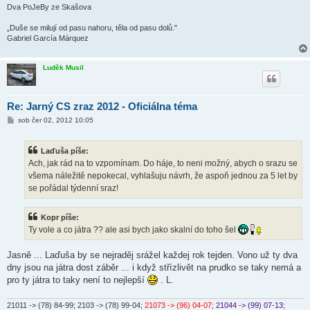
Dva PoJeBy ze Skašova
„Duše se milují od pasu nahoru, těla od pasu dolů."
Gabriel García Márquez
Luděk Musil
Re: Jarný CS zraz 2012 - Oficiálna téma
P
sob čer 02, 2012 10:05
ř
í
s
Laďuša píše:
p
ě
Ach, jak rád na to vzpomínam. Do háje, to neni možný, abych o srazu se
v
všema náležitě nepokecal, vyhlašuju návrh, že aspoň jednou za 5 let by
e
k
se pořádal týdenní sraz!
Kopr píše:
Ty vole a co játra ?? ale asi bych jako skalní do toho šel
Jasně ... Laďuša by se nejraděj srážel každej rok tejden. Vono už ty dva
dny jsou na játra dost záběr ... i když střízlivět na prudko se taky nemá a
pro ty játra to taky není to nejlepší
. L.
21011 -> (78) 84-99
; 2103 -> (78) 99-04;
21073 -> (96) 04-07
;
21044 -> (99) 07-13
;