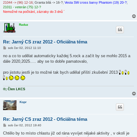
21044 -> (96) 12-16
; Granta bílá -> 16-?;
Vesta SW cross barvy Phantom (19) 20-?
;
21011 - veterán (75) 12-?
Nemožné na počkání, zázraky do 3 dnů ´
Raduz
Re: Jarný CS zraz 2012 - Oficiálna téma
P
sob čer 02, 2012 11:10
ř
í
no a co to udělat automaticky každej 5.rock a začít by se mohlo 2015 a
s
dále 2020,2025..... aby se to dobře pamatovalo,
p
ě
v
pro jistotu jestli je to možné tak bych udělal příští zkušební 2013
e
k
®; Člen LKCS
Kopr
Re: Jarný CS zraz 2012 - Oficiálna téma
P
sob čer 02, 2012 19:40
ř
í
Chtělo by to místo chlastu již od rána vyvíjet nějaké aktivity , v okolí je
s