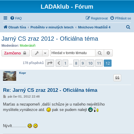
LADAklub - Fórum
FAQ
Registrovat
Přihlásit se
H
Obsah fóra
Proběhlo v minulých letech
Mnichovo Hradiště 4
l
Jarný CS zraz 2012 - Oficiálna téma
e
Moderátor:
Moderátoři
d
Hledat
Pokročilé hl
Zamčeno
a
Stránka
12
z
12
1
8
9
10
11
12
Předchozí
178 příspěvků
t
…
Kopr
Re: Jarný CS zraz 2012 - Oficiálna téma
P
pát čer 01, 2012 22:46
ř
í
Marťas a nezapomeň ,další schůze je u našeho největšího
s
myslitele,vynálezce atd.
pak se pudem nalejt
p
ě
v
e
k
Nývlt............