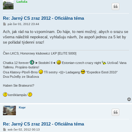
Laďuša
Re: Jarný CS zraz 2012 - Oficiálna téma
P
pát čer 01, 2012 23:44
ř
í
Ach, jak rád na to vzpomínam. Do háje, to neni možný, abych o srazu se
s
všema náležitě nepokecal, vyhlašuju návrh, že aspoň jednou za 5 let by
p
ě
se pořádal týdenní sraz!
v
e
k
Člen LKCS; Honorowy klubowicz LKP [ELITE 5000]
Chatka 12 forever
►Stodolní II◄
Estonian-czech crazy night
Uctívač Vana
Tallinnu. Propāns-butāns!
Osa Klatovy-Plzeň-Brno
Tři sestry <|||> Ladagang
°Expedice Eesti 2010°
Dva PoJeBy ze Skašova
Haben Sie Bratwurst?
keréklampás
Kopr
Re: Jarný CS zraz 2012 - Oficiálna téma
P
sob čer 02, 2012 00:13