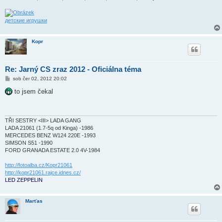
детские игрушки
Kopr
Re: Jarný CS zraz 2012 - Oficiálna téma
P
sob čer 02, 2012 20:02
ř
í
to jsem čekal
s
p
ě
v
e
TŘI SESTRY <III> LADA GANG
k
LADA 21061 (1.7-5q od Kinga) -1986
MERCEDES BENZ W124 220E -1993
SIMSON S51 -1990
FORD GRANADA ESTATE 2.0 4V-1984
http://fotoalba.cz/Kopr21061
http://kopr21061.rajce.idnes.cz/
LED ZEPPELIN
Marťas