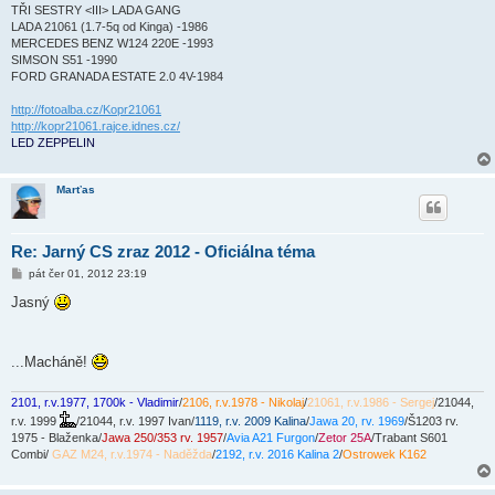
TŘI SESTRY <III> LADA GANG
LADA 21061 (1.7-5q od Kinga) -1986
MERCEDES BENZ W124 220E -1993
SIMSON S51 -1990
FORD GRANADA ESTATE 2.0 4V-1984
http://fotoalba.cz/Kopr21061
http://kopr21061.rajce.idnes.cz/
LED ZEPPELIN
Marťas
Re: Jarný CS zraz 2012 - Oficiálna téma
P
pát čer 01, 2012 23:19
ř
í
Jasný
s
p
ě
v
...Macháně!
e
k
2101, r.v.1977, 1700k - Vladimir
/
2106, r.v.1978 - Nikolaj
/
21061, r.v.1986 - Sergej
/21044,
r.v. 1999
/21044, r.v. 1997 Ivan/
1119, r.v. 2009 Kalina
/
Jawa 20, rv. 1969
/Š1203 rv.
1975 - Blaženka/
Jawa 250/353 rv. 1957
/
Avia A21 Furgon
/
Zetor 25A
/Trabant S601
Combi/
GAZ M24, r.v.1974 - Naděžda
/
2192, r.v. 2016 Kalina 2
/
Ostrowek K162