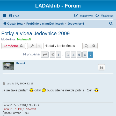
LADAklub - Fórum
FAQ
Registrovat
Přihlásit se
H
Obsah fóra
Proběhlo v minulých letech
Jedovnice 4
l
Fotky a videa Jedovnice 2009
e
Moderátor:
Moderátoři
d
Hledat
Pokročilé hl
Zamčeno
a
Stránka
7
z
7
1
3
4
5
6
7
Předchozí
99 příspěvků
t
…
Kewint
P
sob lis 07, 2009 22:11
ř
í
já se také přidám
díky
budu stejně někde poblíž Rosťi
s
p
ě
v
e
Lada 2105-rv.1984,1.3-v GO
k
Lada 2107,LPG,1,7i,5kvalt
Škoda Forman-1993