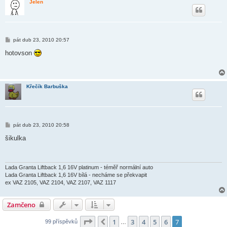
Jelen
P
pát dub 23, 2010 20:57
ř
í
hotovson
s
p
ě
v
e
Křečík Barbuška
k
P
pát dub 23, 2010 20:58
ř
í
šikulka
s
p
ě
v
e
Lada Granta Liftback 1,6 16V platinum - téměř normální auto
k
Lada Granta Liftback 1,6 16V bílá - necháme se překvapit
ex VAZ 2105, VAZ 2104, VAZ 2107, VAZ 1117
Zamčeno
Stránka
7
z
7
1
3
4
5
6
7
Předchozí
99 příspěvků
…