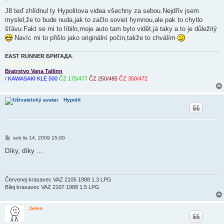
ř
í
J8 teď zhlídnul ty Hypolitova videa všechny za sebou.Nejdřív jsem
s
myslel,že to bude nuda,jak to začlo soviet hymnou,ale pak to chytlo
p
ě
šťávu.Fakt se mi to líbilo,moje auto tam bylo vidět,já taky a to je důležitý
v
Navíc mi to přišlo jako originální počin,takže to chválím
e
k
EAST RUNNER БРИГАДА
.
ŠKODA Octavia II 1,9 TDi
Bratrstvo Vana Tallinn
/
KAWASAKI KLE 500
ČZ 175/477
ČZ 250/485
ČZ 350/472
Hypolit
P
sob lis 14, 2009 15:00
ř
í
Díky, díky ...
s
p
ě
v
e
Červenej krasavec VAZ 2105 1988 1.3 LPG
k
Bílej krasavec VAZ 2107 1988 1.5 LPG
Jelen