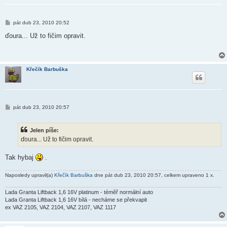
P
pát dub 23, 2010 20:52
ř
í
ďoura... Už to fičim opravit.
s
p
ě
v
e
Křečík Barbuška
k
P
pát dub 23, 2010 20:57
ř
í
s
Jelen píše:
p
ě
ďoura... Už to fičim opravit.
v
e
k
Tak hybaj
.
Naposledy upravil(a)
Křečík Barbuška
dne pát dub 23, 2010 20:57, celkem upraveno 1 x.
Lada Granta Liftback 1,6 16V platinum - téměř normální auto
Lada Granta Liftback 1,6 16V bílá - necháme se překvapit
ex VAZ 2105, VAZ 2104, VAZ 2107, VAZ 1117