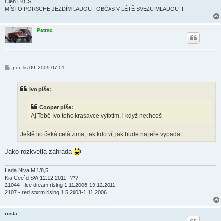
Člen LKCS
MÍSTO PORSCHE JEZDÍM LADOU , OBČAS V LÉTĚ SVEZU MLADOU !!
Patrac
P
pon lis 09, 2009 07:01
ř
í
s
Ivo píše:
p
ě
v
Cooper píše:
e
k
Aj Tobě Ivo toho krasavce vyfotím, i když nechceš
Ještě ho čeká celá zima, tak kdo ví, jak bude na jeře vypadat.
Jako rozkvetlá zahrada
Lada Niva M:1/8,5
Kia Cee´d SW 12.12.2011- ???
21044 - ice dream rising 1.11.2006-19.12.2011
2107 - red storm rising 1.5.2003-1.11.2006
rosta