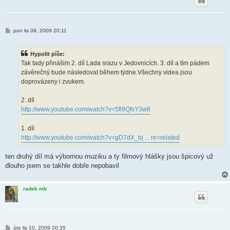
P
pon lis 09, 2009 20:11
ř
í
s
Hypolit píše:
p
ě
Tak tady přinášim 2. díl Lada srazu v Jedovnicích. 3. díl a tím pádem
v
závěrečný bude následovat během týdne.Všechny videa jsou
e
k
doprovázeny i zvukem.
2. díl
http://www.youtube.com/watch?v=5fl9QfsY3w8
1. díl
http://www.youtube.com/watch?v=gD7dX_bj ... re=related
ten druhý díl má výbornou muziku a ty filmový hlášky jsou špicový už
dlouho jsem se takhle dobře nepobavil
radek mb
P
úte lis 10, 2009 20:35