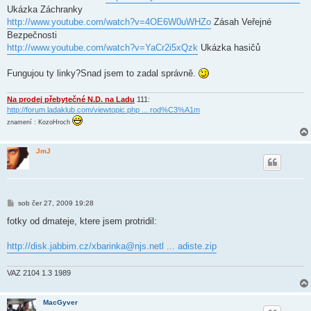
s
Ukázka Záchranky
p
ě
http://www.youtube.com/watch?v=4OE6W0uWHZo
Zásah Veřejné
v
Bezpečnosti
e
k
http://www.youtube.com/watch?v=YaCr2i5xQzk
Ukázka hasičů
Fungujou ty linky?Snad jsem to zadal správně.
Na prodej přebytečné N.D. na Ladu
111:
http://forum.ladaklub.com/viewtopic.php ... rod%C3%A1m
znamení : KozoHroch
JmJ
P
sob čer 27, 2009 19:28
ř
í
fotky od dmateje, ktere jsem protridil:
s
p
ě
http://disk.jabbim.cz/xbarinka@njs.netl ... adiste.zip
v
e
k
VAZ 2104 1.3 1989
MacGyver