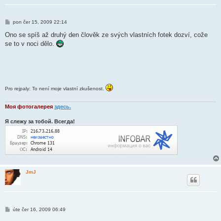
P
pon čer 15, 2009 22:14
ř
í
Ono se spíš až druhý den člověk ze svých vlastních fotek dozví, cože
s
se to v noci dělo.
p
ě
v
e
k
Pro rejpaly: To není moje vlastní zkušenost.
Моя фотогалерея
здесь
.
Я слежу за тобой. Всегда!
JmJ
P
úte čer 16, 2009 06:49
ř
í