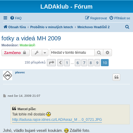
LADAklub - Fórum
FAQ
Registrovat
Přihlásit se
H
Obsah fóra
Proběhlo v minulých letech
Mnichovo Hradiště 2
l
fotky a videá MH 2009
e
Moderátor:
Moderátoři
d
Hledat
Pokročilé hl
Zamčeno
a
Stránka
10
z
10
1
6
7
8
9
10
Předchozí
150 příspěvků
t
…
plavec
P
ned čer 14, 2009 21:07
ř
í
s
Marcel píše:
p
ě
Tak tohle mě dostalo
v
http://ladusa.rajce.idnes.cz/LADAsraz_M ... 0_0721.JPG
e
k
Johó, vládlo bujaré veselí koukám.
Zdařilé foto.