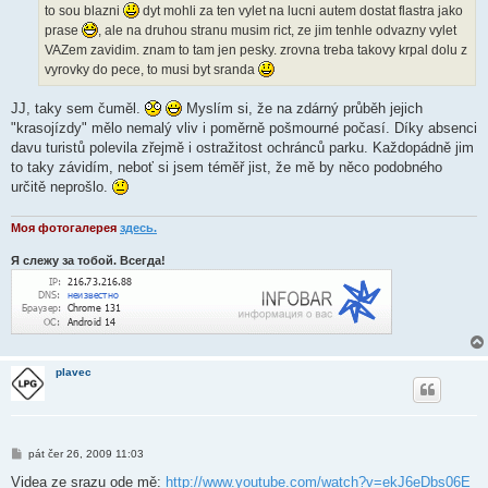
to sou blazni
dyt mohli za ten vylet na lucni autem dostat flastra jako
prase
, ale na druhou stranu musim rict, ze jim tenhle odvazny vylet
VAZem zavidim. znam to tam jen pesky. zrovna treba takovy krpal dolu z
vyrovky do pece, to musi byt sranda
JJ, taky sem čuměl.
Myslím si, že na zdárný průběh jejich
"krasojízdy" mělo nemalý vliv i poměrně pošmourné počasí. Díky absenci
davu turistů polevila zřejmě i ostražitost ochránců parku. Každopádně jim
to taky závidím, neboť si jsem téměř jist, že mě by něco podobného
určitě neprošlo.
Моя фотогалерея
здесь
.
Я слежу за тобой. Всегда!
plavec
P
pát čer 26, 2009 11:03
ř
í
Videa ze srazu ode mě:
http://www.youtube.com/watch?v=ekJ6eDbs06E