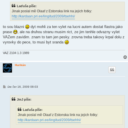
s
Laďuša píše:
p
ě
Jinak poslal mě Olaaf z Estonska link na jejich fotky:
v
http://kardaan.pri.ee/lingitud/2009/tsehhi/
e
k
to sou blazni
dyt mohli za ten vylet na lucni autem dostat flastra jako
prase
, ale na druhou stranu musim rict, ze jim tenhle odvazny vylet
VAZem zavidim. znam to tam jen pesky. zrovna treba takovy krpal dolu z
vyrovky do pece, to musi byt sranda
VAZ 2104 1.3 1989
Hurikán
P
úte čer 16, 2009 08:03
ř
í
s
JmJ píše:
p
ě
v
Laďuša píše:
e
k
Jinak poslal mě Olaaf z Estonska link na jejich fotky:
http://kardaan.pri.ee/lingitud/2009/tsehhi/