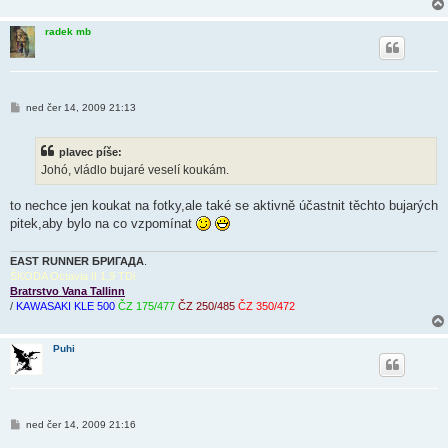
radek mb
P
ned čer 14, 2009 21:13
ř
í
s
plavec píše:
p
ě
Johó, vládlo bujaré veselí koukám.
v
e
k
to nechce jen koukat na fotky,ale také se aktivně účastnit těchto bujarých
pitek,aby bylo na co vzpomínat
EAST RUNNER БРИГАДА
.
ŠKODA Octavia II 1,9 TDi
Bratrstvo Vana Tallinn
/
KAWASAKI KLE 500
ČZ 175/477
ČZ 250/485
ČZ 350/472
Puhi
P
ned čer 14, 2009 21:16
ř
í