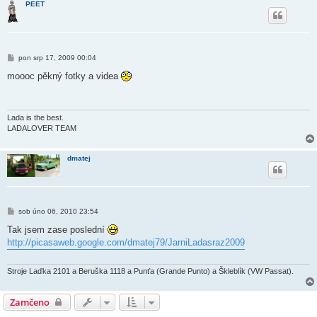
PEET
P
pon srp 17, 2009 00:04
ř
í
moooc pěkný fotky a videa
s
p
ě
v
e
Lada is the best.
k
LADALOVER TEAM
dmatej
P
sob úno 06, 2010 23:54
ř
í
Tak jsem zase poslední
s
http://picasaweb.google.com/dmatej79/JarniLadasraz2009
p
ě
v
e
Stroje Laďka 2101 a Beruška 1118 a Punťa (Grande Punto) a Škleblík (VW Passat).
k
Zamčeno