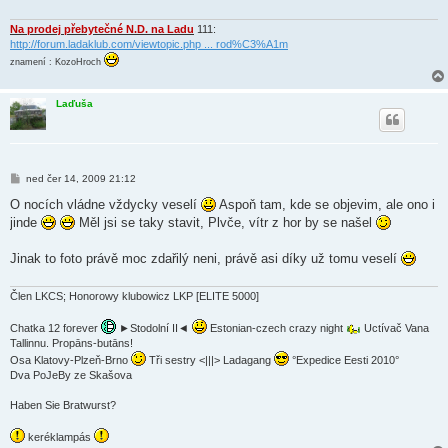
Na prodej přebytečné N.D. na Ladu
111:
http://forum.ladaklub.com/viewtopic.php ... rod%C3%A1m
znamení : KozoHroch
Laďuša
P
ned čer 14, 2009 21:12
ř
í
O nocích vládne vždycky veselí
Aspoň tam, kde se objevim, ale ono i
s
jinde
Měl jsi se taky stavit, Plvče, vítr z hor by se našel
p
ě
v
Jinak to foto právě moc zdařilý neni, právě asi díky už tomu veselí
e
k
Člen LKCS; Honorowy klubowicz LKP [ELITE 5000]
Chatka 12 forever
►Stodolní II◄
Estonian-czech crazy night
Uctívač Vana
Tallinnu. Propāns-butāns!
Osa Klatovy-Plzeň-Brno
Tři sestry <|||> Ladagang
°Expedice Eesti 2010°
Dva PoJeBy ze Skašova
Haben Sie Bratwurst?
keréklampás