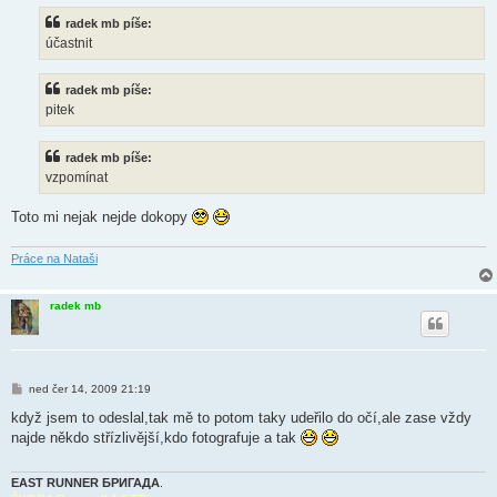
s
radek mb píše:
p
ě
účastnit
v
e
k
radek mb píše:
pitek
radek mb píše:
vzpomínat
Toto mi nejak nejde dokopy
Práce na Nataši
radek mb
P
ned čer 14, 2009 21:19
ř
í
když jsem to odeslal,tak mě to potom taky udeřilo do očí,ale zase vždy
s
najde někdo střízlivější,kdo fotografuje a tak
p
ě
v
e
EAST RUNNER БРИГАДА
.
k