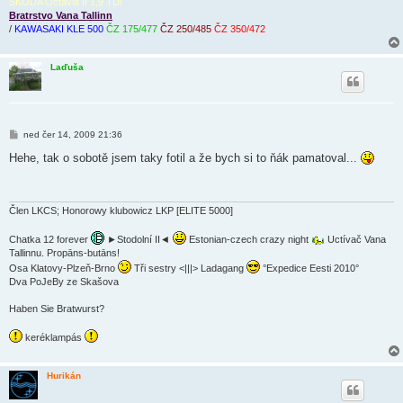
ŠKODA Octavia II 1,9 TDi
Bratrstvo Vana Tallinn
/
KAWASAKI KLE 500
ČZ 175/477
ČZ 250/485
ČZ 350/472
Laďuša
P
ned čer 14, 2009 21:36
ř
í
Hehe, tak o sobotě jsem taky fotil a že bych si to ňák pamatoval...
s
p
ě
v
e
Člen LKCS; Honorowy klubowicz LKP [ELITE 5000]
k
Chatka 12 forever
►Stodolní II◄
Estonian-czech crazy night
Uctívač Vana
Tallinnu. Propāns-butāns!
Osa Klatovy-Plzeň-Brno
Tři sestry <|||> Ladagang
°Expedice Eesti 2010°
Dva PoJeBy ze Skašova
Haben Sie Bratwurst?
keréklampás
Hurikán