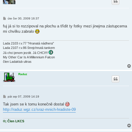
P
úte čer 30, 2009 16:37
ř
í
fuj já si to rozzipoval na plochu a třídit ty fotky mezi jinejma zástupcema
s
mi chvilku zabralo
p
ě
v
e
Lada 2103 r.v.77 "Hranatá nádhera"
k
Lada 2107 r.v.86 štrejchnutá tankem
Já chci jenom jezdit. Já CHCI!!!
My Other Car Is A Millennium Falcon
člen Ladaklub ultras
Raduz
P
pát srp 07, 2009 14:19
ř
í
Tak jsem se k tomu konečně dostal
s
http://raduz.wgz.cz/sraz-mnich-hradiste-09
p
ě
v
e
®; Člen LKCS
k