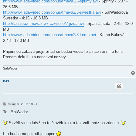
http://www.lada-video.com/bonus/trnava2/5-sprinty.avi
- Sprinty - 5:37 -
26,6 MB
http://www.lada-video.com/bonus/trnava2/6-swestka.avi
- SalWadorova
Šwestka - 4:15 - 16,8 MB
http://ladasraz-trnava2.wz.cz/video/7-jizda.avi
- Spanilá jízda - 2:48 - 12,0
MB
http://www.lada-video.com/bonus/trnava2/8-kemp.avi
- Kemp Buková -
2:48 - 12,0 MB
Prijemnou zabavu preji. Snad se budou videa libit, napiste mi o tom.
Predem dekuji i za negativni nazory.
SalWador
BA3
P
stř říj 05, 2005 18:21
ř
í
To : SalWador
s
p
ě
Skvělí video když na to člověk kouká tak valí mráz po zádech.
v
e
k
I ta hudba na pozadí je super.