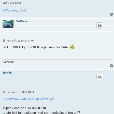
Vaz 2101 1200
WWW.volny.cz/ba3
SalWador
P
ned zář 11, 2005 17:04
ř
í
SUPER!!!! Diky moc!!! Kua ja jsem tak hrdej.
s
p
ě
v
e
SalWador
k
čmelák
P
ned zář 18, 2005 10:20
ř
í
http://www.ladasraz-trnava2.wz.cz/
s
p
ě
super videa od
SALWADORA
v
to ste boli taki polepeni ked som podpaloval ten gril?
e