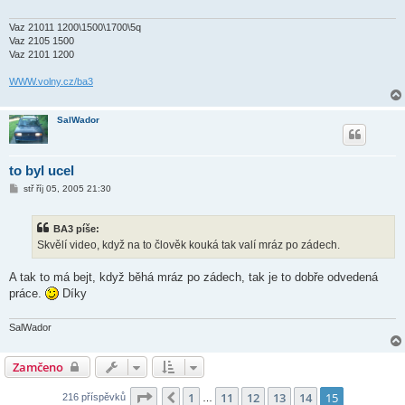
Vaz 21011 1200\1500\1700\5q
Vaz 2105 1500
Vaz 2101 1200
WWW.volny.cz/ba3
SalWador
to byl ucel
P
stř říj 05, 2005 21:30
ř
í
s
BA3 píše:
p
ě
Skvělí video, když na to člověk kouká tak valí mráz po zádech.
v
e
k
A tak to má bejt, když běhá mráz po zádech, tak je to dobře odvedená
práce.
Díky
SalWador
Zamčeno
Stránka
15
z
15
1
11
12
13
14
15
Předchozí
216 příspěvků
…