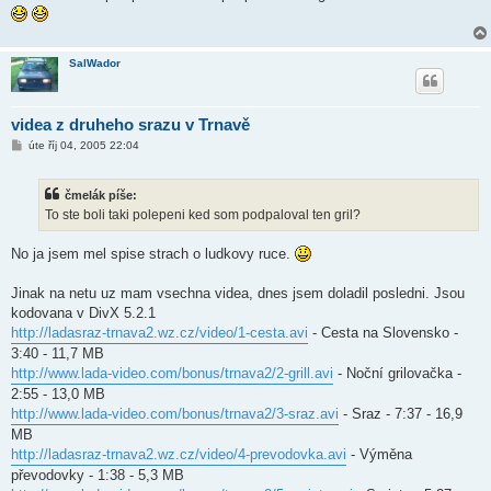
k
SalWador
videa z druheho srazu v Trnavě
P
úte říj 04, 2005 22:04
ř
í
s
čmelák píše:
p
ě
To ste boli taki polepeni ked som podpaloval ten gril?
v
e
k
No ja jsem mel spise strach o ludkovy ruce.
Jinak na netu uz mam vsechna videa, dnes jsem doladil posledni. Jsou
kodovana v DivX 5.2.1
http://ladasraz-trnava2.wz.cz/video/1-cesta.avi
- Cesta na Slovensko -
3:40 - 11,7 MB
http://www.lada-video.com/bonus/trnava2/2-grill.avi
- Noční grilovačka -
2:55 - 13,0 MB
http://www.lada-video.com/bonus/trnava2/3-sraz.avi
- Sraz - 7:37 - 16,9
MB
http://ladasraz-trnava2.wz.cz/video/4-prevodovka.avi
- Výměna
převodovky - 1:38 - 5,3 MB