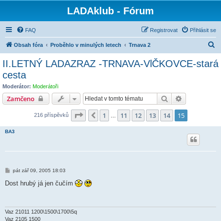
LADAklub - Fórum
FAQ
Registrovat
Přihlásit se
H
Obsah fóra
Proběhlo v minulých letech
Trnava 2
l
II.LETNÝ LADAZRAZ -TRNAVA-VlČKOVCE-stará
e
cesta
d
Moderátor:
Moderátoři
a
Hledat
Pokročilé hl
Zamčeno
t
Stránka
15
z
15
1
11
12
13
14
15
Předchozí
216 příspěvků
…
BA3
P
pát zář 09, 2005 18:03
ř
í
Dost hrubý já jen čučím
s
p
ě
v
e
Vaz 21011 1200\1500\1700\5q
k
Vaz 2105 1500