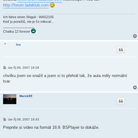
http://forum.ladaklub.com
Ich fahre einen Shiguli - WAS2105
Keď ju poriešiš, nie je čo milovať...
_________________
Chatka 12 forever
Ivo
P
úte říj 09, 2007 16:29
ř
í
chvilku jsem se snažil a jsem si to přehrál tak, že auta měly normální
s
tvar.
p
ě
v
e
Marek89
k
P
úte říj 09, 2007 16:43
ř
í
Prepnite si video na formát 16:9. BSPlayer to dokáže.
s
p
ě