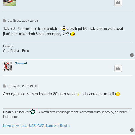
P
úte říj 09, 2007 20:08
ř
í
Tak 70- 75 km/h mi to připadalo..
Jestli jel 90, tak vás nezdržoval,
s
jistě jste také dodržovali předpisy že?
p
ě
v
e
Honza
k
Osa Praha - Brno
Tommel
P
úte říj 09, 2007 20:10
ř
í
Ano rychlost za nim byla do 80 na rovince
do zataček míň !!
s
p
ě
v
e
Chatka 12 forever
. Buková drift challenge team. Aerodynamika je pro ty, co neumí
k
ladit motor.
Nové vozy Lada, UAZ, GAZ, Kamaz z Ruska