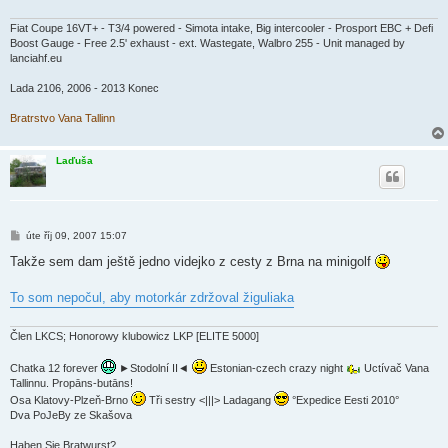
Fiat Coupe 16VT+ - T3/4 powered - Simota intake, Big intercooler - Prosport EBC + Defi
Boost Gauge - Free 2.5' exhaust - ext. Wastegate, Walbro 255 - Unit managed by
lanciahf.eu
Lada 2106, 2006 - 2013 Konec
Bratrstvo Vana Tallinn
Laďuša
P
úte říj 09, 2007 15:07
ř
í
Takže sem dam ještě jedno videjko z cesty z Brna na minigolf
s
p
ě
To som nepočul, aby motorkár zdržoval žiguliaka
v
e
k
Člen LKCS; Honorowy klubowicz LKP [ELITE 5000]
Chatka 12 forever
►Stodolní II◄
Estonian-czech crazy night
Uctívač Vana
Tallinnu. Propāns-butāns!
Osa Klatovy-Plzeň-Brno
Tři sestry <|||> Ladagang
°Expedice Eesti 2010°
Dva PoJeBy ze Skašova
Haben Sie Bratwurst?