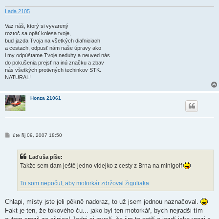
v
e
Lada 2105
k
Vaz náš, ktorý si vyvarený
roztoč sa opäť kolesa tvoje,
buď jazda Tvoja na všetkých diaľniciach
a cestach, odpusť nám naše úpravy ako
i my odpúštame Tvoje neduhy a neuved nás
do pokušenia prejsť na inú značku a zbav
nás všetkých protivných techinkov STK.
NATURAL!
Honza 21061
P
úte říj 09, 2007 18:50
ř
í
s
Laďuša píše:
p
ě
Takže sem dam ještě jedno videjko z cesty z Brna na minigolf
v
e
k
To som nepočul, aby motorkár zdržoval žiguliaka
Chlapi, místy jste jeli pěkně nadoraz, to už jsem jednou naznačoval.
Fakt je ten, že tokového ču... jako byl ten motorkář, bych nejradši tím