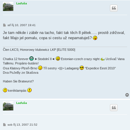
Laďuša
P
stř říj 10, 2007 19:41
ř
í
Je tam někde i záběr na tacho, fakt tak těch 8 pětek..... prostě zdržoval,
s
fakt Majo jel pomalu, copa si cestu už nepamatuješ?
p
ě
v
e
Člen LKCS; Honorowy klubowicz LKP [ELITE 5000]
k
Chatka 12 forever
►Stodolní II◄
Estonian-czech crazy night
Uctívač Vana
Tallinnu. Propāns-butāns!
Osa Klatovy-Plzeň-Brno
Tři sestry <|||> Ladagang
°Expedice Eesti 2010°
Dva PoJeBy ze Skašova
Haben Sie Bratwurst?
keréklampás
Laďuša
P
sob říj 13, 2007 21:52
ř