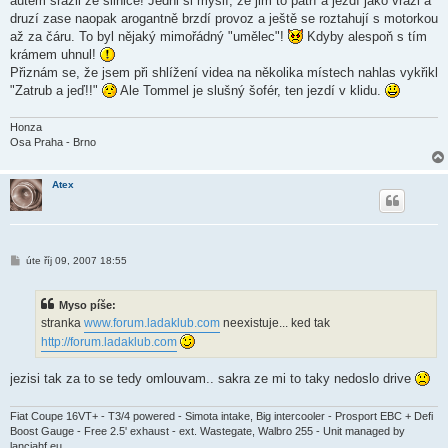
autem srazil ze silnice! Jedni si myslí, že jim to patří a jezdí jako vrazi a
druzí zase naopak arogantně brzdí provoz a ještě se roztahují s motorkou
až za čáru. To byl nějaký mimořádný "umělec"!
Kdyby alespoň s tím
krámem uhnul!
Přiznám se, že jsem při shlížení videa na několika místech nahlas vykřikl
"Zatrub a jeď!!"
Ale Tommel je slušný šofér, ten jezdí v klidu.
Honza
Osa Praha - Brno
Atex
P
úte říj 09, 2007 18:55
ř
í
s
Myso píše:
p
ě
stranka
www.forum.ladaklub.com
neexistuje... ked tak
v
http://forum.ladaklub.com
e
k
jezisi tak za to se tedy omlouvam.. sakra ze mi to taky nedoslo drive
Fiat Coupe 16VT+ - T3/4 powered - Simota intake, Big intercooler - Prosport EBC + Defi
Boost Gauge - Free 2.5' exhaust - ext. Wastegate, Walbro 255 - Unit managed by
lanciahf.eu