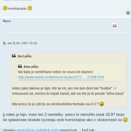
keréklampás
Myso
P
úte říj 09, 2007 15:52
ř
í
s
JmJ píše:
p
ě
v
Atex píše:
e
k
tak tady je sestrihane video ze srazu ke stazeni:
http://www.edisk.cz/stahnout-soubor/272 ... .27MB.html
video jako takove je fajn, libi se mi, jen me tam desi tak "hudba" :-/
omlouvam se, nechci to nejak hanet, ale na me je to proste "silna kava".
btw preco to je zdrcle ze sirokouhleho formatu na 4:3 ?
jj video je fajn, mam len 2 namietky: preco to nemohlo ostat 16:9? teraz
tie splasknute skatule vyzeraju este komickejsie ako v skutocnosti su
stranka
www.forum.ladaklub.com
neexistuje... ked tak