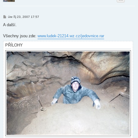
P
úte říj 23, 2007 17:57
ř
í
A další.
s
p
ě
Všechny jsou zde:
www.ludek-21214.wz.cz/jedovnice.rar
v
e
PŘÍLOHY
k