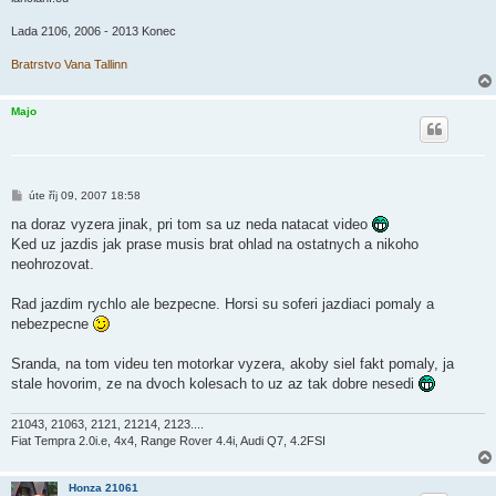
Lada 2106, 2006 - 2013 Konec
Bratrstvo Vana Tallinn
Majo
P
úte říj 09, 2007 18:58
ř
í
na doraz vyzera jinak, pri tom sa uz neda natacat video
s
Ked uz jazdis jak prase musis brat ohlad na ostatnych a nikoho
p
ě
neohrozovat.
v
e
k
Rad jazdim rychlo ale bezpecne. Horsi su soferi jazdiaci pomaly a
nebezpecne
Sranda, na tom videu ten motorkar vyzera, akoby siel fakt pomaly, ja
stale hovorim, ze na dvoch kolesach to uz az tak dobre nesedi
21043, 21063, 2121, 21214, 2123....
Fiat Tempra 2.0i.e, 4x4, Range Rover 4.4i, Audi Q7, 4.2FSI
Honza 21061