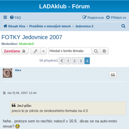
LADAklub - Fórum
FAQ
Registrovat
Přihlásit se
H
Obsah fóra
Proběhlo v minulých letech
Jedovnice 2
l
FOTKY Jedovnice 2007
e
Moderátor:
Moderátoři
d
Hledat
Pokročilé hl
Zamčeno
a
1
2
3
4
Předchozí
59 příspěvků
t
Atex
P
úte říj 09, 2007 12:44
ř
í
s
JmJ píše:
p
ě
preco to je zdrcle ze sirokouhleho formatu na 4:3
v
e
k
hehe.. protoze sem to nechtic natocil v 16:9.. divas se na auto-moto
revue?