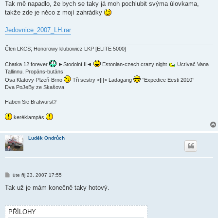
í
Tak mě napadlo, že bych se taky já moh pochlubit svýma úlovkama,
s
takže zde je něco z mojí zahrádky
p
ě
v
Jedovnice_2007_LH.rar
e
k
Člen LKCS; Honorowy klubowicz LKP [ELITE 5000]
Chatka 12 forever
►Stodolní II◄
Estonian-czech crazy night
Uctívač Vana
Tallinnu. Propāns-butāns!
Osa Klatovy-Plzeň-Brno
Tři sestry <|||> Ladagang
°Expedice Eesti 2010°
Dva PoJeBy ze Skašova
Haben Sie Bratwurst?
keréklampás
Luděk Ondrůch
P
úte říj 23, 2007 17:55
ř
í
Tak už je mám konečně taky hotový.
s
p
ě
v
PŘÍLOHY
e