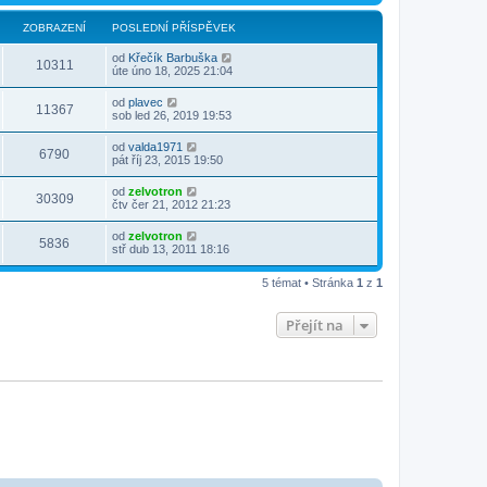
ZOBRAZENÍ
POSLEDNÍ PŘÍSPĚVEK
od
Křečík Barbuška
10311
úte úno 18, 2025 21:04
od
plavec
11367
sob led 26, 2019 19:53
od
valda1971
6790
pát říj 23, 2015 19:50
od
zelvotron
30309
čtv čer 21, 2012 21:23
od
zelvotron
5836
stř dub 13, 2011 18:16
5 témat • Stránka
1
z
1
Přejít na