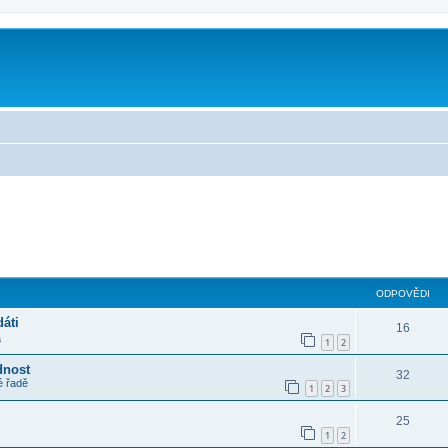
m
ilé hledání
ODPOVĚDI
áti
16
a
1
2
dnost
32
é řadě
1
2
3
25
1
2