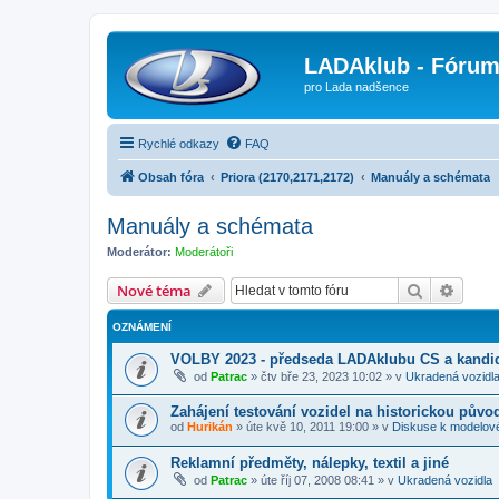
LADAklub - Fóru
pro Lada nadšence
Rychlé odkazy
FAQ
Obsah fóra
Priora (2170,2171,2172)
Manuály a schémata
Manuály a schémata
Moderátor:
Moderátoři
Hledat
Pokroč
Nové téma
OZNÁMENÍ
VOLBY 2023 - předseda LADAklubu CS a kandid
od
Patrac
»
čtv bře 23, 2023 10:02
» v
Ukradená vozidl
Zahájení testování vozidel na historickou půvo
od
Hurikán
»
úte kvě 10, 2011 19:00
» v
Diskuse k modelov
Reklamní předměty, nálepky, textil a jiné
od
Patrac
»
úte říj 07, 2008 08:41
» v
Ukradená vozidla