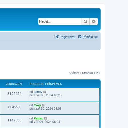
Hledat
Pokročilé hledání
Registrovat
Přihlásit se
5 témat • Stránka
1
z
1
ZOBRAZENÍ
POSLEDNÍ PŘÍSPĚVEK
od
dandy
3192454
ned bře 03, 2024 10:23
od
Cory
804991
pon zář 30, 2024 08:06
od
Patrac
1147538
stř zář 04, 2024 06:04