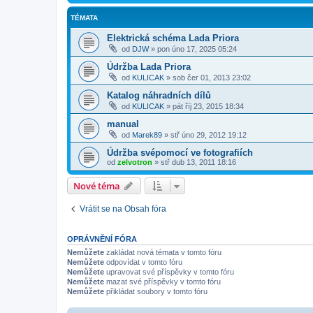
TÉMATA
Elektrická schéma Lada Priora
od
DJW
»
pon úno 17, 2025 05:24
Údržba Lada Priora
od
KULICAK
»
sob čer 01, 2013 23:02
Katalog náhradních dílů
od
KULICAK
»
pát říj 23, 2015 18:34
manual
od
Marek89
»
stř úno 29, 2012 19:12
Údržba svépomocí ve fotografiích
od
zelvotron
»
stř dub 13, 2011 18:16
Nové téma
Vrátit se na Obsah fóra
OPRÁVNĚNÍ FÓRA
Nemůžete
zakládat nová témata v tomto fóru
Nemůžete
odpovídat v tomto fóru
Nemůžete
upravovat své příspěvky v tomto fóru
Nemůžete
mazat své příspěvky v tomto fóru
Nemůžete
přikládat soubory v tomto fóru