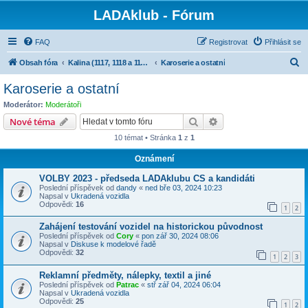
LADAklub - Fórum
FAQ
Registrovat
Přihlásit se
H
Obsah fóra
Kalina (1117, 1118 a 1119), Granta (2190), Kalina II (2192, 2194)
Karoserie a ostatní
l
Karoserie a ostatní
e
Moderátor:
Moderátoři
d
Hledat
Pokročilé hledání
Nové téma
a
10 témat • Stránka
1
z
1
t
Oznámení
VOLBY 2023 - předseda LADAklubu CS a kandidáti
Poslední příspěvek od
dandy
«
ned bře 03, 2024 10:23
Napsal v
Ukradená vozidla
Odpovědi:
16
1
2
Zahájení testování vozidel na historickou původnost
Poslední příspěvek od
Cory
«
pon zář 30, 2024 08:06
Napsal v
Diskuse k modelové řadě
Odpovědi:
32
1
2
3
Reklamní předměty, nálepky, textil a jiné
Poslední příspěvek od
Patrac
«
stř zář 04, 2024 06:04
Napsal v
Ukradená vozidla
Odpovědi:
25
1
2