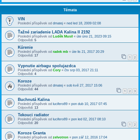
Témata
VIN
Poslední příspěvek od
dmatej
«
ned led 18, 2009 02:08
Ťažné zariadenie LADA Kalina II 2192
Poslední příspěvek od
Luděk Musil
«
úte úno 21, 2023 09:15
Odpovědi:
5
Kúrenie
Poslední příspěvek od
radek mb
«
úte lis 21, 2017 20:29
Odpovědi:
17
1
2
Vypnutie airbagu spolujazdca
Poslední příspěvek od
Cory
«
čtv srp 03, 2017 21:11
Odpovědi:
4
Koroze
Poslední příspěvek od
dmatej
«
sob kvě 27, 2017 15:06
Odpovědi:
44
1
2
3
Buchnutá Kalina
Poslední příspěvek od
lucifero89
«
pon dub 10, 2017 07:45
Odpovědi:
13
Tekouci radiator
Poslední příspěvek od
lucifero89
«
pon led 02, 2017 08:10
Odpovědi:
20
1
2
Koroze Granta
Poslední příspěvek od
zelvotron
«
pon zář 12, 2016 17:04