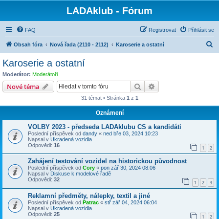
LADAklub - Fórum
FAQ
Registrovat
Přihlásit se
H
Obsah fóra
Nová řada (2110 - 2112)
Karoserie a ostatní
l
Karoserie a ostatní
e
Moderátor:
Moderátoři
d
Hledat
Pokročilé hledání
Nové téma
a
31 témat • Stránka
1
z
1
t
Oznámení
VOLBY 2023 - předseda LADAklubu CS a kandidáti
Poslední příspěvek od
dandy
«
ned bře 03, 2024 10:23
Napsal v
Ukradená vozidla
Odpovědi:
16
1
2
Zahájení testování vozidel na historickou původnost
Poslední příspěvek od
Cory
«
pon zář 30, 2024 08:06
Napsal v
Diskuse k modelové řadě
Odpovědi:
32
1
2
3
Reklamní předměty, nálepky, textil a jiné
Poslední příspěvek od
Patrac
«
stř zář 04, 2024 06:04
Napsal v
Ukradená vozidla
Odpovědi:
25
1
2