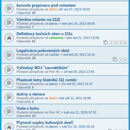
konzole prepinacu pod volantem
Poslední příspěvek od
JmJ
«
stř srp 07, 2013 19:02
Odpovědi:
10
Výměna volantu na 2112
Poslední příspěvek od
plavec
«
ned úno 24, 2013 08:05
Odpovědi:
7
Deflektory bočních oken u 211x
Poslední příspěvek od
zelvotron
«
pon led 21, 2013 15:59
Odpovědi:
51
1
2
3
4
Legalizácia pokovených skiel
Poslední příspěvek od
cackler
«
ned led 20, 2013 16:31
Odpovědi:
23
1
2
Vyhlašuji BOJ "zacvaklíkům"
Poslední příspěvek od
Petr HC
«
stř led 09, 2013 13:55
Plastové lemy blatníků 111 combi
Poslední příspěvek od
plavec
«
čtv led 03, 2013 11:47
Odpovědi:
5
dutiny a sterace
Poslední příspěvek od
JmJ
«
ned zář 11, 2011 18:58
Odpovědi:
2
Voda v kufru
Poslední příspěvek od
Petr HC
«
sob srp 21, 2010 07:52
Odpovědi:
14
Plynové vzpěry kufrových dveří
Poslední příspěvek od
plavec
«
sob črc 31, 2010 20:15