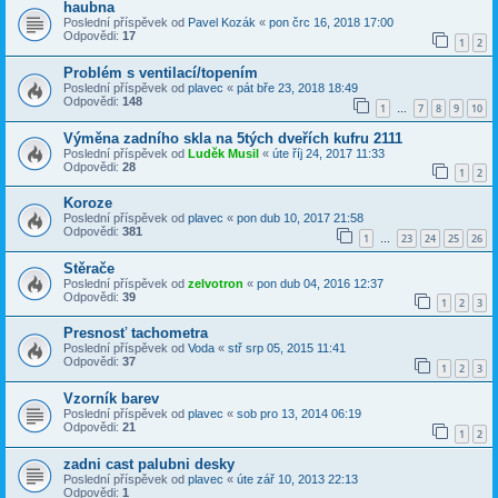
haubna
Poslední příspěvek od
Pavel Kozák
«
pon črc 16, 2018 17:00
Odpovědi:
17
1
2
Problém s ventilací/topením
Poslední příspěvek od
plavec
«
pát bře 23, 2018 18:49
Odpovědi:
148
1
7
8
9
10
…
Výměna zadního skla na 5tých dveřích kufru 2111
Poslední příspěvek od
Luděk Musil
«
úte říj 24, 2017 11:33
Odpovědi:
28
1
2
Koroze
Poslední příspěvek od
plavec
«
pon dub 10, 2017 21:58
Odpovědi:
381
1
23
24
25
26
…
Stěrače
Poslední příspěvek od
zelvotron
«
pon dub 04, 2016 12:37
Odpovědi:
39
1
2
3
Presnosť tachometra
Poslední příspěvek od
Voda
«
stř srp 05, 2015 11:41
Odpovědi:
37
1
2
3
Vzorník barev
Poslední příspěvek od
plavec
«
sob pro 13, 2014 06:19
Odpovědi:
21
1
2
zadni cast palubni desky
Poslední příspěvek od
plavec
«
úte zář 10, 2013 22:13
Odpovědi:
1