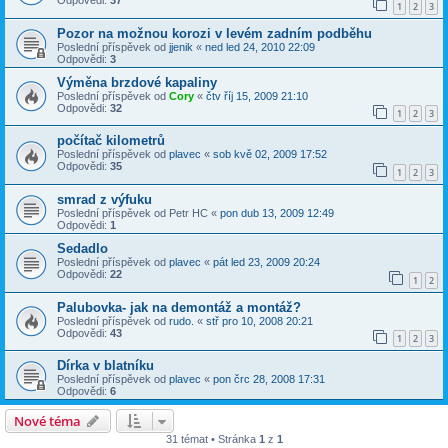
Odpovědi:
37
1
2
3
Pozor na možnou korozi v levém zadním podběhu
Poslední příspěvek od
jjenik
«
ned led 24, 2010 22:09
Odpovědi:
3
Výměna brzdové kapaliny
Poslední příspěvek od
Cory
«
čtv říj 15, 2009 21:10
Odpovědi:
32
1
2
3
počítač kilometrů
Poslední příspěvek od
plavec
«
sob kvě 02, 2009 17:52
Odpovědi:
35
1
2
3
smrad z výfuku
Poslední příspěvek od
Petr HC
«
pon dub 13, 2009 12:49
Odpovědi:
1
Sedadlo
Poslední příspěvek od
plavec
«
pát led 23, 2009 20:24
Odpovědi:
22
1
2
Palubovka- jak na demontáž a montáž?
Poslední příspěvek od
rudo.
«
stř pro 10, 2008 20:21
Odpovědi:
43
1
2
3
Dírka v blatníku
Poslední příspěvek od
plavec
«
pon črc 28, 2008 17:31
Odpovědi:
6
Nové téma
31 témat • Stránka
1
z
1