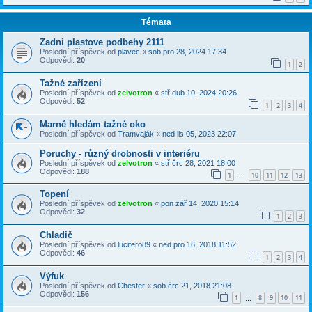
Témata
Zadni plastove podbehy 2111
Poslední příspěvek od
plavec
«
sob pro 28, 2024 17:34
Odpovědi:
20
1
2
Tažné zařízení
Poslední příspěvek od
zelvotron
«
stř dub 10, 2024 20:26
Odpovědi:
52
1
2
3
4
Marně hledám tažné oko
Poslední příspěvek od
Tramvaják
«
ned lis 05, 2023 22:07
Poruchy - různý drobnosti v interiéru
Poslední příspěvek od
zelvotron
«
stř črc 28, 2021 18:00
Odpovědi:
188
1
10
11
12
13
…
Topení
Poslední příspěvek od
zelvotron
«
pon zář 14, 2020 15:14
Odpovědi:
32
1
2
3
Chladič
Poslední příspěvek od
lucifero89
«
ned pro 16, 2018 11:52
Odpovědi:
46
1
2
3
4
Výfuk
Poslední příspěvek od
Chester
«
sob črc 21, 2018 21:08
Odpovědi:
156
1
8
9
10
11
…