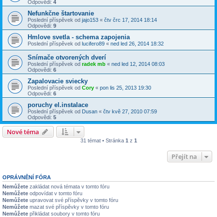
Odpovědi:
4
Nefunkčne štartovanie
Poslední příspěvek od
jajo153
«
čtv črc 17, 2014 18:14
Odpovědi:
9
Hmlove svetla - schema zapojenia
Poslední příspěvek od
lucifero89
«
ned led 26, 2014 18:32
Snímače otvorených dverí
Poslední příspěvek od
radek mb
«
ned led 12, 2014 08:03
Odpovědi:
6
Zapalovacie sviecky
Poslední příspěvek od
Cory
«
pon lis 25, 2013 19:30
Odpovědi:
6
poruchy el.instalace
Poslední příspěvek od
Dusan
«
čtv kvě 27, 2010 07:59
Odpovědi:
5
Nové téma
31 témat • Stránka
1
z
1
Přejít na
OPRÁVNĚNÍ FÓRA
Nemůžete
zakládat nová témata v tomto fóru
Nemůžete
odpovídat v tomto fóru
Nemůžete
upravovat své příspěvky v tomto fóru
Nemůžete
mazat své příspěvky v tomto fóru
Nemůžete
přikládat soubory v tomto fóru