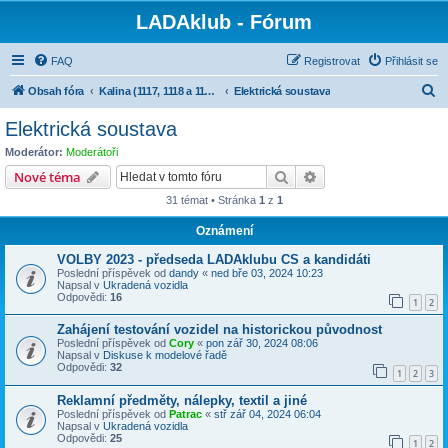
LADAklub - Fórum
FAQ
Registrovat
Přihlásit se
H
Obsah fóra
Kalina (1117, 1118 a 1119), Granta (2190), Kalina II (2192, 2194)
Elektrická soustava
l
Elektrická soustava
e
Moderátor:
Moderátoři
d
Hledat
Pokročilé hledání
Nové téma
a
31 témat • Stránka
1
z
1
t
Oznámení
VOLBY 2023 - předseda LADAklubu CS a kandidáti
Poslední příspěvek od
dandy
«
ned bře 03, 2024 10:23
Napsal v
Ukradená vozidla
Odpovědi:
16
1
2
Zahájení testování vozidel na historickou původnost
Poslední příspěvek od
Cory
«
pon zář 30, 2024 08:06
Napsal v
Diskuse k modelové řadě
Odpovědi:
32
1
2
3
Reklamní předměty, nálepky, textil a jiné
Poslední příspěvek od
Patrac
«
stř zář 04, 2024 06:04
Napsal v
Ukradená vozidla
Odpovědi:
25
1
2