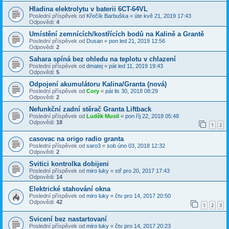
Hladina elektrolytu v baterii 6CT-64VL
Poslední příspěvek od
Křečík Barbuška
«
úte kvě 21, 2019 17:43
Odpovědi:
4
Umístění zemnících/kostřících bodů na Kalině a Grantě
Poslední příspěvek od
Dusan
«
pon led 21, 2019 12:56
Odpovědi:
2
Sahara spíná bez ohledu na teplotu v chlazení
Poslední příspěvek od
dmatej
«
pát led 11, 2019 19:43
Odpovědi:
5
Odpojení akumulátoru Kalina/Granta (nová)
Poslední příspěvek od
Cory
«
pát lis 30, 2018 08:29
Odpovědi:
2
Nefunkční zadní stěrač Granta Liftback
Poslední příspěvek od
Luděk Musil
«
pon říj 22, 2018 05:48
Odpovědi:
18
1
2
casovac na origo radio granta
Poslední příspěvek od
saro3
«
sob úno 03, 2018 12:32
Odpovědi:
2
Svitici kontrolka dobijeni
Poslední příspěvek od
miro luky
«
stř pro 20, 2017 17:43
Odpovědi:
14
Elektrické stahování okna
Poslední příspěvek od
miro luky
«
čtv pro 14, 2017 20:50
Odpovědi:
42
1
2
3
Svicení bez nastartovaní
Poslední příspěvek od
miro luky
«
čtv pro 14, 2017 20:23