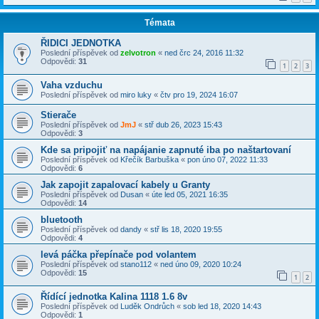
Témata
ŘIDICI JEDNOTKA
Poslední příspěvek od
zelvotron
«
ned črc 24, 2016 11:32
Odpovědi:
31
1
2
3
Vaha vzduchu
Poslední příspěvek od
miro luky
«
čtv pro 19, 2024 16:07
Stierače
Poslední příspěvek od
JmJ
«
stř dub 26, 2023 15:43
Odpovědi:
3
Kde sa pripojiť na napájanie zapnuté iba po naštartovaní
Poslední příspěvek od
Křečík Barbuška
«
pon úno 07, 2022 11:33
Odpovědi:
6
Jak zapojit zapalovací kabely u Granty
Poslední příspěvek od
Dusan
«
úte led 05, 2021 16:35
Odpovědi:
14
bluetooth
Poslední příspěvek od
dandy
«
stř lis 18, 2020 19:55
Odpovědi:
4
levá páčka přepínače pod volantem
Poslední příspěvek od
stano112
«
ned úno 09, 2020 10:24
Odpovědi:
15
1
2
Řídící jednotka Kalina 1118 1.6 8v
Poslední příspěvek od
Luděk Ondrůch
«
sob led 18, 2020 14:43
Odpovědi:
1