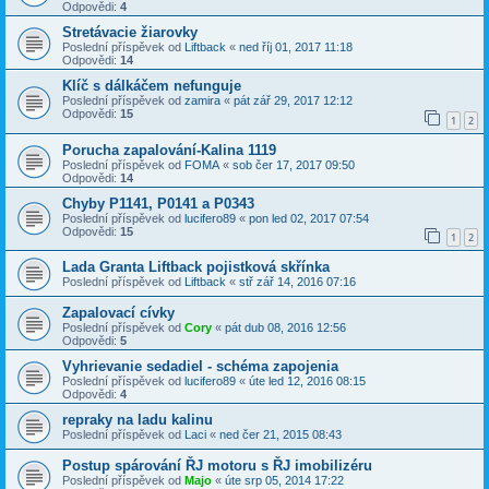
Odpovědi:
4
Stretávacie žiarovky
Poslední příspěvek od
Liftback
«
ned říj 01, 2017 11:18
Odpovědi:
14
Klíč s dálkáčem nefunguje
Poslední příspěvek od
zamira
«
pát zář 29, 2017 12:12
Odpovědi:
15
1
2
Porucha zapalování-Kalina 1119
Poslední příspěvek od
FOMA
«
sob čer 17, 2017 09:50
Odpovědi:
14
Chyby P1141, P0141 a P0343
Poslední příspěvek od
lucifero89
«
pon led 02, 2017 07:54
Odpovědi:
15
1
2
Lada Granta Liftback pojistková skřínka
Poslední příspěvek od
Liftback
«
stř zář 14, 2016 07:16
Zapalovací cívky
Poslední příspěvek od
Cory
«
pát dub 08, 2016 12:56
Odpovědi:
5
Vyhrievanie sedadiel - schéma zapojenia
Poslední příspěvek od
lucifero89
«
úte led 12, 2016 08:15
Odpovědi:
4
repraky na ladu kalinu
Poslední příspěvek od
Laci
«
ned čer 21, 2015 08:43
Postup spárování ŘJ motoru s ŘJ imobilizéru
Poslední příspěvek od
Majo
«
úte srp 05, 2014 17:22