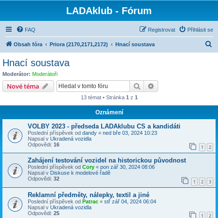
LADAklub - Fórum
FAQ
Registrovat
Přihlásit se
H
Obsah fóra
Priora (2170,2171,2172)
Hnací soustava
l
Hnací soustava
e
Moderátor:
Moderátoři
d
Hledat
Pokročilé hledání
Nové téma
a
13 témat • Stránka
1
z
1
t
Oznámení
VOLBY 2023 - předseda LADAklubu CS a kandidáti
Poslední příspěvek od
dandy
«
ned bře 03, 2024 10:23
Napsal v
Ukradená vozidla
Odpovědi:
16
1
2
Zahájení testování vozidel na historickou původnost
Poslední příspěvek od
Cory
«
pon zář 30, 2024 08:06
Napsal v
Diskuse k modelové řadě
Odpovědi:
32
1
2
3
Reklamní předměty, nálepky, textil a jiné
Poslední příspěvek od
Patrac
«
stř zář 04, 2024 06:04
Napsal v
Ukradená vozidla
Odpovědi:
25
1
2