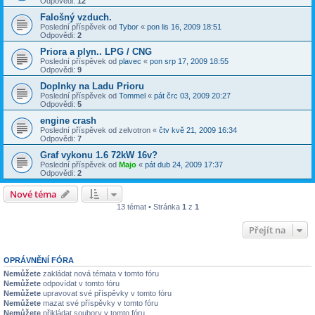
Odpovědi:
12
Falošný vzduch.
Poslední příspěvek od
Tybor
«
pon lis 16, 2009 18:51
Odpovědi:
2
Priora a plyn.. LPG / CNG
Poslední příspěvek od
plavec
«
pon srp 17, 2009 18:55
Odpovědi:
9
Doplnky na Ladu Prioru
Poslední příspěvek od
Tommel
«
pát črc 03, 2009 20:27
Odpovědi:
5
engine crash
Poslední příspěvek od
zelvotron
«
čtv kvě 21, 2009 16:34
Odpovědi:
7
Graf vykonu 1.6 72kW 16v?
Poslední příspěvek od
Majo
«
pát dub 24, 2009 17:37
Odpovědi:
2
Nové téma
13 témat • Stránka
1
z
1
Přejít na
OPRÁVNĚNÍ FÓRA
Nemůžete
zakládat nová témata v tomto fóru
Nemůžete
odpovídat v tomto fóru
Nemůžete
upravovat své příspěvky v tomto fóru
Nemůžete
mazat své příspěvky v tomto fóru
Nemůžete
přikládat soubory v tomto fóru