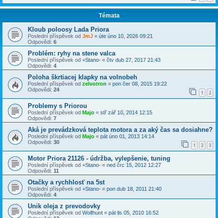
Témata
Kloub poloosy Lada Priora
Poslední příspěvek od
JmJ
«
úte úno 10, 2026 09:21
Odpovědi:
6
Problém: ryhy na stene valca
Poslední příspěvek od
+Stano-
«
čtv dub 27, 2017 21:43
Odpovědi:
4
Poloha škrtiacej klapky na volnobeh
Poslední příspěvek od
zelvotron
«
pon čer 08, 2015 19:22
Odpovědi:
24
1
2
Problemy s Priorou
Poslední příspěvek od
Majo
«
stř zář 10, 2014 12:15
Odpovědi:
7
Aká je prevádzková teplota motora a za aký čas sa dosiahne?
Poslední příspěvek od
Majo
«
pát úno 01, 2013 14:14
Odpovědi:
30
1
2
3
Motor Priora 21126 - údržba, vylepšenie, tuning
Poslední příspěvek od
+Stano-
«
ned črc 15, 2012 12:27
Odpovědi:
11
Otačky a rychhlosť na 5st
Poslední příspěvek od
+Stano-
«
pon dub 18, 2011 21:40
Odpovědi:
4
Unik oleja z prevodovky
Poslední příspěvek od
Wolfhunt
«
pát lis 05, 2010 16:52