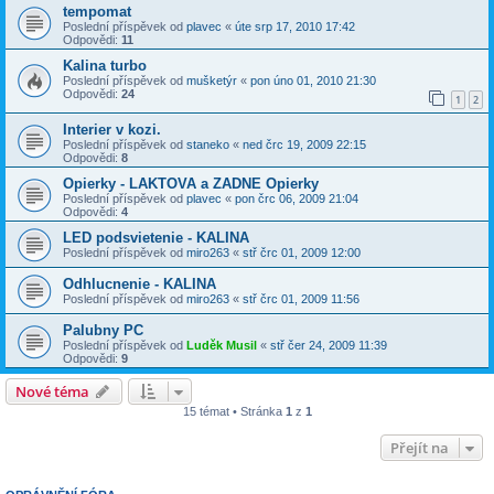
tempomat
Poslední příspěvek od
plavec
«
úte srp 17, 2010 17:42
Odpovědi:
11
Kalina turbo
Poslední příspěvek od
mušketýr
«
pon úno 01, 2010 21:30
Odpovědi:
24
1
2
Interier v kozi.
Poslední příspěvek od
staneko
«
ned črc 19, 2009 22:15
Odpovědi:
8
Opierky - LAKTOVA a ZADNE Opierky
Poslední příspěvek od
plavec
«
pon črc 06, 2009 21:04
Odpovědi:
4
LED podsvietenie - KALINA
Poslední příspěvek od
miro263
«
stř črc 01, 2009 12:00
Odhlucnenie - KALINA
Poslední příspěvek od
miro263
«
stř črc 01, 2009 11:56
Palubny PC
Poslední příspěvek od
Luděk Musil
«
stř čer 24, 2009 11:39
Odpovědi:
9
Nové téma
15 témat • Stránka
1
z
1
Přejít na