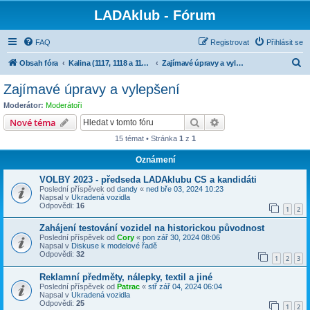
LADAklub - Fórum
FAQ
Registrovat
Přihlásit se
H
Obsah fóra
Kalina (1117, 1118 a 1119), Granta (2190), Kalina II (2192, 2194)
Zajímavé úpravy a vylepšení
l
Zajímavé úpravy a vylepšení
e
Moderátor:
Moderátoři
d
Hledat
Pokročilé hledání
Nové téma
a
15 témat • Stránka
1
z
1
t
Oznámení
VOLBY 2023 - předseda LADAklubu CS a kandidáti
Poslední příspěvek od
dandy
«
ned bře 03, 2024 10:23
Napsal v
Ukradená vozidla
Odpovědi:
16
1
2
Zahájení testování vozidel na historickou původnost
Poslední příspěvek od
Cory
«
pon zář 30, 2024 08:06
Napsal v
Diskuse k modelové řadě
Odpovědi:
32
1
2
3
Reklamní předměty, nálepky, textil a jiné
Poslední příspěvek od
Patrac
«
stř zář 04, 2024 06:04
Napsal v
Ukradená vozidla
Odpovědi:
25
1
2