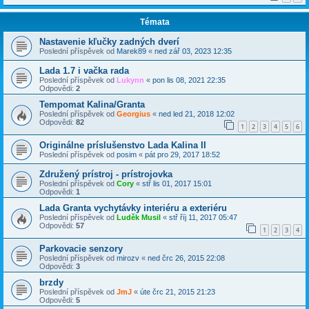
Témata
Nastavenie kľučky zadných dverí
Poslední příspěvek od
Marek89
«
ned zář 03, 2023 12:35
Lada 1.7 i vačka rada
Poslední příspěvek od
Lukynn
«
pon lis 08, 2021 22:35
Odpovědi:
2
Tempomat Kalina/Granta
Poslední příspěvek od
Georgius
«
ned led 21, 2018 12:02
Odpovědi:
82
1
2
3
4
5
6
Originálne príslušenstvo Lada Kalina II
Poslední příspěvek od
posim
«
pát pro 29, 2017 18:52
Združený prístroj - prístrojovka
Poslední příspěvek od
Cory
«
stř lis 01, 2017 15:01
Odpovědi:
1
Lada Granta vychytávky interiéru a exteriéru
Poslední příspěvek od
Luděk Musil
«
stř říj 11, 2017 05:47
Odpovědi:
57
1
2
3
4
Parkovacie senzory
Poslední příspěvek od
mirozv
«
ned črc 26, 2015 22:08
Odpovědi:
3
brzdy
Poslední příspěvek od
JmJ
«
úte črc 21, 2015 21:23
Odpovědi:
5