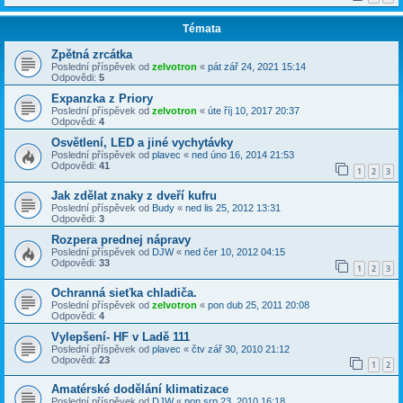
Témata
Zpětná zrcátka
Poslední příspěvek od
zelvotron
«
pát zář 24, 2021 15:14
Odpovědi:
5
Expanzka z Priory
Poslední příspěvek od
zelvotron
«
úte říj 10, 2017 20:37
Odpovědi:
4
Osvětlení, LED a jiné vychytávky
Poslední příspěvek od
plavec
«
ned úno 16, 2014 21:53
Odpovědi:
41
1
2
3
Jak zdělat znaky z dveří kufru
Poslední příspěvek od
Budy
«
ned lis 25, 2012 13:31
Odpovědi:
3
Rozpera prednej nápravy
Poslední příspěvek od
DJW
«
ned čer 10, 2012 04:15
Odpovědi:
33
1
2
3
Ochranná sieťka chladiča.
Poslední příspěvek od
zelvotron
«
pon dub 25, 2011 20:08
Odpovědi:
4
Vylepšení- HF v Ladě 111
Poslední příspěvek od
plavec
«
čtv zář 30, 2010 21:12
Odpovědi:
23
1
2
Amatérské dodělání klimatizace
Poslední příspěvek od
DJW
«
pon srp 23, 2010 16:18