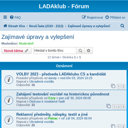
LADAklub - Fórum
FAQ
Registrovat
Přihlásit se
H
Obsah fóra
Nová řada (2110 - 2112)
Zajímavé úpravy a vylepšení
l
Zajímavé úpravy a vylepšení
e
Moderátor:
Moderátoři
d
Hledat
Pokročilé hledání
Nové téma
a
12 témat • Stránka
1
z
1
t
Oznámení
VOLBY 2023 - předseda LADAklubu CS a kandidáti
Poslední příspěvek od
dandy
«
ned bře 03, 2024 10:23
Napsal v
Ukradená vozidla
Odpovědi:
16
1
2
Zahájení testování vozidel na historickou původnost
Poslední příspěvek od
Cory
«
pon zář 30, 2024 08:06
Napsal v
Diskuse k modelové řadě
Odpovědi:
32
1
2
3
Reklamní předměty, nálepky, textil a jiné
Poslední příspěvek od
Patrac
«
stř zář 04, 2024 06:04
Napsal v
Ukradená vozidla
Odpovědi:
25
1
2