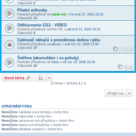
Odpovědi:
5
Přední mlhovky
Poslední příspěvek od
radek mb
«
čtv kvě 27, 2010 22:22
Odpovědi:
13
Odhlucnenie 2112 - VIDEO
Poslední příspěvek od
Petr HC
«
pát kvě 21, 2010 16:22
Odpovědi:
9
Cyklovač stěračů s proměnnou dobou cyklu
Poslední příspěvek od
plavec
«
sob čer 13, 2009 13:58
Odpovědi:
37
1
2
3
Šetříme (akumulátor i za pokuty)
Poslední příspěvek od
Saša
«
stř čer 18, 2008 16:18
Odpovědi:
22
1
2
Nové téma
12 témat • Stránka
1
z
1
Přejít na
OPRÁVNĚNÍ FÓRA
Nemůžete
zakládat nová témata v tomto fóru
Nemůžete
odpovídat v tomto fóru
Nemůžete
upravovat své příspěvky v tomto fóru
Nemůžete
mazat své příspěvky v tomto fóru
Nemůžete
přikládat soubory v tomto fóru