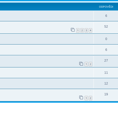
ODPOVĚDI
6
52
1
2
3
4
0
6
27
1
2
11
12
19
1
2