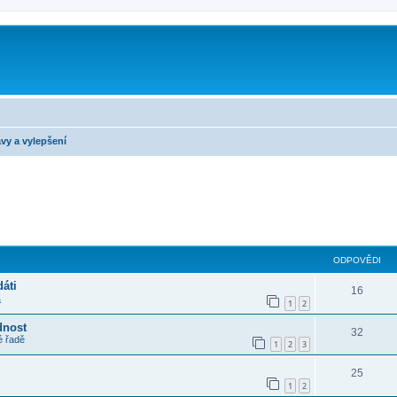
m
vy a vylepšení
ilé hledání
ODPOVĚDI
áti
16
a
1
2
dnost
32
é řadě
1
2
3
25
1
2