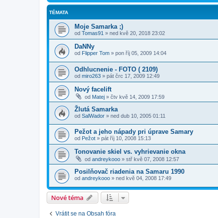
TÉMATA
Moje Samarka ;)
od
Tomas91
»
ned kvě 20, 2018 23:02
DaNNy
od
Flipper Tom
»
pon říj 05, 2009 14:04
Odhlucnenie - FOTO ( 2109)
od
miro263
»
pát črc 17, 2009 12:49
Nový facelift
od
Matej
»
čtv kvě 14, 2009 17:59
Žlutá Samarka
od
SalWador
»
ned dub 10, 2005 01:11
Pežot a jeho nápady pri úprave Samary
od
Pežot
»
pát říj 10, 2008 15:13
Tonovanie skiel vs. vyhrievanie okna
od
andreykooo
»
stř kvě 07, 2008 12:57
Posilňovač riadenia na Samaru 1990
od
andreykooo
»
ned kvě 04, 2008 17:49
Nové téma
Vrátit se na Obsah fóra