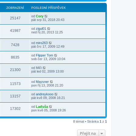
ZOBRAZENÍ
POSLEDNÍ PŘÍSPĚVEK
od
Cory
25147
pát srp 31, 2018 20:43
od
zigul01
41987
ned říj 20, 2013 11:25
od
miro263
7428
pát črc 17, 2009 12:49
od
Flipper Tom
8635
sob čer 13, 2009 10:04
od
Miči
21300
pát led 02, 2009 13:00
od
Maysner
11573
pon říj 13, 2008 21:20
od
andreykooo
13157
pát kvě 09, 2008 16:21
od
Laďuša
17302
pon kvě 05, 2008 19:26
8 témat • Stránka
1
z
1
Přejít na