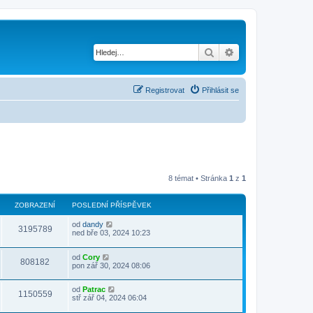
Hledat
Pokročilé hledání
Registrovat
Přihlásit se
8 témat • Stránka
1
z
1
ZOBRAZENÍ
POSLEDNÍ PŘÍSPĚVEK
od
dandy
3195789
ned bře 03, 2024 10:23
od
Cory
808182
pon zář 30, 2024 08:06
od
Patrac
1150559
stř zář 04, 2024 06:04