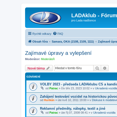
LADAklub - Fóru
pro Lada nadšence
Rychlé odkazy
FAQ
Obsah fóra
Samara, OKA (2108, 2109, 1111)
Zajímavé úpra
Zajímavé úpravy a vylepšení
Moderátor:
Moderátoři
Hledat
Pokroč
Nové téma
OZNÁMENÍ
VOLBY 2023 - předseda LADAklubu CS a kandid
od
Patrac
»
čtv bře 23, 2023 10:02
» v
Ukradená vozidl
Zahájení testování vozidel na historickou půvo
od
Hurikán
»
úte kvě 10, 2011 19:00
» v
Diskuse k modelov
Reklamní předměty, nálepky, textil a jiné
od
Patrac
»
úte říj 07, 2008 08:41
» v
Ukradená vozidla