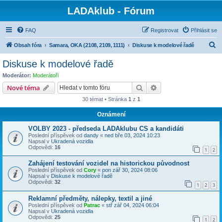
LADAklub - Fórum
FAQ
Registrovat
Přihlásit se
H
Obsah fóra
Samara, OKA (2108, 2109, 1111)
Diskuse k modelové řadě
l
Diskuse k modelové řadě
e
Moderátor:
Moderátoři
d
Hledat
Pokročilé hledání
Nové téma
a
30 témat • Stránka
1
z
1
t
Oznámení
VOLBY 2023 - předseda LADAklubu CS a kandidáti
Poslední příspěvek od
dandy
«
ned bře 03, 2024 10:23
Napsal v
Ukradená vozidla
Odpovědi:
16
1
2
Zahájení testování vozidel na historickou původnost
Poslední příspěvek od
Cory
«
pon zář 30, 2024 08:06
Napsal v
Diskuse k modelové řadě
Odpovědi:
32
1
2
3
Reklamní předměty, nálepky, textil a jiné
Poslední příspěvek od
Patrac
«
stř zář 04, 2024 06:04
Napsal v
Ukradená vozidla
Odpovědi:
25
1
2