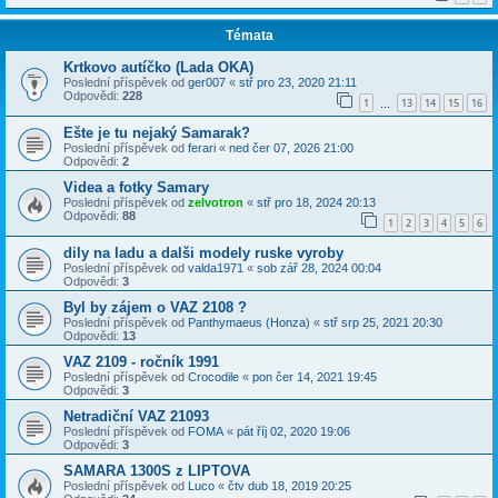
Témata
Krtkovo autíčko (Lada OKA)
Poslední příspěvek od
ger007
«
stř pro 23, 2020 21:11
Odpovědi:
228
1
13
14
15
16
…
Ešte je tu nejaký Samarak?
Poslední příspěvek od
ferari
«
ned čer 07, 2026 21:00
Odpovědi:
2
Videa a fotky Samary
Poslední příspěvek od
zelvotron
«
stř pro 18, 2024 20:13
Odpovědi:
88
1
2
3
4
5
6
dily na ladu a dalši modely ruske vyroby
Poslední příspěvek od
valda1971
«
sob zář 28, 2024 00:04
Odpovědi:
3
Byl by zájem o VAZ 2108 ?
Poslední příspěvek od
Panthymaeus (Honza)
«
stř srp 25, 2021 20:30
Odpovědi:
13
VAZ 2109 - ročník 1991
Poslední příspěvek od
Crocodile
«
pon čer 14, 2021 19:45
Odpovědi:
3
Netradiční VAZ 21093
Poslední příspěvek od
FOMA
«
pát říj 02, 2020 19:06
Odpovědi:
3
SAMARA 1300S z LIPTOVA
Poslední příspěvek od
Luco
«
čtv dub 18, 2019 20:25