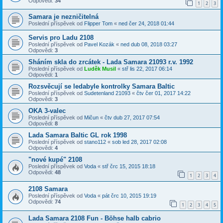
Odpovědi:
34
1
2
3
Samara je nezničitelná
Poslední příspěvek od
Flipper Tom
«
ned čer 24, 2018 01:44
Servis pro Ladu 2108
Poslední příspěvek od
Pavel Kozák
«
ned dub 08, 2018 03:27
Odpovědi:
3
Sháním skla do zrcátek - Lada Samara 21093 r.v. 1992
Poslední příspěvek od
Luděk Musil
«
stř lis 22, 2017 06:14
Odpovědi:
1
Rozsvěcují se ledabyle kontrolky Samara Baltic
Poslední příspěvek od
Sudetenland 21093
«
čtv čer 01, 2017 14:22
Odpovědi:
3
OKA 3-valec
Poslední příspěvek od
Mičun
«
čtv dub 27, 2017 07:54
Odpovědi:
8
Lada Samara Baltic GL rok 1998
Poslední příspěvek od
stano112
«
sob led 28, 2017 02:08
Odpovědi:
4
"nové kupé" 2108
Poslední příspěvek od
Voda
«
stř črc 15, 2015 18:18
Odpovědi:
48
1
2
3
4
2108 Samara
Poslední příspěvek od
Voda
«
pát črc 10, 2015 19:19
Odpovědi:
74
1
2
3
4
5
Lada Samara 2108 Fun - Böhse halb cabrio