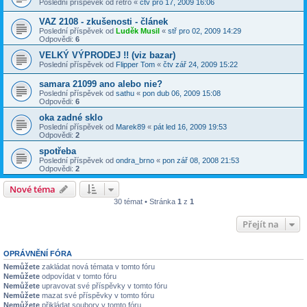
Poslední příspěvek od
retro
«
čtv pro 17, 2009 16:06
VAZ 2108 - zkušenosti - článek
Poslední příspěvek od
Luděk Musil
«
stř pro 02, 2009 14:29
Odpovědi:
6
VELKÝ VÝPRODEJ !! (viz bazar)
Poslední příspěvek od
Flipper Tom
«
čtv zář 24, 2009 15:22
samara 21099 ano alebo nie?
Poslední příspěvek od
sathu
«
pon dub 06, 2009 15:08
Odpovědi:
6
oka zadné sklo
Poslední příspěvek od
Marek89
«
pát led 16, 2009 19:53
Odpovědi:
2
spotřeba
Poslední příspěvek od
ondra_brno
«
pon zář 08, 2008 21:53
Odpovědi:
2
Nové téma
30 témat • Stránka
1
z
1
Přejít na
OPRÁVNĚNÍ FÓRA
Nemůžete
zakládat nová témata v tomto fóru
Nemůžete
odpovídat v tomto fóru
Nemůžete
upravovat své příspěvky v tomto fóru
Nemůžete
mazat své příspěvky v tomto fóru
Nemůžete
přikládat soubory v tomto fóru