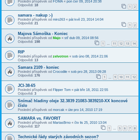
Poslední příspěvek od
FOMA
«
pon čer 09, 2014 20:38
Odpovědi:
18
1
2
samara - nakup :-)
Poslední příspěvek od
miro263
«
pát kvě 23, 2014 14:04
Odpovědi:
21
1
2
Majova Sámoška - Koniec
Poslední příspěvek od
Majo
«
stř dub 09, 2014 08:56
Odpovědi:
198
1
11
12
13
14
…
RIP
Poslední příspěvek od
zelvotron
«
sob úno 08, 2014 21:06
Odpovědi:
13
Samara 2109 - koniec
Poslední příspěvek od
Crocodile
«
sob pro 28, 2013 09:28
Odpovědi:
176
1
9
10
11
12
…
JCI-38-65
Poslední příspěvek od
Flipper Tom
«
pát bře 18, 2011 22:55
Odpovědi:
3
Snímač hladiny oleje 32.3839 21083-3839210-XX koncové
číslo
Poslední příspěvek od
morcak
«
úte pro 14, 2010 17:19
SAMARA vs. FAVORIT
Poslední příspěvek od
MartasBrno
«
čtv lis 25, 2010 13:04
Odpovědi:
117
1
5
6
7
8
…
Technické řády starých závodních sezon?