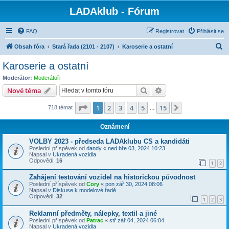
LADAklub - Fórum
FAQ
Registrovat
Přihlásit se
H
Obsah fóra
Stará řada (2101 - 2107)
Karoserie a ostatní
l
Karoserie a ostatní
e
Moderátor:
Moderátoři
d
Hledat
Pokročilé hledání
Nové téma
a
Stránka
1
z
15
1
2
3
4
5
15
Další
718 témat
t
…
Oznámení
VOLBY 2023 - předseda LADAklubu CS a kandidáti
Poslední příspěvek od
dandy
«
ned bře 03, 2024 10:23
Napsal v
Ukradená vozidla
Odpovědi:
16
1
2
Zahájení testování vozidel na historickou původnost
Poslední příspěvek od
Cory
«
pon zář 30, 2024 08:06
Napsal v
Diskuse k modelové řadě
Odpovědi:
32
1
2
3
Reklamní předměty, nálepky, textil a jiné
Poslední příspěvek od
Patrac
«
stř zář 04, 2024 06:04
Napsal v
Ukradená vozidla