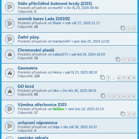
Stále přibržděné bubnové brzdy (2101)
Poslední příspěvek od
murf47
«
čtv říj 23, 2025 09:40
Odpovědi:
4
vzornik barev Lada 2101/02
Poslední příspěvek od
Shark
«
sob zář 27, 2025 21:17
Odpovědi:
20
1
2
Zadní pásy.
Poslední příspěvek od
martas1447
«
pon dub 22, 2024 12:02
Chromování plastů
Poslední příspěvek od
valda1971
«
pát led 26, 2024 16:03
Odpovědi:
33
1
2
3
Geometrie
Poslední příspěvek od
Henry
«
pát říj 13, 2023 08:10
Odpovědi:
120
1
6
7
8
9
…
GO brzd
Poslední příspěvek od
Viko
«
čtv bře 30, 2023 08:01
Odpovědi:
85
1
2
3
4
5
6
Výměna střechovice 2103
Poslední příspěvek od
Vašátor
«
ned úno 19, 2023 22:13
Odpovědi:
17
1
2
uchycení nápravnice
Poslední příspěvek od
Vojta
«
úte zář 06, 2022 20:37
Odpovědi:
4
ramínko stěrače