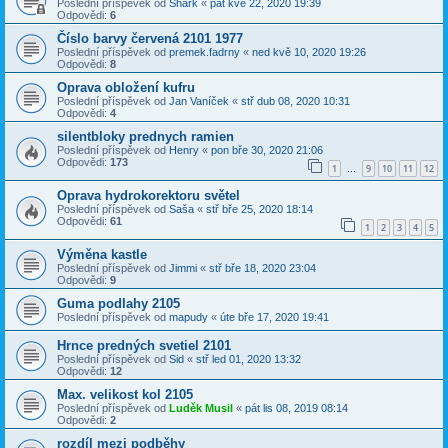
Poslední příspěvek od
Shark
«
pát kvě 22, 2020 19:39
Odpovědi:
6
Číslo barvy červená 2101 1977
Poslední příspěvek od
premek.fadrny
«
ned kvě 10, 2020 19:26
Odpovědi:
8
Oprava obložení kufru
Poslední příspěvek od
Jan Vaníček
«
stř dub 08, 2020 10:31
Odpovědi:
4
silentbloky prednych ramien
Poslední příspěvek od
Henry
«
pon bře 30, 2020 21:06
Odpovědi:
173
1
9
10
11
12
…
Oprava hydrokorektoru světel
Poslední příspěvek od
Saša
«
stř bře 25, 2020 18:14
Odpovědi:
61
1
2
3
4
5
Výměna kastle
Poslední příspěvek od
Jimmi
«
stř bře 18, 2020 23:04
Odpovědi:
9
Guma podlahy 2105
Poslední příspěvek od
mapudy
«
úte bře 17, 2020 19:41
Hrnce predných svetiel 2101
Poslední příspěvek od
Sid
«
stř led 01, 2020 13:32
Odpovědi:
12
Max. velikost kol 2105
Poslední příspěvek od
Luděk Musil
«
pát lis 08, 2019 08:14
Odpovědi:
2
rozdíl mezi podběhy