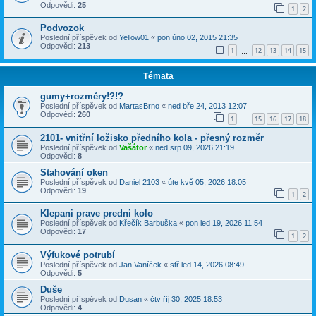
Odpovědi:
25
1
2
Podvozok
Poslední příspěvek od
Yellow01
«
pon úno 02, 2015 21:35
Odpovědi:
213
1
12
13
14
15
…
Témata
gumy+rozměry!?!?
Poslední příspěvek od
MartasBrno
«
ned bře 24, 2013 12:07
Odpovědi:
260
1
15
16
17
18
…
2101- vnitřní ložisko předního kola - přesný rozměr
Poslední příspěvek od
Vašátor
«
ned srp 09, 2026 21:19
Odpovědi:
8
Stahování oken
Poslední příspěvek od
Daniel 2103
«
úte kvě 05, 2026 18:05
Odpovědi:
19
1
2
Klepani prave predni kolo
Poslední příspěvek od
Křečík Barbuška
«
pon led 19, 2026 11:54
Odpovědi:
17
1
2
Výfukové potrubí
Poslední příspěvek od
Jan Vaníček
«
stř led 14, 2026 08:49
Odpovědi:
5
Duše
Poslední příspěvek od
Dusan
«
čtv říj 30, 2025 18:53
Odpovědi:
4